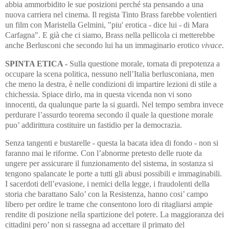
abbia ammorbidito le sue posizioni perché sta pensando a una
nuova carriera nel cinema. Il regista Tinto Brass farebbe volentieri
un film con Maristella Gelmini, "piu' erotica - dice lui - di Mara
Carfagna". E già che ci siamo, Brass nella pellicola ci metterebbe
anche Berlusconi che secondo lui ha un immaginario erotico
vivace
.
SPINTA ETICA -
Sulla questione morale, tornata di prepotenza a
occupare la scena politica, nessuno nell’Italia berlusconiana, men
che meno la destra, è nelle condizioni di impartire lezioni di stile a
chichessia. Spiace dirlo, ma in questa vicenda non vi sono
innocenti, da qualunque parte la si guardi. Nel tempo sembra invece
perdurare l’assurdo teorema secondo il quale la questione morale
puo’ addirittura costituire un fastidio per la democrazia.
Senza tangenti e bustarelle - questa la bacata idea di fondo - non si
faranno mai le riforme. Con l’abnorme pretesto delle ruote da
ungere per assicurare il funzionamento del sistema, in sostanza si
tengono spalancate le porte a tutti gli abusi possibili e immaginabili.
I sacerdoti dell’evasione, i nemici della legge, i fraudolenti della
storia che barattano Salo’ con la Resistenza, hanno cosi’ campo
libero per ordire le trame che consentono loro di ritagliarsi ampie
rendite di posizione nella spartizione del potere. La maggioranza dei
cittadini pero’ non si rassegna ad accettare il primato del