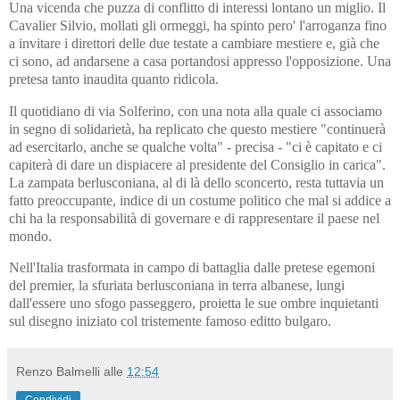
Una vicenda che puzza di conflitto di interessi lontano un miglio. Il
Cavalier Silvio, mollati gli ormeggi, ha spinto pero' l'arroganza fino
a invitare i direttori delle due testate a cambiare mestiere e, già che
ci sono, ad andarsene a casa portandosi appresso l'opposizione. Una
pretesa tanto inaudita quanto ridicola.
Il quotidiano di via Solferino, con una nota alla quale ci associamo
in segno di solidarietà, ha replicato che questo mestiere "continuerà
ad esercitarlo, anche se qualche volta" - precisa - "ci è capitato e ci
capiterà di dare un dispiacere al presidente del Consiglio in carica".
La zampata berlusconiana, al di là dello sconcerto, resta tuttavia un
fatto preoccupante, indice di un costume politico che mal si addice a
chi ha la responsabilità di governare e di rappresentare il paese nel
mondo.
Nell'Italia trasformata in campo di battaglia dalle pretese egemoni
del premier, la sfuriata berlusconiana in terra albanese, lungi
dall'essere uno sfogo passeggero, proietta le sue ombre inquietanti
sul disegno iniziato col tristemente famoso editto bulgaro.
Renzo Balmelli
alle
12:54