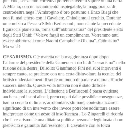
piu’ chic, senza altri correttivi potrebbe avere il sapore di una beffa.
A Milano, con un accanimento inspiegabile, la maggioranza di
centrodestra nega l’Ambrogino d’oro postumo a Enzo Biagi che
non fu mai tenero con il Cavaliere. Chiudiamo il cerchio. Durante
un comizio a Pescara Silvio Berlusconi , nonostante la precedente
figuraccia planetaria, torna sull'"abbronzatura" del presidente eletto
degli Stati Uniti: "Volevo fargli un complimento. Vorremmo tutti
essere abbronzati come Naomi Campbell e Obama". Ottimismo?
Ma va là!
CESARISMO.
C’è maretta nella maggioranza dopo dopo
l’allarme del presidente della Camera sui rischi di " cesarismo" nella
fusione della destra. Di solito Gianfranco Fini nei suoi interventi è
sempre cauto, sa praticare con una certa disinvoltura la tecnica del
british understatement. Il suo è un modo di parlare a nuora affinché
suocera intenda. Questa volta tuttavia non è stato difficile
individuare la suocera. L’allusione a Berlusconi è parsa evidente
anche se poi i suoi alleati, preoccupati dalle possibile conseguenze,
hanno cercato di limare, arrotondare, sfumare, contestualizzare il
significato di un intervento che invece potrebbe addirittura essere
interpretato come un gesto di insofferenza . Lo Zingarelli ci ricorda
che il cesarismo "è una dittatura politica personale legittimata da un
plebiscito e garantita dall’esercito". Il Cavaliere con la forza