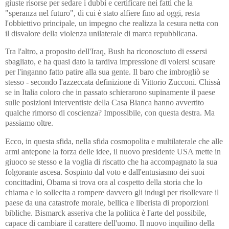
giuste risorse per sedare i dubbi e certificare nei fatti che la
"speranza nel futuro", di cui è stato alfiere fino ad oggi, resta
l'obbiettivo principale, un impegno che realizza la cesura netta con
il disvalore della violenza unilaterale di marca repubblicana.
Tra l'altro, a proposito dell'Iraq, Bush ha riconosciuto di essersi
sbagliato, e ha quasi dato la tardiva impressione di volersi scusare
per l'inganno fatto patire alla sua gente. Il baro che imbrogliò se
stesso - secondo l'azzeccata definizione di Vittorio Zucconi. Chissà
se in Italia coloro che in passato schierarono supinamente il paese
sulle posizioni interventiste della Casa Bianca hanno avvertito
qualche rimorso di coscienza? Impossibile, con questa destra. Ma
passiamo oltre.
Ecco, in questa sfida, nella sfida cosmopolita e multilaterale che alle
armi antepone la forza delle idee, il nuovo presidente USA mette in
giuoco se stesso e la voglia di riscatto che ha accompagnato la sua
folgorante ascesa. Sospinto dal voto e dall'entusiasmo dei suoi
concittadini, Obama si trova ora al cospetto della storia che lo
chiama e lo sollecita a rompere davvero gli indugi per risollevare il
paese da una catastrofe morale, bellica e liberista di proporzioni
bibliche. Bismarck asseriva che la politica è l'arte del possibile,
capace di cambiare il carattere dell'uomo. Il nuovo inquilino della