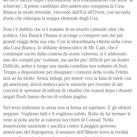
schiavitu’, il primo candidato afro-americano conquista la Casa
Bianca in modo trionfale, vincendo dall'Est all'Ovest, con un'onda
d'urto che ridisegna la mappa elettorale degli Usa.
Non c'è dubbio che si è trattatto di un trionfo culturale oltre che
politico. Ora Barack Obama si accinge a compiere uno dei più
grandi viaggi della sua vita. Con la straordinaria vittoria nella corsa
alla Casa Bianca, lo sfidante democratico di Mc Cain, che è
comunque uscito dalla contesa da uomo valoroso, si è addossato
uno dei compiti piu’ esaltanti, ma anche piu’ difficili per un leader.
Difficile, arduo e lungo una strada costellata non soltanto di fiori.
Tempo a disposizione per disegnare i contorni della svolta l'eletto
non ne ha molto. Senza indugi, per tenere viva la luna di miele con
gli americani, dovrà rimboccarsi le maniche per rivestire di atti
concreti le speranze di milioni di cittadini che esausti dopo i disastri
targati Bush hanno deciso di voltare pagina.
Nel terzo millennio la storia non si ferma ad aspettare. E gli elettori
neppure. Vogliono fatti e li vogliono subito. Roba da far tremare le
vene ai polsi anche ai valorosi nocchieri di Conrad. Nella
insurrezione nazionale e pacifica contro il peggior governo
americano del dopoguerra, il senatore dell’Illinois trova in eredità