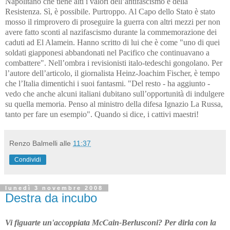
Napolitano che tiene alti i valori dell’antifascismo e della
Resistenza. Sì, è possibile. Purtroppo. Al Capo dello Stato è stato
mosso il rimprovero di proseguire la guerra con altri mezzi per non
avere fatto sconti al nazifascismo durante la commemorazione dei
caduti ad El Alamein. Hanno scritto di lui che è come "uno di quei
soldati giapponesi abbandonati nel Pacifico che continuavano a
combattere". Nell’ombra i revisionisti italo-tedeschi gongolano. Per
l’autore dell’articolo, il giornalista Heinz-Joachim Fischer, è tempo
che l’Italia dimentichi i suoi fantasmi. "Del resto - ha aggiunto -
vedo che anche alcuni italiani dubitano sull’opportunità di indulgere
su quella memoria. Penso al ministro della difesa Ignazio La Russa,
tanto per fare un esempio". Quando si dice, i cattivi maestri!
Renzo Balmelli
alle
11:37
Condividi
lunedì 3 novembre 2008
Destra da incubo
Vi figuarte un'accoppiata McCain-Berlusconi? Per dirla con la