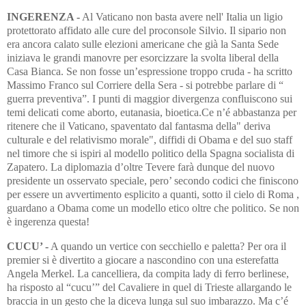
INGERENZA -
Al Vaticano non basta avere nell' Italia un ligio
protettorato affidato alle cure del proconsole Silvio. Il sipario non
era ancora calato sulle elezioni americane che già la Santa Sede
iniziava le grandi manovre per esorcizzare la svolta liberal della
Casa Bianca. Se non fosse un’espressione troppo cruda - ha scritto
Massimo Franco sul Corriere della Sera - si potrebbe parlare di “
guerra preventiva”. I punti di maggior divergenza confluiscono sui
temi delicati come aborto, eutanasia, bioetica.Ce n’é abbastanza per
ritenere che il Vaticano, spaventato dal fantasma della" deriva
culturale e del relativismo morale", diffidi di Obama e del suo staff
nel timore che si ispiri al modello politico della Spagna socialista di
Zapatero. La diplomazia d’oltre Tevere farà dunque del nuovo
presidente un osservato speciale, pero’ secondo codici che finiscono
per essere un avvertimento esplicito a quanti, sotto il cielo di Roma ,
guardano a Obama come un modello etico oltre che politico. Se non
è ingerenza questa!
CUCU’ -
A quando un vertice con secchiello e paletta? Per ora il
premier si è divertito a giocare a nascondino con una esterefatta
Angela Merkel. La cancelliera, da compita lady di ferro berlinese,
ha risposto al “cucu’” del Cavaliere in quel di Trieste allargando le
braccia in un gesto che la diceva lunga sul suo imbarazzo. Ma c’é