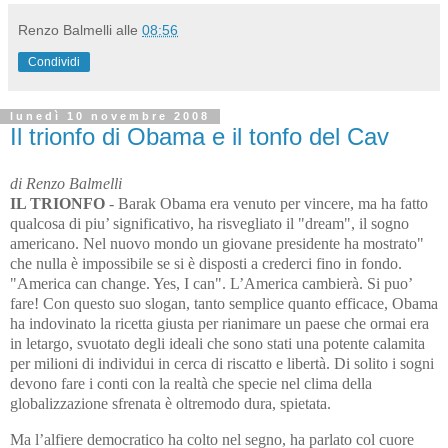
Renzo Balmelli
alle
08:56
Condividi
lunedì 10 novembre 2008
Il trionfo di Obama e il tonfo del Cav
di Renzo Balmelli
IL TRIONFO
- Barak Obama era venuto per vincere, ma ha fatto
qualcosa di piu’ significativo, ha risvegliato il "dream", il sogno
americano. Nel nuovo mondo un giovane presidente ha mostrato"
che nulla è impossibile se si è disposti a crederci fino in fondo.
"America can change. Yes, I can". L’America cambierà. Si puo’
fare! Con questo suo slogan, tanto semplice quanto efficace, Obama
ha indovinato la ricetta giusta per rianimare un paese che ormai era
in letargo, svuotato degli ideali che sono stati una potente calamita
per milioni di individui in cerca di riscatto e libertà. Di solito i sogni
devono fare i conti con la realtà che specie nel clima della
globalizzazione sfrenata è oltremodo dura, spietata.
Ma l’alfiere democratico ha colto nel segno, ha parlato col cuore