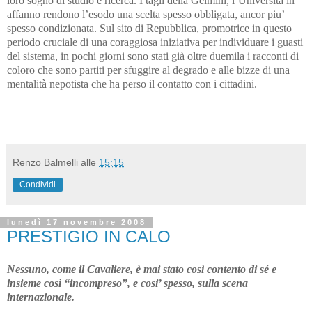
loro sogno di studio e ricerca. I tagli della Gelmini, l’Università in
affanno rendono l’esodo una scelta spesso obbligata, ancor piu’
spesso condizionata. Sul sito di Repubblica, promotrice in questo
periodo cruciale di una coraggiosa iniziativa per individuare i guasti
del sistema, in pochi giorni sono stati già oltre duemila i racconti di
coloro che sono partiti per sfuggire al degrado e alle bizze di una
mentalità nepotista che ha perso il contatto con i cittadini.
Renzo Balmelli
alle
15:15
Condividi
lunedì 17 novembre 2008
PRESTIGIO IN CALO
Nessuno, come il Cavaliere, è mai stato così contento di sé e
insieme così “incompreso”, e cosi’ spesso, sulla scena
internazionale.