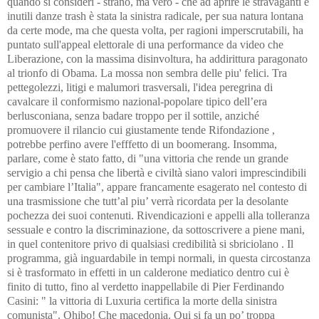
quando si consideri - strano, ma vero - che ad aprire le stravaganti e
inutili danze trash è stata la sinistra radicale, per sua natura lontana
da certe mode, ma che questa volta, per ragioni imperscrutabili, ha
puntato sull'appeal elettorale di una performance da video che
Liberazione, con la massima disinvoltura, ha addirittura paragonato
al trionfo di Obama. La mossa non sembra delle piu' felici. Tra
pettegolezzi, litigi e malumori trasversali, l'idea peregrina di
cavalcare il conformismo nazional-popolare tipico dell’era
berlusconiana, senza badare troppo per il sottile, anziché
promuovere il rilancio cui giustamente tende Rifondazione ,
potrebbe perfino avere l'efffetto di un boomerang. Insomma,
parlare, come è stato fatto, di "una vittoria che rende un grande
servigio a chi pensa che libertà e civiltà siano valori imprescindibili
per cambiare l’Italia", appare francamente esagerato nel contesto di
una trasmissione che tutt’al piu’ verrà ricordata per la desolante
pochezza dei suoi contenuti. Rivendicazioni e appelli alla tolleranza
sessuale e contro la discriminazione, da sottoscrivere a piene mani,
in quel contenitore privo di qualsiasi credibilità si sbriciolano . Il
programma, già inguardabile in tempi normali, in questa circostanza
si è trasformato in effetti in un calderone mediatico dentro cui è
finito di tutto, fino al verdetto inappellabile di Pier Ferdinando
Casini: " la vittoria di Luxuria certifica la morte della sinistra
comunista". Ohibo! Che macedonia. Qui si fa un po’ troppa