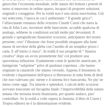
ginocchio l’economia mondiale, nelle stanze dei bottoni i potenti di
turno si muovono in ordine sparso, incapaci di proporre soluzioni
originali e coraggiose. Per la verità non è una storia nuovissima. Già
nel settecento, l’epoca in cui è ambientato “ Il grande gioco”,
l’affascinante romanzo dello svizzero Claude Cueni che narra la
vita di John Law, inventore delle banconote, accadde qualcosa di
analogo, sebbene in condizioni sociali molto piu' devastanti. Il
geniale e spregiudicato finanziere scozzese, anticipatore del nostro
presente, creo’ l’illusione che fosse possibile strappare alla fame
masse di servitori della gleba con l’ausilio di un semplice pezzo i
carta. E all’inizio ci riusci’. In realtà il suo progetto di “ finanza
creativa” dopo un avvio promettente fini’ col produrre una
spaventosa inflazione. Esattamente come le ipoteche americane, le
famigerate “subprime” prive di qualsiasi copertura , che hanno
originato la catastrofe che stiamo vivendo. Appena il fenomeno fu
evidente i risparmiatori dell'epoca si liberarono in tutta fretta di titoli
che non valevano piu’ niente e il sistema fece bancarotta. Ne piu' ne
meno come oggi. Tra miserie e splendori, i calcoli dello scozzese
avevano trascurato un’incognita fatale: l’imprevedibilità della natura
umana che nessuna teoria finanziaria, per quanto audace, puo’
controllare. Se la realtà a volte supera la fantasia, il libro di Cueni (
Tropea editore) ne è la dimostrazione evidente.