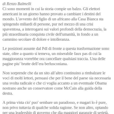
di Renzo Balmelli
Ci sono momenti in cui la storia compie un balzo. Gli elettori
americani in un giorno hanno provato a cambiare i destini del
mondo. L'avvento del figlio di un africano alla Casa Bianca sta
spingendo miliardi di persone, pur nel mezzo di una crisi
spaventosa, a interrogarsi sui valori profondi della democrazia, la
più straordinaria conquista civile dell'umanità, in fondo a un
cammino secolare di dolore e intolleranza.
Le posizioni assunte dal Pdl di fronte a questa trasformazione sono
state, oltre a quanto si temeva, un miserabile faux pas di cui la
maggioranza vorrebbe ora cancellare qualsiasi traccia. Una delle
pagine piu’ brutte dell’era berlusconiana.
Non sorprende che da un sito all’altro continuino a rimbalzare le
voci di molti lettori, persuasi che per il bene del paese sia necessaria
una svolta radicale e che ci voglia accanto a un eventuale Obama
nostrano anche un conservatore come McCain alla guida della
destra.
A prima vista cio' puo' sembare un paradosso, e magari lo è pure,
non privo tuttavia di qualche solida ragione. Se non altro, optando
per una leadership di governo che dia maggiori garanzie di serietà,