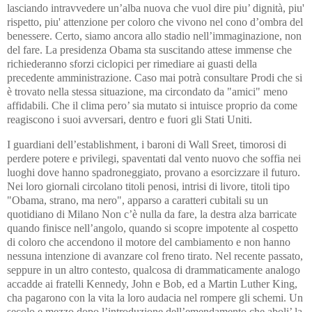
lasciando intravvedere un’alba nuova che vuol dire piu’ dignità, piu'
rispetto, piu' attenzione per coloro che vivono nel cono d’ombra del
benessere. Certo, siamo ancora allo stadio nell’immaginazione, non
del fare. La presidenza Obama sta suscitando attese immense che
richiederanno sforzi ciclopici per rimediare ai guasti della
precedente amministrazione. Caso mai potrà consultare Prodi che si
è trovato nella stessa situazione, ma circondato da "amici" meno
affidabili. Che il clima pero’ sia mutato si intuisce proprio da come
reagiscono i suoi avversari, dentro e fuori gli Stati Uniti.
I guardiani dell’establishment, i baroni di Wall Sreet, timorosi di
perdere potere e privilegi, spaventati dal vento nuovo che soffia nei
luoghi dove hanno spadroneggiato, provano a esorcizzare il futuro.
Nei loro giornali circolano titoli penosi, intrisi di livore, titoli tipo
"Obama, strano, ma nero", apparso a caratteri cubitali su un
quotidiano di Milano Non c’è nulla da fare, la destra alza barricate
quando finisce nell’angolo, quando si scopre impotente al cospetto
di coloro che accendono il motore del cambiamento e non hanno
nessuna intenzione di avanzare col freno tirato. Nel recente passato,
seppure in un altro contesto, qualcosa di drammaticamente analogo
accadde ai fratelli Kennedy, John e Bob, ed a Martin Luther King,
cha pagarono con la vita la loro audacia nel rompere gli schemi. Un
secolo e mezzo dopo l’introduzione dell’emendamento che aboli’ la