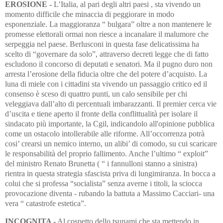
EROSIONE -
L’Italia, al pari degli altri paesi , sta vivendo un
momento difficile che minaccia di peggiorare in modo
esponenziale. La maggioranza “ bulgara” oltre a non mantenere le
promesse elettorali ormai non riesce a incanalare il malumore che
serpeggia nel paese. Berlusconi in questa fase delicatissima ha
scelto di “governare da solo”, attraverso decreti legge che di fatto
escludono il concorso di deputati e senatori. Ma il pugno duro non
arresta l’erosione della fiducia oltre che del potere d’acquisto. La
luna di miele con i cittadini sta vivendo un passaggio critico ed il
consenso è sceso di quattro punti, un calo sensibile per chi
veleggiava dall’alto di percentuali imbarazzanti. Il premier cerca vie
d’uscita e tiene aperto il fronte della conflittualità per isolare il
sindacato più importante, la Cgil, indicandolo all'opinione pubblica
come un ostacolo intollerabile alle riforme. All’occorrenza potrà
cosi’ crearsi un nemico interno, un alibi’ di comodo, su cui scaricare
le responsabilità del proprio fallimento. Anche l’ultimo “ exploit”
del ministro Renato Brunetta ( “ i fannulloni stanno a sinistra)
rientra in questa strategia sfascista priva di lungimiranza. In bocca a
colui che si professa “socialista” senza averne i titoli, la sciocca
provocazione diventa - rubando la battuta a Massimo Cacciari- una
vera “ catastrofe estetica”.
INCOGNITA -
Al cospetto dello tsunami che sta mettendo in