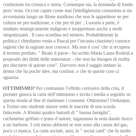
confusione tra cronaca e storia. Comunque sia, la domanda di fondo
pero’ resta. Occore capire come mai l'intellighenzia comunista si sia
avventurata lungo un filone insidioso che non le appartiene ne per
cultura ne per tradizione, e che per di piu' , Luxuria a parte, è
risultato strategicamente indigesto e inopportuno anche a molti
simpatizzanti . Il caso sconfina nel mistero. Probabilmente la
politica ( chiediamo venia a Pascal per l’incauta citazione) conosce
ragioni che la ragione non conosce. Ma non è cosi’ che si recupera
il terreno perduto. " Beato il paese - ha scritto Maria Laura Rodotà a
proposito dei diritti delle minoranze - che non ha bisogno di reality
per discutere di queste cose". Davvero non è saggio imitare la
destra che ha poche idee, ma confuse, e che in queste cose ci
sguazza.
OTTIMISMO?
Per contrastare l’effetto corrosivo della crisi, il
premier giuoca la carta dell’ottimismo e invita i media a seguirlo su
questa strada al fine di rianimare i consumi. Ottimismo? Ordunque,
a Torino uno studente muore sotto le macerie di una scuola
fatiscente. A Rimini quattro balordi di " buona famiglia",
cachmirino griffato e jeans d’autore, ingannano la noia dando fuoco
a un barbone. I ceti meno abbienti se non sono alla canna del gas,
poco ci manca. La carta sociale, anzi, la " social card" che fa molto