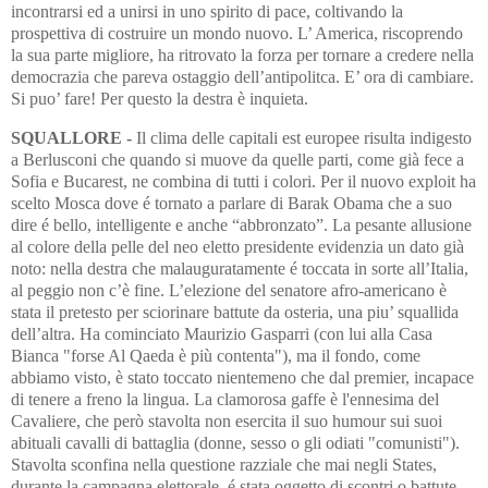
incontrarsi ed a unirsi in uno spirito di pace, coltivando la
prospettiva di costruire un mondo nuovo. L’ America, riscoprendo
la sua parte migliore, ha ritrovato la forza per tornare a credere nella
democrazia che pareva ostaggio dell’antipolitca. E’ ora di cambiare.
Si puo’ fare! Per questo la destra è inquieta.
SQUALLORE -
Il clima delle capitali est europee risulta indigesto
a Berlusconi che quando si muove da quelle parti, come già fece a
Sofia e Bucarest, ne combina di tutti i colori. Per il nuovo exploit ha
scelto Mosca dove é tornato a parlare di Barak Obama che a suo
dire é bello, intelligente e anche “abbronzato”. La pesante allusione
al colore della pelle del neo eletto presidente evidenzia un dato già
noto: nella destra che malauguratamente é toccata in sorte all’Italia,
al peggio non c’è fine. L’elezione del senatore afro-americano è
stata il pretesto per sciorinare battute da osteria, una piu’ squallida
dell’altra. Ha cominciato Maurizio Gasparri (con lui alla Casa
Bianca "forse Al Qaeda è più contenta"), ma il fondo, come
abbiamo visto, è stato toccato nientemeno che dal premier, incapace
di tenere a freno la lingua. La clamorosa gaffe è l'ennesima del
Cavaliere, che però stavolta non esercita il suo humour sui suoi
abituali cavalli di battaglia (donne, sesso o gli odiati "comunisti").
Stavolta sconfina nella questione razziale che mai negli States,
durante la campagna elettorale, é stata oggetto di scontri o battute