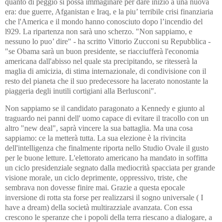
quanto di peggio si possa immaginare per dare inizio a una nuova
era: due guerre, Afganistan e Iraq, e la piu’ terribile crisi finanziaria
che l'America e il mondo hanno conosciuto dopo l’incendio del
l929. La ripartenza non sarà uno scherzo. "Non sappiamo, e
nessuno lo puo’ dire" - ha scritto Vittorio Zucconi su Repubblica -
"se Obama sarà un buon presidente, se riacciufferà l'economia
americana dall'abisso nel quale sta precipitando, se ritesserà la
maglia di amicizia, di stima internazionale, di condivisione con il
resto del pianeta che il suo predecessore ha lacerato nonostante la
piaggeria degli inutili cortigiani alla Berlusconi".
Non sappiamo se il candidato paragonato a Kennedy e giunto al
traguardo nei panni dell' uomo capace di evitare il tracollo con un
altro "new deal", saprà vincere la sua battaglia. Ma una cosa
sappiamo: ce la metterà tutta. La sua elezione è la rivincita
dell'intelligenza che finalmente riporta nello Studio Ovale il gusto
per le buone letture. L'elettorato americano ha mandato in soffitta
un ciclo presidenziale segnato dalla mediocrità spacciata per grande
visione morale, un ciclo deprimente, oppressivo, triste, che
sembrava non dovesse finire mai. Grazie a questa epocale
inversione di rotta sta forse per realizzarsi il sogno universale ( I
have a dream) della società multirazziale avanzata. Con essa
crescono le speranze che i popoli della terra riescano a dialogare, a