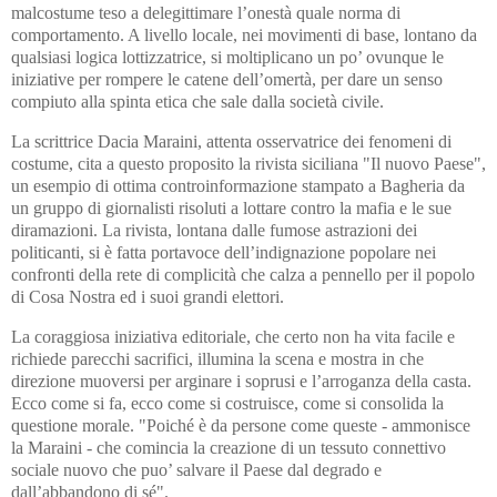
malcostume teso a delegittimare l’onestà quale norma di
comportamento. A livello locale, nei movimenti di base, lontano da
qualsiasi logica lottizzatrice, si moltiplicano un po’ ovunque le
iniziative per rompere le catene dell’omertà, per dare un senso
compiuto alla spinta etica che sale dalla società civile.
La scrittrice Dacia Maraini, attenta osservatrice dei fenomeni di
costume, cita a questo proposito la rivista siciliana "Il nuovo Paese",
un esempio di ottima controinformazione stampato a Bagheria da
un gruppo di giornalisti risoluti a lottare contro la mafia e le sue
diramazioni. La rivista, lontana dalle fumose astrazioni dei
politicanti, si è fatta portavoce dell’indignazione popolare nei
confronti della rete di complicità che calza a pennello per il popolo
di Cosa Nostra ed i suoi grandi elettori.
La coraggiosa iniziativa editoriale, che certo non ha vita facile e
richiede parecchi sacrifici, illumina la scena e mostra in che
direzione muoversi per arginare i soprusi e l’arroganza della casta.
Ecco come si fa, ecco come si costruisce, come si consolida la
questione morale. "Poiché è da persone come queste - ammonisce
la Maraini - che comincia la creazione di un tessuto connettivo
sociale nuovo che puo’ salvare il Paese dal degrado e
dall’abbandono di sé".