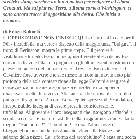
scrittrice Jong, sarebbe un buon motivo per emigrare ad Alpha
Centauri. Ma sul pianeta Terra, a Roma come a Washington, ci
sono ancora tracce di opposizione alla destra. Che inizia a
tremare.
di Renzo Balmelli
L'OPPOSIZIONE NON FINISCE QUI -
Consensi in calo per il
Pdl - Incredibile, ma vero: a dispetto della maggioranza "bulgara", il
trono di Berlusconi mostra le prime crepe. E il premier è
visibilmente turbato, teso, inquieto, insofferente alle critiche. Era
convinto di avere l'Italia in pugno, ma gli ultimi eventi mostrano un
paese non ancora del tutto asservito al revisionismo vincente. Il
Cavaliere forse avverte che si è messo in moto un movimento piu'
profondo della sola contestazione alla legge Gelmini e reagisce di
conseguenza, in maniera scomposta e insolente non appena
qualcosa si mette di traverso. Alla sinistra che ritrova il suo ruolo di
pungolo, il signore di Arcore riserva epiteti sprezzanti. Scandalosa,
irresponsabile, indegna di essere presa in considerazione,
truffaldina. Ai giovani e i loro insegnanti che insorgono affinché la
scuola sia scuola e non un trastullo della maggioranza, non va tanto
meglio. "Facinorosi!", "fannulloni!" e quant'altro. Invece,
bisognerebbe prestare la massima attenzione alle istanze che
salgono dalla piazza. La "riforma del grembiulino" è stata una scelta