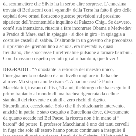
da scommettere che Silvio ha in serbo altre sorprese. L’ennesima
trovata di Berlusconi con i «grandi» della Terra ha fatto il giro delle
capitali dove ormai fioriscono gustose previsioni sul prossimo
siparietto dell’incontenibile inquilino di Palazzo Chigi. Se davvero,
com'é sua intenzione, riuscirà a fare incontrare Obama e Medvedev
a Pratica di Mare, sarà in spiaggia - si dice in giro - in spiaggia a
costruire castelli di sabbia. D’altronde in un governo che preconizza
il ripristino del grembiulino a scuola, era inevitabile, quasi
freudiano, che sbocciasse l’irrefrenabile pulsione a tornare bambini.
Con il massimo rispetto per tutti gli altri bambini, quelli veri!
DEGRADO -
“Nonostante la retrorica del maestro unico,
l’insegnamento scolastico è a un livello migliore in Italia che
altrove. Ma si sprecano le risorse”. A parlare cosi’ è Paolo
Macchiarini, toscano di Pisa, 50 anni, il chirurgo che ha eseguito il
primo trapianto al mondo di una trachea rigenerata da cellule
staminali del ricevente e quindi a zero rischi di rigetto.
Straordinario, eccezionale. Solo che il rivoluzionario intervento,
anziché in patria, è stato eseguito a Barcellona dove, diversamente
da quanto accade nel Bel Paese, la ricerca non è in mano ai “
baroni” del potere. Il professor Macchiarini è uno dei tanti cervelli
in fuga che solo all’estero hanno potuto continuare a inseguire il