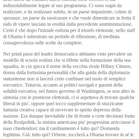
indissolubilmente legate al suo programma. Ci sono sogni da
realizzare, e da realizzare subito, in un paese impaziente, colmo di
speranze, un paese da rassicurare e che vuole dimenticare in fretta il
nido di vipere lasciato in eredità dalla precedente amministrazione.
Certo è che dopo l'iniziale euforia per il trionfo elettorale, nello staff
di Obama è subentrato un periodo di riflessione, di meditata
consapevolezza sulle scelte da compiere.
Nei primi passi del leader democratico abbiamo visto prevalere un
modello di scuola realista che si riflette nella formazione della sua
squadra, in cui spicca il nome della vecchia rivale Hillary Clinton,
donna dalla fortissima personalità che alla guida della diplomazia
statunitense non si lascerà certo confinare nel ruolo di semplice
esecutrice. Tuttavia, accanto ai politici navigati e garanti della
solidità esecutiva, nel futuro governo di Washington, se non altro in
sintonia con le promesse elettorali, ci si aspettava di trovare qualche
liberal in piu', oppure quel tocco supplementare di stuzzicante
fantasia creativa capace di ravvivare lo spirito depresso della
nazione. Era dunque inevitabile che di fronte a certe decisioni frutto
della Realpolitik, la sinistra americana piu' progressista arricciasse il
naso chiedendosi: ma il cambiamento è tutto qui? Domanda
legittima. Già: tutto qui? Orbene, toccherà a Obama trovare in sé le