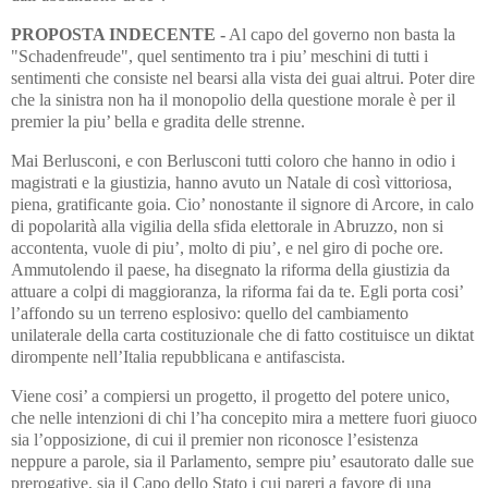
PROPOSTA INDECENTE -
Al capo del governo non basta la
"Schadenfreude", quel sentimento tra i piu’ meschini di tutti i
sentimenti che consiste nel bearsi alla vista dei guai altrui. Poter dire
che la sinistra non ha il monopolio della questione morale è per il
premier la piu’ bella e gradita delle strenne.
Mai Berlusconi, e con Berlusconi tutti coloro che hanno in odio i
magistrati e la giustizia, hanno avuto un Natale di così vittoriosa,
piena, gratificante goia. Cio’ nonostante il signore di Arcore, in calo
di popolarità alla vigilia della sfida elettorale in Abruzzo, non si
accontenta, vuole di piu’, molto di piu’, e nel giro di poche ore.
Ammutolendo il paese, ha disegnato la riforma della giustizia da
attuare a colpi di maggioranza, la riforma fai da te. Egli porta cosi’
l’affondo su un terreno esplosivo: quello del cambiamento
unilaterale della carta costituzionale che di fatto costituisce un diktat
dirompente nell’Italia repubblicana e antifascista.
Viene cosi’ a compiersi un progetto, il progetto del potere unico,
che nelle intenzioni di chi l’ha concepito mira a mettere fuori giuoco
sia l’opposizione, di cui il premier non riconosce l’esistenza
neppure a parole, sia il Parlamento, sempre piu’ esautorato dalle sue
prerogative, sia il Capo dello Stato i cui pareri a favore di una