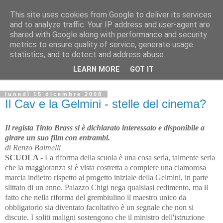
This site uses cookies from Google to deliver its services
L'Avvenire dei lavoratori
and to analyze traffic. Your IP address and user-agent are
shared with Google along with performance and security
metrics to ensure quality of service, generate usage
SPIGOLATURE
statistics, and to detect and address abuse.
LEARN MORE
GOT IT
▼
lunedì 15 dicembre 2008
Il Cav e la Gelmini - stelle del cinema?
Il regista Tinto Brass si è dichiarato interessato e
disponibile a
girare un suo film con entrambi.
di Renzo Balmelli
SCUOLA -
La riforma della scuola è una cosa seria, talmente seria
che la maggioranza si è vista costretta a compiere una clamorosa
marcia indietro rispetto al progetto iniziale della Gelmini, in parte
slittato di un anno. Palazzo Chigi nega qualsiasi cedimento, ma il
fatto che nella riforma del grembiulino il maestro unico da
obbligatorio sia diventato facoltativo è un segnale che non si
discute. I soliti maligni sostengono che il ministro dell'istruzione