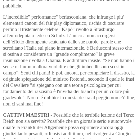
pubbliche.
L’incredibile" performance" berlusconiana, che infrange i piu’
elementari canoni del fair play diplomatico, rischia di oscurare
perfino il tristemente celebre "Kapò" rivolto a Strasburgo
all'eurodeputato tedesco Schulz. L’unico a non accorgersi
dell’effetto dirompente scatenato dalle sue parole, parole che
screditano l’Italia sul piano internazionale, è Berlusconi stesso che
si ostina a considerare un “grande complimento” la greve
insinuazione rivolta a Obama. E addirittura insiste. “Se non hanno il
sense of humour allora vuol dire che gli imbecilli sono scesi in
campo”. Senti chi parla! E poi, ancora, per completare il disastro, la
originale spiegazione del ministro Rotondi, secondo il quale le frasi
del Cavaliere "si spiegano con una teoria psicologica per cui
fondamento del razzismo è l'invidia dei bianchi per un colore più
gradevole". Non c’é dubbio: in questa destra al peggio non c’è fine,
non ci sarà mai fine!
CATTIVI MAESTRI -
Possibile che la terribile lezione del Terzo
Reich non sia servita? Possibile che un giornale serio e autorevole
qual’è la Frankfurter Allgemeine possa esprimere ancora oggi
giudizi tanto pesanti, offensivi addirittura, nel rivolgersi a Giorgio