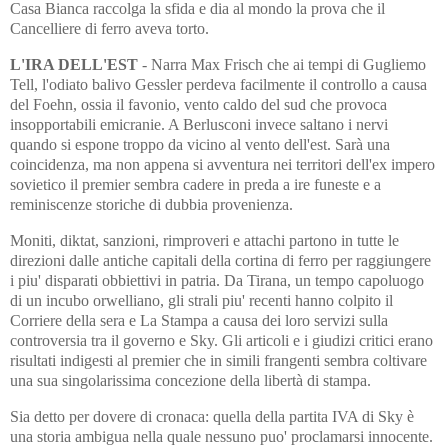
Casa Bianca raccolga la sfida e dia al mondo la prova che il
Cancelliere di ferro aveva torto.
L'IRA DELL'EST
- Narra Max Frisch che ai tempi di Gugliemo
Tell, l'odiato balivo Gessler perdeva facilmente il controllo a causa
del Foehn, ossia il favonio, vento caldo del sud che provoca
insopportabili emicranie. A Berlusconi invece saltano i nervi
quando si espone troppo da vicino al vento dell'est. Sarà una
coincidenza, ma non appena si avventura nei territori dell'ex impero
sovietico il premier sembra cadere in preda a ire funeste e a
reminiscenze storiche di dubbia provenienza.
Moniti, diktat, sanzioni, rimproveri e attachi partono in tutte le
direzioni dalle antiche capitali della cortina di ferro per raggiungere
i piu' disparati obbiettivi in patria. Da Tirana, un tempo capoluogo
di un incubo orwelliano, gli strali piu' recenti hanno colpito il
Corriere della sera e La Stampa a causa dei loro servizi sulla
controversia tra il governo e Sky. Gli articoli e i giudizi critici erano
risultati indigesti al premier che in simili frangenti sembra coltivare
una sua singolarissima concezione della libertà di stampa.
Sia detto per dovere di cronaca: quella della partita IVA di Sky è
una storia ambigua nella quale nessuno puo' proclamarsi innocente.