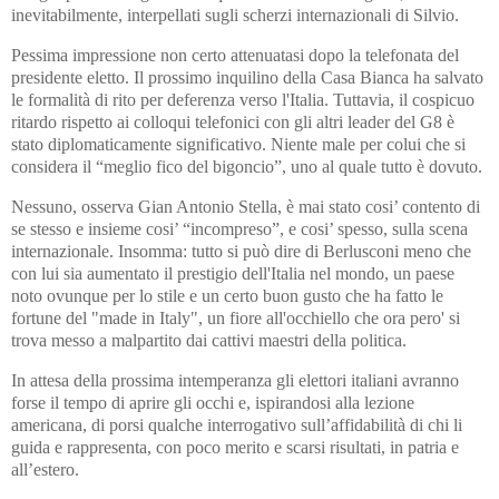
inevitabilmente, interpellati sugli scherzi internazionali di Silvio.
Pessima impressione non certo attenuatasi dopo la telefonata del
presidente eletto. Il prossimo inquilino della Casa Bianca ha salvato
le formalità di rito per deferenza verso l'Italia. Tuttavia, il cospicuo
ritardo rispetto ai colloqui telefonici con gli altri leader del G8 è
stato diplomaticamente significativo. Niente male per colui che si
considera il “meglio fico del bigoncio”, uno al quale tutto è dovuto.
Nessuno, osserva Gian Antonio Stella, è mai stato cosi’ contento di
se stesso e insieme cosi’ “incompreso”, e cosi’ spesso, sulla scena
internazionale. Insomma: tutto si può dire di Berlusconi meno che
con lui sia aumentato il prestigio dell'Italia nel mondo, un paese
noto ovunque per lo stile e un certo buon gusto che ha fatto le
fortune del "made in Italy", un fiore all'occhiello che ora pero' si
trova messo a malpartito dai cattivi maestri della politica.
In attesa della prossima intemperanza gli elettori italiani avranno
forse il tempo di aprire gli occhi e, ispirandosi alla lezione
americana, di porsi qualche interrogativo sull’affidabilità di chi li
guida e rappresenta, con poco merito e scarsi risultati, in patria e
all’estero.