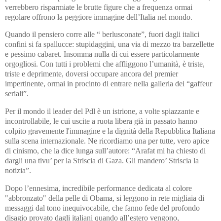
verrebbero risparmiate le brutte figure che a frequenza ormai
regolare offrono la peggiore immagine dell’Italia nel mondo.
Quando il pensiero corre alle “ berlusconate”, fuori dagli italici
confini si fa spallucce: stupidaggini, una via di mezzo tra barzellette
e pessimo cabaret. Insomma nulla di cui essere particolarmente
orgogliosi. Con tutti i problemi che affliggono l’umanità, è triste,
triste e deprimente, doversi occupare ancora del premier
impertinente, ormai in procinto di entrare nella galleria dei “gaffeur
seriali”.
Per il mondo il leader del Pdl è un istrione, a volte spiazzante e
incontrollabile, le cui uscite a ruota libera già in passato hanno
colpito gravemente l'immagine e la dignità della Repubblica Italiana
sulla scena internazionale. Ne ricordiamo una per tutte, vero apice
di cinismo, che la dice lunga sull’autore: “Arafat mi ha chiesto di
dargli una tivu’ per la Striscia di Gaza. Gli mandero’ Striscia la
notizia”.
Dopo l’ennesima, incredibile performance dedicata al colore
"abbronzato" della pelle di Obama, si leggono in rete migliaia di
messaggi dal tono inequivocabile, che fanno fede del profondo
disagio provato dagli italiani quando all’estero vengono,