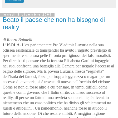
Condividi
lunedì 1 dicembre 2008
Beato il paese che non ha bisogno di
reality
di Renzo Balmelli
L’ISOLA.
L'ex parlamentare Prc Vladimir Luxuria nella sua
odissea esistenziale di transgender ha avuto l’ingrato previlegio di
sperimentare sulla sua pelle l’ironia pruriginosa dei falsi moralisti.
Per dire: basti pensare che la forzista Elisabetta Gardini ingaggio’
nei suoi confronti una battaglia alla Camera per negarle l’accesso al
bagno delle signore. Ma la povera Luxuria, fresca "reginetta"
dell’Isola dei famosi, forse per troppa leggerezza o magari per un
eccesso di civetteria, si è trovata di nuovo nell’occhio del ciclone.
Come se non ci fosse altro a cui pensare, in tempi difficili come
questi e con il governo che l’Italia si ritrova, il suo successo al
reality, di per se un fatto di una ovvietà sconcertante, è diventato
nientemeno che un caso politico che ha diviso gli schieramenti tra
guelfi e ghibellini . Un pandemonio, neanche fosse in giuoco il
futuro della nazione. Di che restare allibiti. A maggior ragione