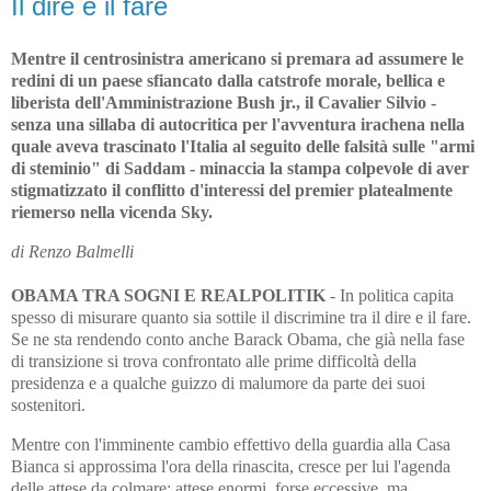
Il dire e il fare
Mentre il centrosinistra americano si premara ad assumere le
redini di un paese sfiancato dalla catstrofe morale, bellica e
liberista dell'Amministrazione Bush jr., il Cavalier Silvio -
senza una sillaba di autocritica per l'avventura irachena nella
quale aveva trascinato l'Italia al seguito delle falsità sulle "armi
di steminio" di Saddam - minaccia la stampa colpevole di aver
stigmatizzato il conflitto d'interessi del premier platealmente
riemerso nella vicenda Sky.
di Renzo Balmelli
OBAMA TRA SOGNI E REALPOLITIK
- In politica capita
spesso di misurare quanto sia sottile il discrimine tra il dire e il fare.
Se ne sta rendendo conto anche Barack Obama, che già nella fase
di transizione si trova confrontato alle prime difficoltà della
presidenza e a qualche guizzo di malumore da parte dei suoi
sostenitori.
Mentre con l'imminente cambio effettivo della guardia alla Casa
Bianca si approssima l'ora della rinascita, cresce per lui l'agenda
delle attese da colmare; attese enormi, forse eccessive, ma