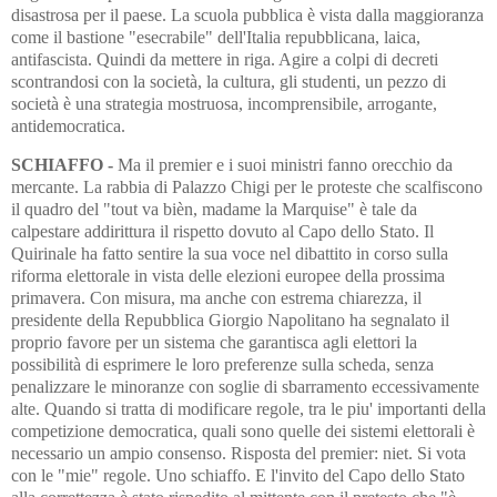
disastrosa per il paese. La scuola pubblica è vista dalla maggioranza
come il bastione "esecrabile" dell'Italia repubblicana, laica,
antifascista. Quindi da mettere in riga. Agire a colpi di decreti
scontrandosi con la società, la cultura, gli studenti, un pezzo di
società è una strategia mostruosa, incomprensibile, arrogante,
antidemocratica.
SCHIAFFO -
Ma il premier e i suoi ministri fanno orecchio da
mercante. La rabbia di Palazzo Chigi per le proteste che scalfiscono
il quadro del "tout va bièn, madame la Marquise" è tale da
calpestare addirittura il rispetto dovuto al Capo dello Stato. Il
Quirinale ha fatto sentire la sua voce nel dibattito in corso sulla
riforma elettorale in vista delle elezioni europee della prossima
primavera. Con misura, ma anche con estrema chiarezza, il
presidente della Repubblica Giorgio Napolitano ha segnalato il
proprio favore per un sistema che garantisca agli elettori la
possibilità di esprimere le loro preferenze sulla scheda, senza
penalizzare le minoranze con soglie di sbarramento eccessivamente
alte. Quando si tratta di modificare regole, tra le piu' importanti della
competizione democratica, quali sono quelle dei sistemi elettorali è
necessario un ampio consenso. Risposta del premier: niet. Si vota
con le "mie" regole. Uno schiaffo. E l'invito del Capo dello Stato