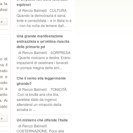
a la
equivoci
dosi
di Renzo Balmelli CULTURA.
Quando la democrazia è sana,
forte e consolidata – e in Italia lo è
 »
– non ha nulla da temere dall...
Una grande manifestazione
antirazzista e un’ottima riuscita
delle primarie pd
di Renzo Balmelli SORPRESA
. Quanto rosicano a destra. Erano
o di
impazienti di celebrare i funerali
a il
in pompa magna della sini...
orato
te e
Che il vento stia leggermente
modo
girando?
to a
di Renzo Balmelli TONICITÀ.
Con la brutta aria che tira,
anto
sarebbe stato da ingenui
. Ai
attendersi un miracolo della
pato
sinistra in ...
.
 »
Un ministro che offende l’Italia
di Renzo Balmelli
COSTERNAZIONE. Poco alla