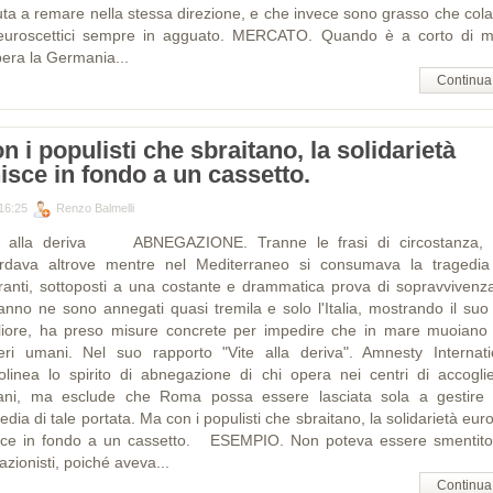
uta a remare nella stessa direzione, e che invece sono grasso che cola
 euroscettici sempre in agguato. MERCATO. Quando è a corto di 
pera la Germania...
Continua
n i populisti che sbraitano, la solidarietà
nisce in fondo a un cassetto.
16:25
Renzo Balmelli
e alla deriva ABNEGAZIONE. Tranne le frasi di circostanza, 
rdava altrove mentre nel Mediterraneo si consumava la tragedia
ranti, sottoposti a una costante e drammatica prova di sopravvivenza
anno ne sono annegati quasi tremila e solo l'Italia, mostrando il suo 
liore, ha preso misure concrete per impedire che in mare muoiano a
eri umani. Nel suo rapporto "Vite alla deriva". Amnesty Internati
tolinea lo spirito di abnegazione di chi opera nei centri di accogli
liani, ma esclude che Roma possa essere lasciata sola a gestire
edia di tale portata. Ma con i populisti che sbraitano, la solidarietà eu
isce in fondo a un cassetto. ESEMPIO. Non poteva essere smentito
zionisti, poiché aveva...
Continua