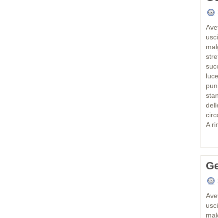
Ave
usc
mal
str
succ
luc
pun
sta
del
cir
A ri
Ge
Ave
usc
mal