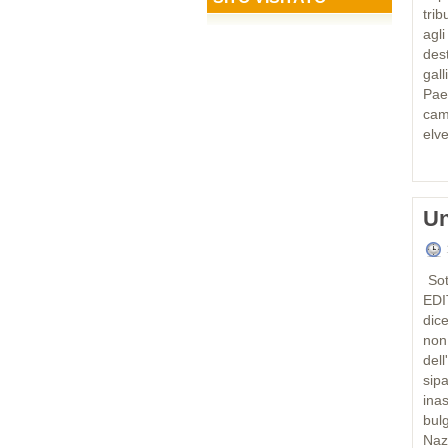
trib
agli
des
gall
Pae
cam
elv
Un
Sot
EDI
dice
non
del
sipa
inas
bul
Naz