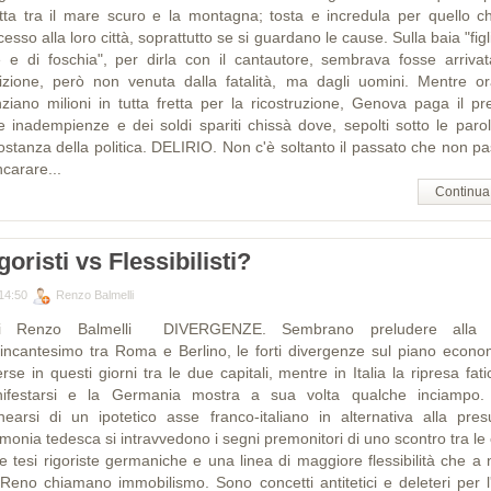
etta tra il mare scuro e la montagna; tosta e incredula per quello c
esso alla loro città, soprattutto se si guardano le cause. Sulla baia "figl
e e di foschia", per dirla con il cantautore, sembrava fosse arrivat
izione, però non venuta dalla fatalità, ma dagli uomini. Mentre or
nziano milioni in tutta fretta per la ricostruzione, Genova paga il pr
le inadempienze e dei soldi spariti chissà dove, sepolti sotto le parol
costanza della politica. DELIRIO. Non c'è soltanto il passato che non pa
ncarare...
Continua
goristi vs Flessibilisti?
14:50
Renzo Balmelli
 Renzo Balmelli DIVERGENZE. Sembrano preludere alla f
l'incantesimo tra Roma e Berlino, le forti divergenze sul piano econo
se in questi giorni tra le due capitali, mentre in Italia la ripresa fat
ifestarsi e la Germania mostra a sua volta qualche inciampo.
inearsi di un ipotetico asse franco-italiano in alternativa alla pres
monia tedesca si intravvedono i segni premonitori di uno scontro tra le 
te tesi rigoriste germaniche e una linea di maggiore flessibilità che a 
 Reno chiamano immobilismo. Sono concetti antitetici e deleteri per l