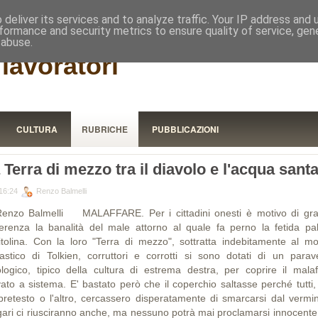
RISTORA
deliver its services and to analyze traffic. Your IP address and
formance and security metrics to ensure quality of service, ge
 abuse.
lavoratori
CULTURA
RUBRICHE
PUBBLICAZIONI
 Terra di mezzo tra il diavolo e l'acqua sant
16:24
Renzo Balmelli
Renzo Balmelli MALAFFARE. Per i cittadini onesti è motivo di gr
ferenza la banalità del male attorno al quale fa perno la fetida pa
itolina. Con la loro "Terra di mezzo", sottratta indebitamente al m
tastico di Tolkien, corruttori e corrotti si sono dotati di un parav
ologico, tipico della cultura di estrema destra, per coprire il malaf
vato a sistema. E' bastato però che il coperchio saltasse perché tutti,
pretesto o l'altro, cercassero disperatamente di smarcarsi dal vermin
ari ci riusciranno anche, ma nessuno potrà mai proclamarsi innocente 