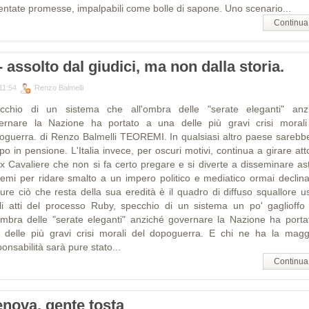
entate promesse, impalpabili come bolle di sapone. Uno scenario...
Continua
- assolto dal giudici, ma non dalla storia.
11:54
Renzo Balmelli
cchio di un sistema che all'ombra delle "serate eleganti" anz
ernare la Nazione ha portato a una delle più gravi crisi morali
oguerra. di Renzo Balmelli TEOREMI. In qualsiasi altro paese sarebb
o in pensione. L'Italia invece, per oscuri motivi, continua a girare at
'ex Cavaliere che non si fa certo pregare e si diverte a disseminare ast
remi per ridare smalto a un impero politico e mediatico ormai declina
ure ciò che resta della sua eredità è il quadro di diffuso squallore us
li atti del processo Ruby, specchio di un sistema un po' gaglioffo
'ombra delle "serate eleganti" anziché governare la Nazione ha porta
 delle più gravi crisi morali del dopoguerra. E chi ne ha la magg
onsabilità sarà pure stato...
Continua
nova, gente tosta