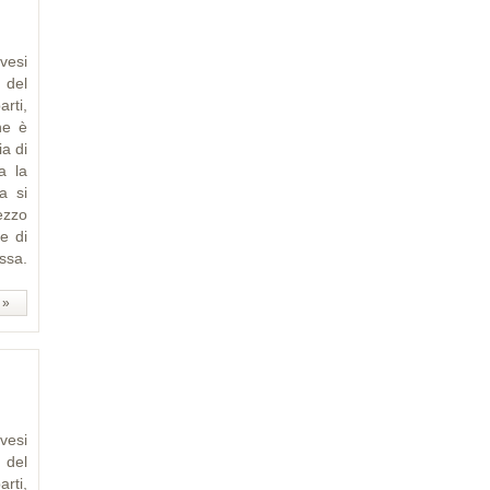
vesi
 del
rti,
he è
ia di
a la
a si
ezzo
e di
ssa.
 »
vesi
 del
rti,