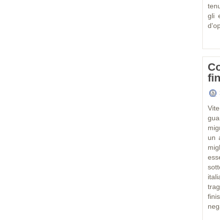
ten
gli
d'o
Co
fi
Vit
gua
mig
un 
mig
ess
sot
ita
trag
fin
nega