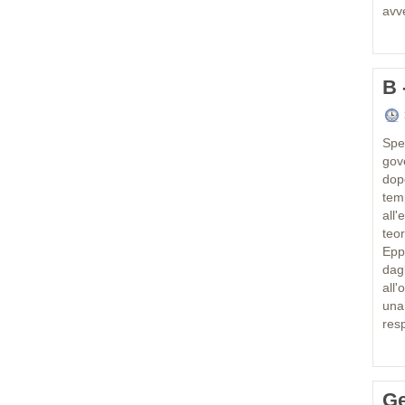
avv
B 
Spe
gov
dop
temp
all
teo
Epp
dag
all
una
resp
Ge