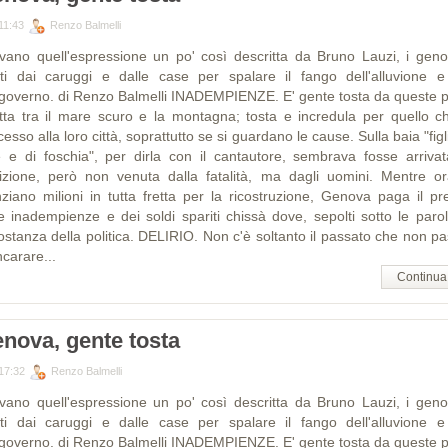
11:43
Renzo Balmelli
vano quell'espressione un po' così descritta da Bruno Lauzi, i geno
iti dai caruggi e dalle case per spalare il fango dell'alluvione e
governo. di Renzo Balmelli INADEMPIENZE. E' gente tosta da queste pa
etta tra il mare scuro e la montagna; tosta e incredula per quello c
esso alla loro città, soprattutto se si guardano le cause. Sulla baia "figl
e e di foschia", per dirla con il cantautore, sembrava fosse arrivat
izione, però non venuta dalla fatalità, ma dagli uomini. Mentre or
nziano milioni in tutta fretta per la ricostruzione, Genova paga il pr
le inadempienze e dei soldi spariti chissà dove, sepolti sotto le parol
costanza della politica. DELIRIO. Non c'è soltanto il passato che non pa
ncarare...
Continua
nova, gente tosta
17:32
Renzo Balmelli
vano quell'espressione un po' così descritta da Bruno Lauzi, i geno
iti dai caruggi e dalle case per spalare il fango dell'alluvione e
governo. di Renzo Balmelli INADEMPIENZE. E' gente tosta da queste pa