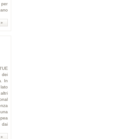
 per
mano
 »
l'UE
 dei
. In
lato
ltri
onal
enza
 una
ropea
 dai
 »