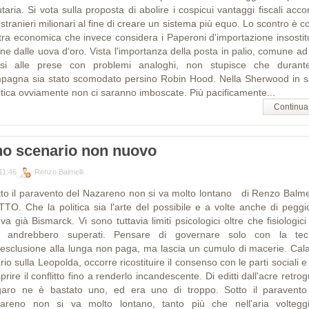
utaria. Si vota sulla proposta di abolire i cospicui vantaggi fiscali acco
 stranieri milionari al fine di creare un sistema più equo. Lo scontro è c
tra economica che invece considera i Paperoni d'importazione insostitui
ine dalle uova d'oro. Vista l'importanza della posta in palio, comune ad 
si alle prese con problemi analoghi, non stupisce che durant
pagna sia stato scomodato persino Robin Hood. Nella Sherwood in s
etica ovviamente non ci saranno imboscate. Più pacificamente...
Continua
o scenario non nuovo
11:46
Renzo Balmelli
to il paravento del Nazareno non si va molto lontano di Renzo Balm
TTO. Che la politica sia l'arte del possibile e a volte anche di peggio
va già Bismarck. Vi sono tuttavia limiti psicologici oltre che fisiologic
 andrebbero superati. Pensare di governare solo con la tec
l'esclusione alla lunga non paga, ma lascia un cumulo di macerie. Calat
rio sulla Leopolda, occorre ricostituire il consenso con le parti sociali 
prire il conflitto fino a renderlo incandescente. Di editti dall'acre retro
garo ne è bastato uno, ed era uno di troppo. Sotto il paravento
areno non si va molto lontano, tanto più che nell'aria voltegg