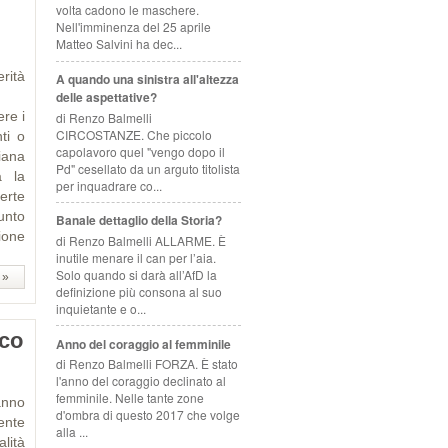
volta cadono le maschere.
Nell'imminenza del 25 aprile
Matteo Salvini ha dec...
erità
A quando una sinistra all'altezza
elli
delle aspettative?
re i
di Renzo Balmelli
CIRCOSTANZE. Che piccolo
nti o
capolavoro quel "vengo dopo il
iana
Pd" cesellato da un arguto titolista
a la
per inquadrare co...
erte
punto
Banale dettaglio della Storia?
zione
di Renzo Balmelli ALLARME. È
inutile menare il can per l’aia.
Solo quando si darà all’AfD la
 »
definizione più consona al suo
inquietante e o...
sco
Anno del coraggio al femminile
di Renzo Balmelli FORZA. È stato
l'anno del coraggio declinato al
femminile. Nelle tante zone
anno
d'ombra di questo 2017 che volge
ente
alla ...
lità