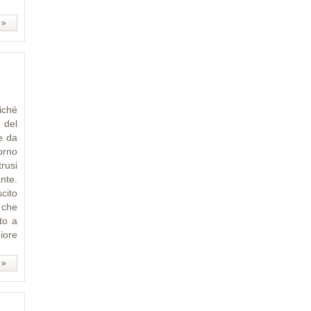
 »
iché
 del
e da
torno
rusi
nte.
cito
 che
to a
iore
 »