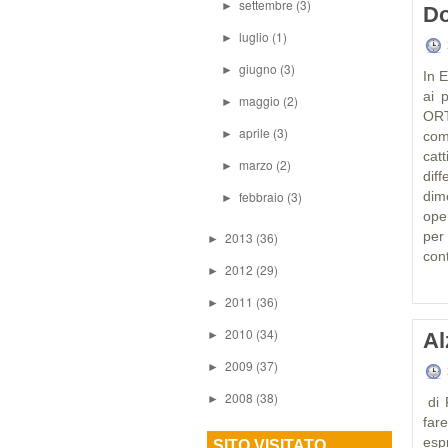
settembre
(3)
►
Do
luglio
(1)
►
giugno
(3)
►
In E
ai 
maggio
(2)
►
ORT
aprile
(3)
►
comp
cat
marzo
(2)
►
dif
febbraio
(3)
dim
►
oper
per 
2013
(36)
►
cont
2012
(29)
►
2011
(36)
►
2010
(34)
►
Al
2009
(37)
►
2008
(38)
►
di 
far
esp
SITO VISITATO