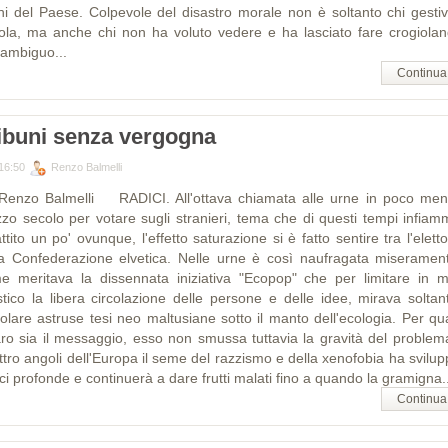
hi del Paese. Colpevole del disastro morale non è soltanto chi gestiv
ola, ma anche chi non ha voluto vedere e ha lasciato fare crogiolan
'ambiguo...
Continua
ibuni senza vergogna
16:50
Renzo Balmelli
Renzo Balmelli RADICI. All'ottava chiamata alle urne in poco men
zo secolo per votare sugli stranieri, tema che di questi tempi infiamm
ttito un po' ovunque, l'effetto saturazione si è fatto sentire tra l'elett
la Confederazione elvetica. Nelle urne è così naufragata miseramen
e meritava la dissennata iniziativa "Ecopop" che per limitare in 
stico la libera circolazione delle persone e delle idee, mirava soltan
colare astruse tesi neo maltusiane sotto il manto dell'ecologia. Per qu
aro sia il messaggio, esso non smussa tuttavia la gravità del problema
ttro angoli dell'Europa il seme del razzismo e della xenofobia ha svilup
ci profonde e continuerà a dare frutti malati fino a quando la gramigna..
Continua