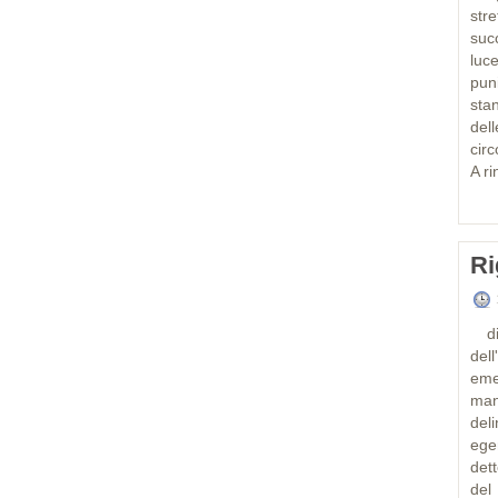
str
succ
luc
pun
sta
del
cir
A ri
Ri
di
del
emer
man
del
ege
det
del