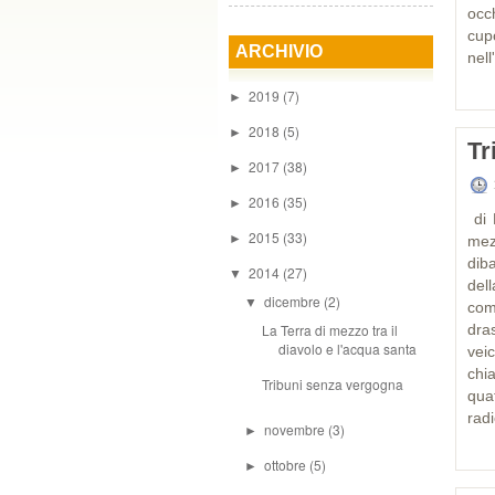
occ
cup
ARCHIVIO
nell
2019
(7)
►
2018
(5)
►
Tr
2017
(38)
►
2016
(35)
►
di 
2015
(33)
►
mez
diba
2014
(27)
▼
del
dicembre
(2)
▼
com
La Terra di mezzo tra il
dra
diavolo e l'acqua santa
vei
chi
Tribuni senza vergogna
qua
radi
novembre
(3)
►
ottobre
(5)
►