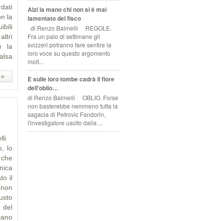
rdati
Alzi la mano chi non si è mai
on la
lamentato del fisco
bili
di Renzo Balmelli REGOLE.
Fra un paio di settimane gli
altri
svizzeri potranno fare sentire la
e la
loro voce su questo argomento
alsa
molt...
 »
E sulle loro tombe cadrà il fiore
dell'oblio…
di Renzo Balmelli OBLIO. Forse
non basterebbe nemmeno tutta la
sagacia di Petrovic Fandorin,
l'investigatore uscito dalla ...
elli
, lo
i che
nica
o il
e non
gusto
 del
iano