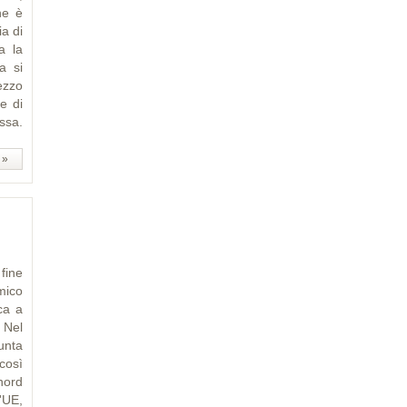
he è
ia di
a la
a si
ezzo
e di
ssa.
 »
ine
mico
ica a
 Nel
unta
così
nord
'UE,