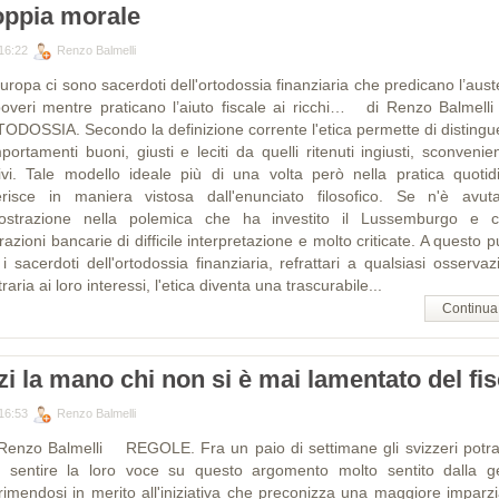
ppia morale
16:22
Renzo Balmelli
uropa ci sono sacerdoti dell'ortodossia finanziaria che predicano l’aust
poveri mentre praticano l’aiuto fiscale ai ricchi… di Renzo Balm
ODOSSIA. Secondo la definizione corrente l'etica permette di distingue
ortamenti buoni, giusti e leciti da quelli ritenuti ingiusti, sconvenie
tivi. Tale modello ideale più di una volta però nella pratica quotid
ferisce in maniera vistosa dall'enunciato filosofico. Se n'è avut
ostrazione nella polemica che ha investito il Lussemburgo e c
azioni bancarie di difficile interpretazione e molto criticate. A questo 
i sacerdoti dell'ortodossia finanziaria, refrattari a qualsiasi osserva
raria ai loro interessi, l'etica diventa una trascurabile...
Continua
zi la mano chi non si è mai lamentato del fi
16:53
Renzo Balmelli
Renzo Balmelli REGOLE. Fra un paio di settimane gli svizzeri potr
e sentire la loro voce su questo argomento molto sentito dalla g
rimendosi in merito all'iniziativa che preconizza una maggiore imparzia