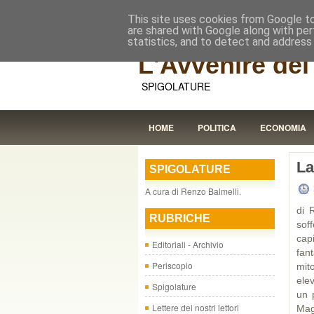
This site uses cookies from Google to 
are shared with Google along with per
statistics, and to detect and address
L'Avvenire dei 
SPIGOLATURE
HOME
POLITICA
ECONOMIA
La
SPIGOLATURE
A cura di Renzo Balmelli.
di 
RUBRICHE
sof
cap
Editoriali - Archivio
fan
Periscopio
mit
ele
Spigolature
un 
Lettere dei nostri lettori
Mag