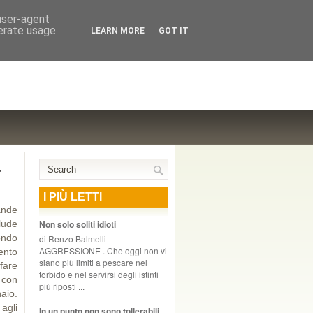
NTE COOPERATIVO, ZURIGO
 user-agent
nerate usage
LEARN MORE
GOT IT
a
I PIÙ LETTI
ande
lude
Non solo soliti idioti
ondo
di Renzo Balmelli
AGGRESSIONE . Che oggi non vi
ento
siano più limiti a pescare nel
fare
torbido e nel servirsi degli istinti
 con
più riposti ...
aio.
agli
In un punto non sono tollerabili