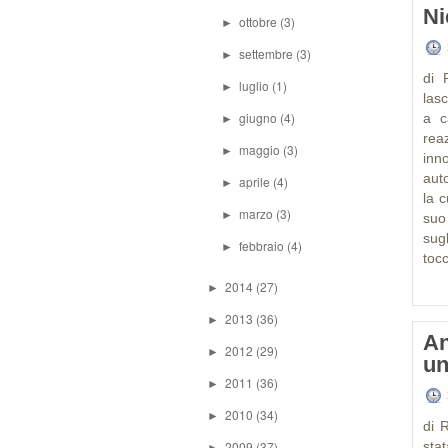
Ni
ottobre
(3)
►
settembre
(3)
►
di 
luglio
(1)
►
las
giugno
(4)
a c
►
rea
maggio
(3)
►
inn
auto
aprile
(4)
►
la 
marzo
(3)
►
suo 
sug
febbraio
(4)
►
tocc
2014
(27)
►
2013
(36)
►
An
2012
(29)
►
un
2011
(36)
►
2010
(34)
►
di 
2009
(37)
stat