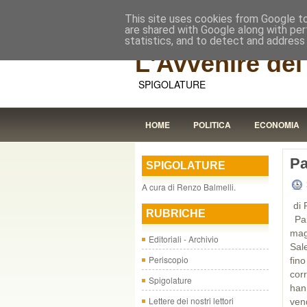
This site uses cookies from Google to 
are shared with Google along with per
statistics, and to detect and address
L'Avvenire dei 
SPIGOLATURE
HOME
POLITICA
ECONOMIA
Pa
SPIGOLATURE
A cura di Renzo Balmelli.
di 
RUBRICHE
Par
mag
Editoriali - Archivio
Sale
Periscopio
fin
cor
Spigolature
han
Lettere dei nostri lettori
ven