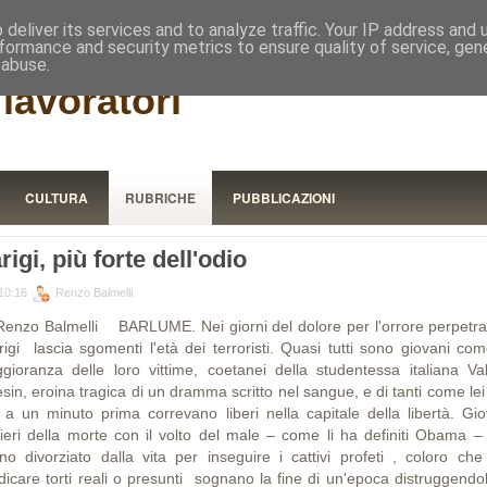
RISTORA
deliver its services and to analyze traffic. Your IP address and
formance and security metrics to ensure quality of service, ge
 abuse.
lavoratori
CULTURA
RUBRICHE
PUBBLICAZIONI
rigi, più forte dell'odio
10:16
Renzo Balmelli
Renzo Balmelli BARLUME. Nei giorni del dolore per l'orrore perpetra
igi lascia sgomenti l'età dei terroristi. Quasi tutti sono giovani com
gioranza delle loro vittime, coetanei della studentessa italiana Val
sin, eroina tragica di un dramma scritto nel sangue, e di tanti come le
o a un minuto prima correvano liberi nella capitale della libertà. Gio
rieri della morte con il volto del male – come li ha definiti Obama –
no divorziato dalla vita per inseguire i cattivi profeti , coloro che
dicare torti reali o presunti sognano la fine di un'epoca distruggendol