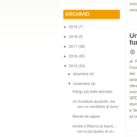
mod
uman
ARCHIVIO
2019
(7)
►
Un
2018
(5)
►
f
2017
(38)
►
2016
(35)
►
di 
2015
(33)
▼
l'o
dicembre
(4)
dei
►
sini
novembre
(4)
▼
olt
Parigi, più forte dell'odio
mon
SPD
Un fumatore accanito, ma
dom
non un venditore di fumo
e f
Niente da capire
al c
Anche il Ritorno al futuro…
non è più quello di un...