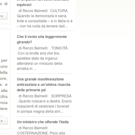
o di
equivoci
di Renzo Balmelli CULTURA.
Quando la democrazia è sana,
 »
forte e consolidata – e in Italia lo è
– non ha nulla da temere dall...
Che il vento stia leggermente
girando?
di Renzo Balmelli TONICITÀ.
Con la brutta aria che tira,
sarebbe stato da ingenui
 per
attendersi un miracolo della
 uno
sinistra in ...
ella
tore,
Una grande manifestazione
antirazzista e un’ottima riuscita
ca e
delle primarie pd
alla
di Renzo Balmelli SORPRESA
ifra
. Quanto rosicano a destra. Erano
enza
impazienti di celebrare i funerali
iere
in pompa magna della sini...
..
 »
Un ministro che offende l’Italia
di Renzo Balmelli
COSTERNAZIONE. Poco alla