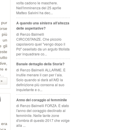
volta cadono le maschere.
Nell'imminenza del 25 aprile
Matteo Salvini ha dec...
 pur
A quando una sinistra all'altezza
delle aspettative?
orse
di Renzo Balmelli
 più
CIRCOSTANZE. Che piccolo
e un
capolavoro quel "vengo dopo il
 gli
Pd" cesellato da un arguto titolista
veste
per inquadrare co...
utto
tive,
Banale dettaglio della Storia?
re e
di Renzo Balmelli ALLARME. È
inutile menare il can per l’aia.
...
Solo quando si darà all’AfD la
 »
definizione più consona al suo
inquietante e o...
i
Anno del coraggio al femminile
di Renzo Balmelli FORZA. È stato
l'anno del coraggio declinato al
femminile. Nelle tante zone
d'ombra di questo 2017 che volge
 era
alla ...
poca,