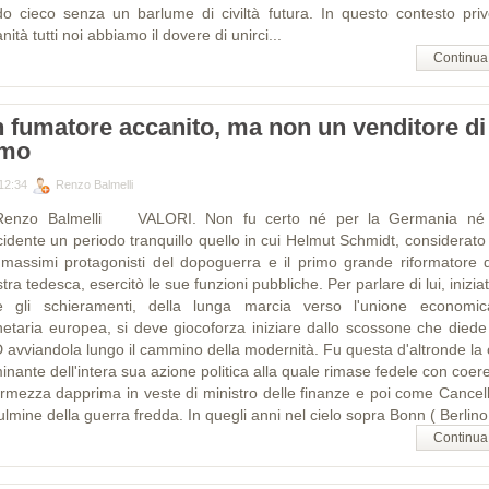
o cieco senza un barlume di civiltà futura. In questo contesto priv
ità tutti noi abbiamo il dovere di unirci...
Continua
 fumatore accanito, ma non un venditore di
umo
12:34
Renzo Balmelli
Renzo Balmelli VALORI. Non fu certo né per la Germania né
ccidente un periodo tranquillo quello in cui Helmut Schmidt, considerato
 massimi protagonisti del dopoguerra e il primo grande riformatore d
stra tedesca, esercitò le sue funzioni pubbliche. Per parlare di lui, inizia
re gli schieramenti, della lunga marcia verso l'unione economi
etaria europea, si deve giocoforza iniziare dallo scossone che diede 
 avviandola lungo il cammino della modernità. Fu questa d'altronde la c
inante dell'intera sua azione politica alla quale rimase fedele con coer
ermezza dapprima in veste di ministro delle finanze e poi come Cancell
ulmine della guerra fredda. In quegli anni nel cielo sopra Bonn ( Berlino.
Continua