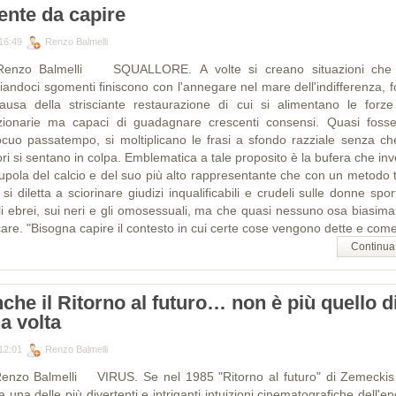
ente da capire
16:49
Renzo Balmelli
Renzo Balmelli SQUALLORE. A volte si creano situazioni che
ciandoci sgomenti finiscono con l'annegare nel mare dell'indifferenza, f
ausa della strisciante restaurazione di cui si alimentano le forze
zionarie ma capaci di guadagnare crescenti consensi. Quasi foss
ocuo passatempo, si moltiplicano le frasi a sfondo razziale senza che
ri si sentano in colpa. Emblematica a tale proposito è la bufera che in
cupola del calcio e del suo più alto rappresentante che con un metodo t
si diletta a sciorinare giudizi inqualificabili e crudeli sulle donne spor
li ebrei, sui neri e gli omosessuali, ma che quasi nessuno osa biasima
are. "Bisogna capire il contesto in cui certe cose vengono dette e come
Continua
che il Ritorno al futuro… non è più quello d
a volta
12:01
Renzo Balmelli
Renzo Balmelli VIRUS. Se nel 1985 "Ritorno al futuro" di Zemeckis
a una delle più divertenti e intriganti intuizioni cinematografiche dell'e