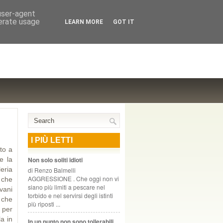
NTE COOPERATIVO, ZURIGO
 user-agent
nerate usage
LEARN MORE
GOT IT
I PIÙ LETTI
to a
e la
Non solo soliti idioti
eria
di Renzo Balmelli
AGGRESSIONE . Che oggi non vi
i che
siano più limiti a pescare nel
vani
torbido e nel servirsi degli istinti
 che
più riposti ...
 per
a in
In un punto non sono tollerabili