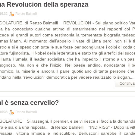
a Revolucion della speranza
16:32
Renzo Balmelli
GOLATURE di Renzo Balmelli REVOLUCION - Sul piano politico Va
sa ha conosciuto qualche attimo di smarrimento nei rapporti col P
cede ai grandi autori come testimonia la tormentata biografia tedesc
mas Mann. Al momento dell'appello il vate di Lima pero' non si è ti
etro e si è speso con tutte le sue forze per scongiurare i colpi di coda 
atura fujimorista. Il Nobel della letteratura è stato tra gli artefici del suc
Ollanta Humala, il leader socialista che ha impedito il ritorno a un pas
gognoso. Ma non è che l'inizio. Nel paese andino, nonostante il 
nomico, la miseria è ancora il pane quotidiano di tante persone che
idano nella "revolucion" democratica per vedere realizzato lo slogan...
Continua
i è senza cervello?
16:38
Renzo Balmelli
GOLATURE Si rassegni, il premier, e se vi riesce si faccia la domanda
ra e sia dia una risposta. di Renzo Balmelli "INDIRISS" - Dopo la vitt
Pisapia, vittoria limpida e indiscutibile, Berlusconi sarebbe il candi