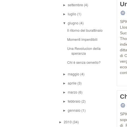
Un
settembre
(4)
►
luglio
(1)
►
SPI
giugno
(4)
▼
Llo
Il ritorno del burattinaio
Suc
Tho
Momenti imperdibili
indi
Una Revolucion della
ditt
speranza
di 
ver
Chi è senza cervello?
eco
conf
maggio
(4)
►
aprile
(3)
►
marzo
(6)
►
Ch
febbraio
(2)
►
gennaio
(1)
►
SPI
sop
2010
(34)
►
di 