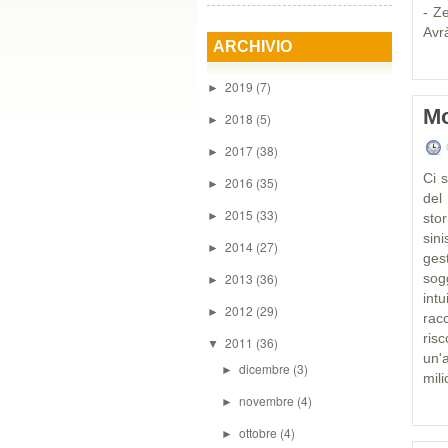
- Z
Avrà
ARCHIVIO
2019
(7)
►
Mo
2018
(5)
►
2017
(38)
►
Ci 
2016
(35)
►
del
2015
(33)
►
sto
sini
2014
(27)
►
ges
2013
(36)
sog
►
int
2012
(29)
►
rac
risc
2011
(36)
▼
un'
dicembre
(3)
►
mili
novembre
(4)
►
ottobre
(4)
►