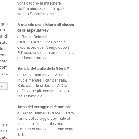
volta cadono le maschere.
Nell'imminenza del 25 aprile
Matteo Salvini ha dec...
rgas
A quando una sinistra all'altezza
eru.
delle aspettative?
a di
di Renzo Balmelli
CIRCOSTANZE. Che piccolo
rato
capolavoro quel "vengo dopo il
della
Pd" cesellato da un arguto titolista
cesso
per inquadrare co...
sato
boom
Banale dettaglio della Storia?
 ora
di Renzo Balmelli ALLARME. È
inutile menare il can per l’aia.
Solo quando si darà all’AfD la
 »
definizione più consona al suo
inquietante e o...
Anno del coraggio al femminile
di Renzo Balmelli FORZA. È stato
l'anno del coraggio declinato al
femminile. Nelle tante zone
 qui
d'ombra di questo 2017 che volge
oria
alla ...
dato