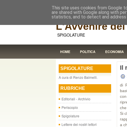
This site uses cookies from Google to 
are shared with Google along with per
statistics, and to detect and address
L'Avvenire dei 
SPIGOLATURE
HOME
POLITICA
ECONOMIA
Il
SPIGOLATURE
A cura di Renzo Balmelli.
di 
RUBRICHE
bas
con
Editoriali - Archivio
rip
Periscopio
che
Si c
Spigolature
rapp
Lettere dei nostri lettori
a ch