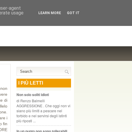
NTE COOPERATIVO, ZURIGO
 user-agent
nerate usage
LEARN MORE
GOT IT
I PIÙ LETTI
 non
vere
Non solo soliti idioti
e di
di Renzo Balmelli
AGGRESSIONE . Che oggi non vi
lelo
siano più limiti a pescare nel
one.
torbido e nel servirsi degli istinti
are i
più riposti ...
o fin
IGORE
In un punto non sono tollerabili