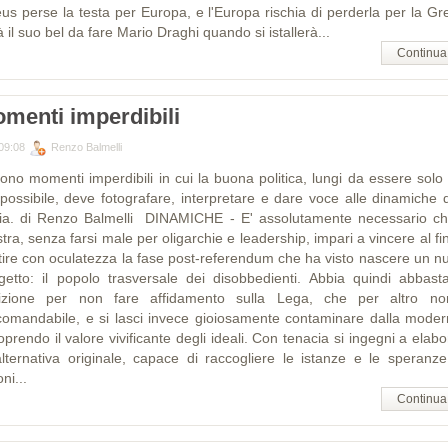
eus perse la testa per Europa, e l'Europa rischia di perderla per la Gre
 il suo bel da fare Mario Draghi quando si istallerà...
Continua
menti imperdibili
09:08
Renzo Balmelli
sono momenti imperdibili in cui la buona politica, lungi da essere solo 
 possibile, deve fotografare, interpretare e dare voce alle dinamiche d
ria. di Renzo Balmelli DINAMICHE - E' assolutamente necessario ch
stra, senza farsi male per oligarchie e leadership, impari a vincere al fi
tire con oculatezza la fase post-referendum che ha visto nascere un n
getto: il popolo trasversale dei disobbedienti. Abbia quindi abbast
uizione per non fare affidamento sulla Lega, che per altro n
comandabile, e si lasci invece gioiosamente contaminare dalla modern
oprendo il valore vivificante degli ideali. Con tenacia si ingegni a elab
alternativa originale, capace di raccogliere le istanze e le speranze
oni...
Continua