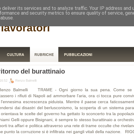
RISTORA
deliver its services and to analyze traffic. Your IP address and
formance and security metrics to ensure quality of service, ge
 abuse.
lavoratori
CULTURA
RUBRICHE
PUBBLICAZIONI
 ritorno del burattinaio
16:52
Renzo Balmelli
Renzo Balmelli TRAME - Ogni giorno la sua pena. Come se
tassero i rifiuti di Napoli ad ammorbare l'aria, ora ci tocca pure convi
 l'ennesima escrescenza piduista. Mentre il paese cerca faticosament
rendersi dai disastri del berlusconismo, la scoperta di un sistema paral
 orientava le scelte del governo ha gettato lo sconcerto tra la popolazi
hiami Gelli oppure Bisignani, è sempre lo stesso burattinaio a orchestr
orti tra affari e politica attraverso una rete di trame occulte che rivelan
e punto la corruzione si è infiltrata nei gangli vitali della nazione. R