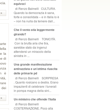
cia.
equivoci
di Renzo Balmelli CULTURA.
Quando la democrazia è sana,
 »
forte e consolidata – e in Italia lo è
– non ha nulla da temere dall...
Che il vento stia leggermente
girando?
di Renzo Balmelli TONICITÀ.
Con la brutta aria che tira,
arte
sarebbe stato da ingenui
ella
attendersi un miracolo della
e la
sinistra in ...
ne di
uovo
Una grande manifestazione
anza
antirazzista e un’ottima riuscita
delle primarie pd
on è
di Renzo Balmelli SORPRESA
ità,
. Quanto rosicano a destra. Erano
orare
impazienti di celebrare i funerali
 dei
in pompa magna della sini...
 »
Un ministro che offende l’Italia
di Renzo Balmelli
COSTERNAZIONE. Poco alla