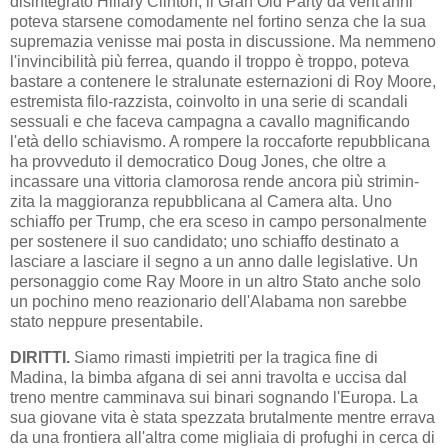
disinte­gra­to Hillary Clinton, il Gran Old Party da vent'anni
poteva starsene co­mo­damente nel fortino senza che la sua
su­pre­ma­zia venisse mai posta in discussione. Ma nemmeno
l'invincibilità più ferrea, quando il trop­po è troppo, poteva
bastare a contenere le stralunate esternazioni di Roy Moore,
estre­mi­sta filo-razzista, coinvolto in una serie di scandali
ses­suali e che faceva campagna a cavallo ma­gnificando
l'età dello schia­vi­smo. A rompere la roccaforte repubblicana
ha provveduto il de­mo­cra­tico Doug Jones, che oltre a
incassare una vittoria clamorosa rende ancora più stri­min­
zita la maggioranza repubblicana al Camera alta. Uno
schiaffo per Trump, che era sceso in campo personalmente
per sostenere il suo candidato; uno schiaffo destinato a
lasciare a lasciare il segno a un anno dalle legislative. Un
personaggio come Ray Moore in un altro Stato anche solo
un pochino meno reazionario dell'Alabama non sarebbe
stato neppure presentabile.
DIRITTI.
Siamo rimasti impietriti per la tragica fine di
Madina, la bim­ba afgana di sei anni travolta e uccisa dal
treno mentre camminava sui binari sognando l'Europa. La
sua giovane vita è stata spezzata bru­tal­­mente mentre errava
da una frontiera all'altra come migliaia di pro­fu­­ghi in cerca di