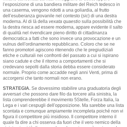
l'esposizione di una bandiera militare del Reich tedesco in
una caserma, vengono ridotti a una goliardia, al frutto
dell'esuberanza giovanile nel contesto (
sic
) di una destra
moderna. Al di là della
vexata quaestio
sulla possibilità che
la destra riesca ad essere moderna, appare evidente il salto
di qualità nel rivendicare pieno diritto di cittadinanza
democratica a fatti che sono invece una provocazione e un
vulnus dell'ordinamento repubblicano. Coloro che se ne
fanno promotori agiscono ritenendo che le pregiudiziali
etiche e culturali nei confronti del passato a cui si ispirano
siano cadute e che il ritorno a comportamenti che si
credevano sepolti dalla storia debba essere considerato
normale. Proprio come accadde negli anni Venti, prima di
accorgersi che tanto normali non erano.
STRATEGIA.
Se dovessimo stabilire una graduatoria degli
avversari che possono dare filo da torcere alla sinistra, la
lista comprenderebbe il movimento 5Stelle, Forza Italia, la
Lega e i vari cespugli dell'opposizione. Ma sarebbe una lista
scontata e comunque ampiamente incompleta poiché non vi
figura il competitore più insidioso. Il competitore interno il
quale fa dire a chi osserva da fuori che il vero nemico della