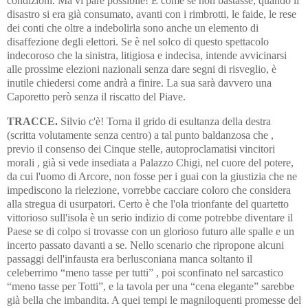
condizioni. Ma vi pare possibile! E come se non bastasse, quando il
disastro si era già consumato, avanti con i rimbrotti, le faide, le rese
dei conti che oltre a indebolirla sono anche un elemento di
disaffezione degli elettori. Se è nel solco di questo spettacolo
indecoroso che la sinistra, litigiosa e indecisa, intende avvicinarsi
alle prossime elezioni nazionali senza dare segni di risveglio, è
inutile chiedersi come andrà a finire. La sua sarà davvero una
Caporetto però senza il riscatto del Piave.
TRACCE.
Silvio c'è! Torna il grido di esultanza della destra
(scritta volutamente senza centro) a tal punto baldanzosa che ,
previo il consenso dei Cinque stelle, autoproclamatisi vincitori
morali , già si vede insediata a Palazzo Chigi, nel cuore del potere,
da cui l'uomo di Arcore, non fosse per i guai con la giustizia che ne
impediscono la rielezione, vorrebbe cacciare coloro che considera
alla stregua di usurpatori. Certo è che l'ola trionfante del quartetto
vittorioso sull'isola è un serio indizio di come potrebbe diventare il
Paese se di colpo si trovasse con un glorioso futuro alle spalle e un
incerto passato davanti a se. Nello scenario che ripropone alcuni
passaggi dell'infausta era berlusconiana manca soltanto il
celeberrimo “meno tasse per tutti” , poi sconfinato nel sarcastico
“meno tasse per Totti”, e la tavola per una “cena elegante” sarebbe
già bella che imbandita. A quei tempi le magniloquenti promesse del