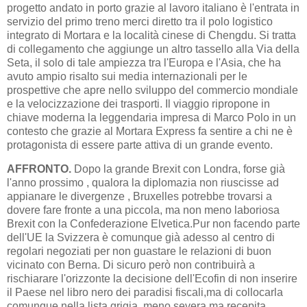
progetto andato in porto grazie al lavoro italiano è l'entrata in
servizio del primo treno merci diretto tra il polo logistico
integrato di Mortara e la località cinese di Chengdu. Si tratta
di collegamento che aggiunge un altro tassello alla Via della
Seta, il solo di tale ampiezza tra l'Europa e l'Asia, che ha
avuto ampio risalto sui media internazionali per le
prospettive che apre nello sviluppo del commercio mondiale
e la velocizzazione dei trasporti. Il viaggio ripropone in
chiave moderna la leggendaria impresa di Marco Polo in un
contesto che grazie al Mortara Express fa sentire a chi ne è
protagonista di essere parte attiva di un grande evento.
AFFRONTO.
Dopo la grande Brexit con Londra, forse già
l'anno prossimo , qualora la diplomazia non riuscisse ad
appianare le divergenze , Bruxelles potrebbe trovarsi a
dovere fare fronte a una piccola, ma non meno laboriosa
Brexit con la Confederazione Elvetica.Pur non facendo parte
dell'UE la Svizzera è comunque già adesso al centro di
regolari negoziati per non guastare le relazioni di buon
vicinato con Berna. Di sicuro però non contribuirà a
rischiarare l'orizzonte la decisione dell'Ecofin di non inserire
il Paese nel libro nero dei paradisi fiscali,ma di collocarla
comunque nella lista grigia, meno severa ma recepita