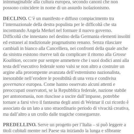
inimmaginabile alla cultura europea, secondo canoni che non
possono coincidere in nome di un assurdo isolazionismo.
DECLINO.
C’è un manifesto e diffuso compiacimento tra
l’interna­zionale della destra populista per le difficoltà che sta
incontrando Angela Merkel nel formare il nuovo governo.
Difficoltà che innestano nel destino della Germania elementi insoliti
ed estranei al tradizionale pragmatismo renano. Senza rilasciare
cambiali in bianco alla Cancelliera, nei confronti della quale anche
da sinistra esistono riserve tali da complicare il ritorno alla
Grosse
Koalition
, occorre pur sempre ammettere che i suoi dodici anni alla
testa dell’esecutivo federale sono valsi se non altro a costruire un
argine alla prorompente avanzata dell’estremismo nazionalista,
inesorabile nell’erodere le possibilità di una vera e condivisa
governance
europea. Come hanno osservato alcuni attenti e
preoccupati osservatori, se la Repubblica federale, nazione stabile
per antonomasia, non riuscisse a uscire dall’impasse, potrebbe
tornare a farsi vivo il fantasma degli anni di Weimar il cui ricordo è
associato da un lato a uno straordinario periodo di vivacità creativa,
ma dall’altro a un crollo dalle tragiche conseguenze.
PREDELLINO.
Serve un progetto per l’Italia – si può leggere a
titoli cubitali mentre nel Paese sta iniziando la lunga e sfibrante