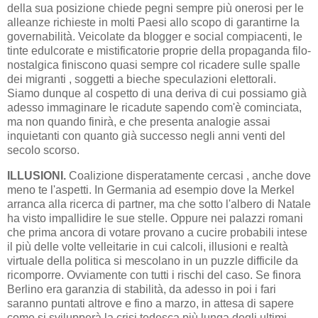
della sua posizione chiede pegni sempre più onerosi per le
alleanze richieste in molti Paesi allo scopo di garantirne la
governabilità. Veicolate da blogger e social compiacenti, le
tinte edulcorate e mistificatorie proprie della propaganda filo-
nostalgica finiscono quasi sempre col ricadere sulle spalle
dei migranti , soggetti a bieche speculazioni elettorali.
Siamo dunque al cospetto di una deriva di cui possiamo già
adesso immaginare le ricadute sapendo com'è cominciata,
ma non quando finirà, e che presenta analogie assai
inquietanti con quanto già successo negli anni venti del
secolo scorso.
ILLUSIONI.
Coalizione disperatamente cercasi , anche dove
meno te l'aspetti. In Germania ad esempio dove la Merkel
arranca alla ricerca di partner, ma che sotto l'albero di Natale
ha visto impallidire le sue stelle. Oppure nei palazzi romani
che prima ancora di votare provano a cucire probabili intese
il più delle volte velleitarie in cui calcoli, illusioni e realtà
virtuale della politica si mescolano in un puzzle difficile da
ricomporre. Ovviamente con tutti i rischi del caso. Se finora
Berlino era garanzia di stabilità, da adesso in poi i fari
saranno puntati altrove e fino a marzo, in attesa di sapere
come si svilupperà la crisi tedesca più lunga degli ultimi