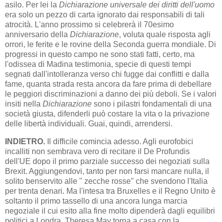
asilo. Per lei la
Dichiarazione universale dei diritti del­­l'uomo
era solo un pezzo di carta ignorato dai responsabili di tali
atro­­cità. L'anno prossimo si celebrerà il 70esimo
anniversario della
Di­chia­razione
, voluta quale risposta agli
orrori, le ferite e le rovine della Se­conda guerra mondiale. Di
progressi in questo campo ne sono stati fatti, certo, ma
l'odissea di Madina testimonia, specie di questi tempi
segnati dall'intolleranza verso chi fugge dai conflitti e dalla
fame, quan­­ta strada resta ancora da fare prima di debellare
le peggiori di­scri­mi­nazioni a danno dei più deboli. Se i valori
insiti nella
Dichiarazione
sono i pilastri fondamentali di una
società giusta, difenderli può costare la vita o la privazione
delle libertà individuali. Guai, quindi, arrender­si.
INDIETRO.
Il difficile comincia adesso. Agli eurofobici
incalliti non sembrava vero di recitare il De Profundis
dell'UE dopo il primo parziale successo dei negoziati sulla
Brexit. Aggiungendovi, tanto per non farsi mancare nulla, il
solito benservito alle " zecche rosse" che svendono l'Italia
per trenta denari. Ma l'intesa tra Bruxelles e il Regno Unito è
soltanto il primo tassello di una ancora lunga marcia
negoziale il cui esito alla fine molto dipenderà dagli equilibri
politici a Londra. Theresa May torna a casa con la