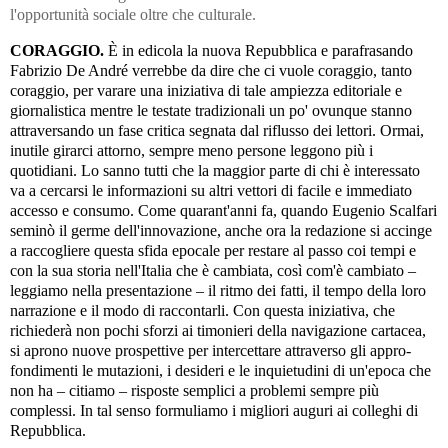
l'opportunità sociale oltre che culturale.
CORAGGIO.
È in edicola la nuova Repubblica e parafrasando
Fabri­zio De André verrebbe da dire che ci vuole coraggio, tanto
coraggio, per varare una iniziativa di tale ampiezza editoriale e
giornalistica men­tre le testate tradizionali un po' ovunque stanno
attraversando un fase critica segnata dal riflusso dei lettori. Ormai,
inutile girarci attor­no, sempre meno persone leggono più i
quotidiani. Lo sanno tutti che la maggior parte di chi è interessato
va a cercarsi le informazioni su altri vettori di facile e immediato
accesso e consumo. Come quaran­t'an­ni fa, quando Eugenio Scalfari
seminò il germe dell'innovazione, anche ora la redazione si accinge
a raccogliere questa sfida epocale per restare al passo coi tempi e
con la sua storia nell'Italia che è cambiata, così com'è cambiato –
leggiamo nella presentazione – il ritmo dei fatti, il tempo della loro
narrazione e il modo di raccontarli. Con questa ini­zia­tiva, che
richiederà non pochi sforzi ai timonieri della navigazio­ne car­tacea,
si aprono nuove prospettive per intercettare attraverso gli ap­pro­
fondimenti le mutazioni, i desideri e le inquietudini di un'epoca che
non ha – citiamo – risposte semplici a problemi sempre più
complessi. In tal senso formuliamo i migliori auguri ai colleghi di
Repubblica.