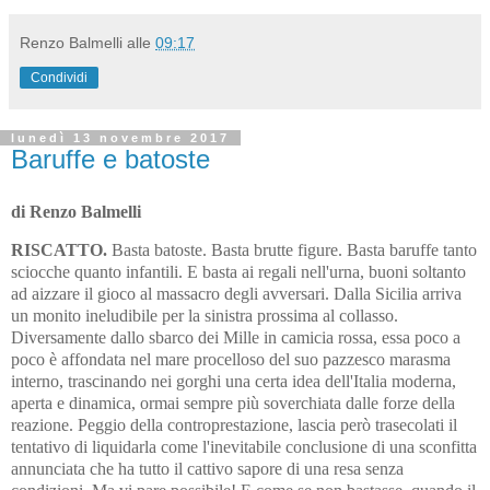
Renzo Balmelli
alle
09:17
Condividi
lunedì 13 novembre 2017
Baruffe e batoste
di Renzo Balmelli
RISCATTO.
Basta batoste. Basta brutte figure. Basta baruffe tanto
sciocche quanto infantili. E basta ai regali nell'urna, buoni soltanto
ad aizzare il gioco al massacro degli avversari. Dalla Sicilia arriva
un monito ineludibile per la sinistra prossima al collasso.
Diversamente dallo sbarco dei Mille in camicia rossa, essa poco a
poco è affondata nel mare procelloso del suo pazzesco marasma
interno, trascinando nei gorghi una certa idea dell'Italia moderna,
aperta e dinamica, ormai sempre più soverchiata dalle forze della
reazione. Peggio della controprestazione, lascia però trasecolati il
tentativo di liquidarla come l'inevitabile conclusione di una sconfitta
annunciata che ha tutto il cattivo sapore di una resa senza