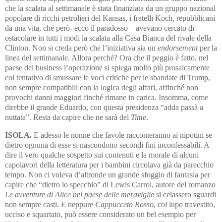
che la scalata al settimanale è stata finanziata da un gruppo nazional
popolare di ricchi petrolieri del Kansas, i fratelli Koch, repubblicani
da una vita, che però- ecco il paradosso – avevano cercato di
ostacolare in tutti i modi la scalata alla Casa Bianca del rivale della
Clinton. Non si creda però che l’iniziativa sia un
endorsement
per la
linea del settimanale. Allora perché? Ora che il peggio è fatto, nel
paese del business l’operazione si spiega molto più prosaicamente
col tentativo di smussare le voci critiche per le sbandate di Trump,
non sempre compatibili con la logica degli affari, affinché non
provochi danni maggiori finché rimane in carica. Insomma, come
direbbe il grande Eduardo, con questa presidenza “adda passà a
nuttata”. Resta da capire che ne sarà del
Time
.
ISOLA.
E adesso le nonne che favole racconteranno ai nipotini se
dietro ognuna di esse si nascondono secondi fini inconfessabili. A
dire il vero qualche sospetto sui contenuti e la morale di alcuni
capolavori della letteratura per i bambini circolava già da parecchio
tempo. Non ci voleva d’altronde un grande sfoggio di fantasia per
capire che “dietro lo specchio” di Lewis Carrol, autore del romanzo
Le avventure di Alice nel paese delle meraviglie
si celassero sguardi
non sempre casti. E neppure
Cappucceto Rosso
, col lupo travestito,
ucciso e squartato, può essere considerato un bel esempio per