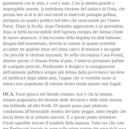
pun­tamenti con le urne, e così è stato. Con la sinistra grande e
inspie­ga­bile assente, la turbolenta elezione del sindaco di Ostia, che
premia ben al di la dei suoi meriti la mutevole pattuglia grillina,
prefigura un quadro politico tutt'altro che rassicurante per l'intero
Paese. Dopo la Sicilia, dopo l'inaudita aggressione a un giornalista,
dopo la beffa inconcepibile dell'Agenzia europea dei farmaci fonte
di nuove ama­rez­ze, il microcosmo della inquieta località balneare,
drogata dal­l'as­sen­teismo, diventa la visione di quanto potrebbe
accadere tra qualche mese nel clima carico di tensioni e incognite
che precede le elezioni nazionali. Se nella circostanza Casa Pound,
almeno questo, è rimasta ferma al palo, è tuttavia prematuro parlare
di scampato pericolo. Perdurando il disagio e la rassegnazione
dell'opinione pubblica sempre più delusa dalla
governance
incolore
ed inefficace degli ultimi anni, l'argine che si vorrebbe porre al
minaccioso populismo di estrema destra risulta quanto mai fragile.
OCA.
Fuori giuoco nel litorale romano, non è che la sinistra,
sempre prigioniera del demone delle divisioni e delle faide interne,
stia brillando ad altri livelli. Di questo passo pare piuttosto
condannata all'inesorabile destino del tanto peggio, tanto meglio che
lascia dietro di sé soltanto macerie. E a questo punto nemmeno
Freud saprebbe trovare il bandolo della matassa. Tutto oro che cola
per Berlusconi tornato in auge sulle prime pagine dei rotocalchi rosa