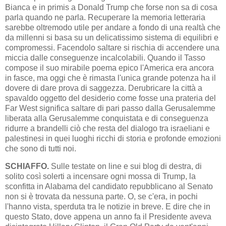
Bianca e in primis a Donald Trump che forse non sa di cosa
parla quando ne parla. Recuperare la me­moria letteraria
sarebbe oltremodo utile per andare a fondo di una re­altà che
da millenni si basa su un delicatissimo sistema di equilibri e
compromessi. Facendolo saltare si rischia di accendere una
miccia dal­le conseguenze incalcolabili. Quando il Tasso
compose il suo mirabile poe­ma epico l'America era ancora
in fasce, ma oggi che è rimasta l'uni­ca grande potenza ha il
dovere di dare prova di saggezza. De­ru­bri­care la città a
spavaldo oggetto del desiderio come fosse una prateria del
Far West significa saltare di pari passo dalla Gerusalemme
liberata alla Gerusalemme conquistata e di conseguenza
ridurre a brandelli ciò che resta del dialogo tra israeliani e
palestinesi in quei luoghi ricchi di storia e profonde emozioni
che sono di tutti noi.
SCHIAFFO.
Sulle testate on line e sui blog di destra, di
solito così so­lerti a incensare ogni mossa di Trump, la
sconfitta in Alabama del can­didato repubblicano al Senato
non si è trovata da nessuna parte. O, se c'era, in pochi
l'hanno vista, sperduta tra le notizie in breve. E dire che in
questo Stato, dove appena un anno fa il Presidente aveva