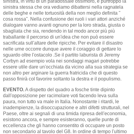
sinistra, in virtù di un paradossale ossimoro, è purtroppo la
sinistra stessa che ora vediamo dibattersi nella ragnatela
delle beghe e nelle tortuosità della non meglio definita "
cosa rossa". Nella confusione dei ruoli i vari attori anziché
dialogare vanno avanti ognuno per la loro strada, giusta o
sbagliata che sia, rendendo in tal modo ancor più più
traballante il percorso di un'idea che non può essere
sacrificata sull'altare delle ripicche. Per evitare il disastro
nelle urne occorre dunque avere il coraggio di gettare lo
sguardo oltre l'ostacolo .Se il partito laburista di Jeremy
Corbyn ad esempio vola nei sondaggi magari potrebbe
essere utile dare un'occhiata da vicino alla sua strategia se
non altro per arginare la guerra fratricida che di questo
passo finirà col favorire soltanto la destra e il populismo.
EVENTO.
A dispetto del quadro a fosche tinte dipinto
dall'opposizione per racimolare voti facendo leva sulla
paura, non tutto va male in Italia. Nonostante i ritardi, le
inadempienze, la disoccupazione e altri difetti strutturali, nel
Paese, oltre ai segnali di una timida ripresa dell'economia,
esistono ancora, e sempre esisteranno, quelle punte di
eccellenza che gli hanno consentito di occupare un posto
non secondario al tavolo del G8. In ordine di tempo l'ultimo