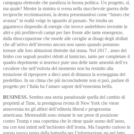
campagna elettorale che paralizza la buona politica. Un progetto, sì,
ma quale? Mentre la sinistra si svena nella stucchevole guerra delle
reciproche re­criminazioni, la destra presentandosi come “futuro che
avanza” in real­tà volge lo sguardo al passato. Ne risulta un
gigantesco dispendio di energie che invece andrebbero investite in
altri e più profittevoli campi per fare fronte alle tante emergenze,
dalla disoccupazione che morde alle caviglie ai disagi degli sfollati
che all’arrivo dell’inverno ancora non sanno quando potranno
tornare alle loro abitazioni distrutte dal si­sma. Nel 2017 , anno del
limbo con segnali positivi ridotti al lumi­ci­no, tanto per completare il
quadro deprimente si inserisce pure una delle tan­te amenità dell’ex
cavaliere che nell’euforia del momento non ha re­si­stito alla
tentazione di riproporre a dieci anni di distanza la sce­neggiata del
predellino. In un clima che più inconcludente non si può, parlare di
progetto per l’Italia ha l’amaro sapore dell’ennesima beffa.
BUSINESS.
Sembra una storia paradossale quella del cambio di
pro­prietà al Time, la prestigiosa rivista di New York che viene
annoverata tra gli alfieri dell’editoria liberal e progressista
americana. Memorabili sono rimaste le sue prese di posizione
contro Trump e una copertina che lo ritrae quale uomo dell’anno,
ma con toni intinti nell’inchiostro dell’ironia. Ma l'aspetto curioso in
questa nuova tappa della battaglia per l’informazione sta nel fatto