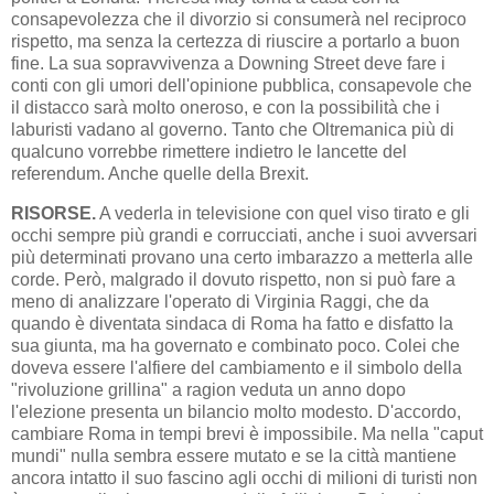
consapevolezza che il divorzio si consumerà nel reciproco
rispetto, ma senza la certezza di riuscire a portarlo a buon
fine. La sua sopravvivenza a Downing Street deve fare i
conti con gli umori dell'opinione pubblica, consapevole che
il distacco sarà molto oneroso, e con la possibilità che i
laburisti vadano al governo. Tanto che Oltremanica più di
qualcuno vorrebbe rimettere indietro le lancette del
referendum. Anche quelle della Brexit.
RISORSE.
A vederla in televisione con quel viso tirato e gli
occhi sempre più grandi e corrucciati, anche i suoi avversari
più determinati provano una certo imbarazzo a metterla alle
corde. Però, malgrado il dovuto rispetto, non si può fare a
meno di analizzare l'operato di Virginia Raggi, che da
quando è diventata sindaca di Roma ha fatto e disfatto la
sua giunta, ma ha governato e combinato poco. Colei che
doveva essere l'alfiere del cambiamento e il simbolo della
"rivoluzione grillina" a ragion veduta un anno dopo
l'elezione presenta un bilancio molto modesto. D'accordo,
cambiare Roma in tempi brevi è impossibile. Ma nella "caput
mundi" nulla sembra essere mutato e se la città mantiene
ancora intatto il suo fascino agli occhi di milioni di turisti non