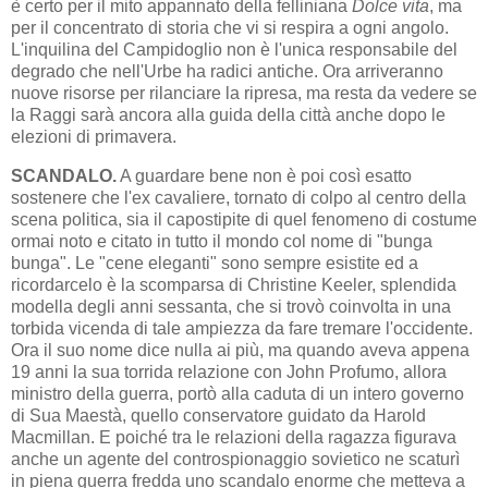
è certo per il mito appannato della felliniana
Dolce vita
, ma
per il concentrato di storia che vi si respira a ogni angolo.
L'inquilina del Campidoglio non è l'unica responsabile del
degrado che nell'Urbe ha radici antiche. Ora arriveranno
nuove risorse per rilanciare la ripresa, ma resta da vedere se
la Raggi sarà ancora alla guida della città anche dopo le
elezioni di primavera.
SCANDALO.
A guardare bene non è poi così esatto
sostenere che l'ex cavaliere, tornato di colpo al centro della
scena politica, sia il capostipite di quel fenomeno di costume
ormai noto e citato in tutto il mondo col nome di "bunga
bunga". Le "cene eleganti" sono sempre esistite ed a
ricordarcelo è la scomparsa di Christine Keeler, splendida
modella degli anni sessanta, che si trovò coinvolta in una
torbida vicenda di tale ampiezza da fare tremare l'occidente.
Ora il suo nome dice nulla ai più, ma quando aveva appena
19 anni la sua torrida relazione con John Profumo, allora
ministro della guerra, portò alla caduta di un intero governo
di Sua Maestà, quello conservatore guidato da Harold
Macmillan. E poiché tra le relazioni della ragazza figurava
anche un agente del controspionaggio sovietico ne scaturì
in piena guerra fredda uno scandalo enorme che metteva a