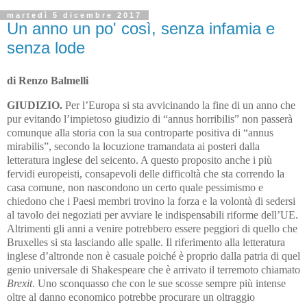
martedì 5 dicembre 2017
Un anno un po' così, senza infamia e
senza lode
di Renzo Balmelli
GIUDIZIO.
Per l’Europa si sta avvicinando la fine di un anno che
pur evitando l’impietoso giudizio di “annus horribilis” non passerà
comunque alla storia con la sua controparte positiva di “annus
mirabilis”, secondo la locuzione tramandata ai posteri dalla
letteratura inglese del seicento. A questo proposito anche i più
fervidi europeisti, consapevoli delle difficoltà che sta correndo la
casa comune, non nascondono un certo quale pessimismo e
chiedono che i Paesi membri trovino la forza e la volontà di sedersi
al tavolo dei negoziati per avviare le indispensabili riforme dell’UE.
Altrimenti gli anni a venire potrebbero essere peggiori di quello che
Bruxelles si sta lasciando alle spalle. Il riferimento alla letteratura
inglese d’altronde non è casuale poiché è proprio dalla patria di quel
genio universale di Shakespeare che è arrivato il terremoto chiamato
Brexit
. Uno sconquasso che con le sue scosse sempre più intense
oltre al danno economico potrebbe procurare un oltraggio