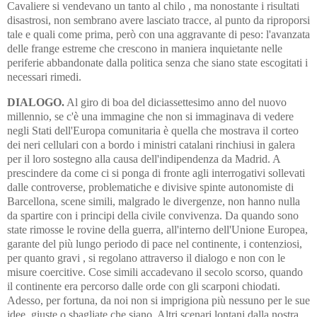
Cavaliere si vendevano un tanto al chilo , ma nonostante i risultati
disastrosi, non sembrano avere lasciato tracce, al punto da riproporsi
tale e quali come prima, però con una aggravante di peso: l'avanzata
delle frange estreme che crescono in maniera inquietante nelle
periferie abbandonate dalla politica senza che siano state escogitati i
necessari rimedi.
DIALOGO.
Al giro di boa del diciassettesimo anno del nuovo
millennio, se c'è una immagine che non si immaginava di vedere
negli Stati dell'Europa comunitaria è quella che mostrava il corteo
dei neri cellulari con a bordo i ministri catalani rinchiusi in galera
per il loro sostegno alla causa dell'indipendenza da Madrid. A
prescindere da come ci si ponga di fronte agli interrogativi sollevati
dalle controverse, problematiche e divisive spinte autonomiste di
Barcellona, scene simili, malgrado le divergenze, non hanno nulla
da spartire con i principi della civile convivenza. Da quando sono
state rimosse le rovine della guerra, all'interno dell'Unione Europea,
garante del più lungo periodo di pace nel continente, i contenziosi,
per quanto gravi , si regolano attraverso il dialogo e non con le
misure coercitive. Cose simili accadevano il secolo scorso, quando
il continente era percorso dalle orde con gli scarponi chiodati.
Adesso, per fortuna, da noi non si imprigiona più nessuno per le sue
idee, giuste o sbagliate che siano. Altri scenari lontani dalla nostra