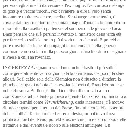
per via degli alimenti da versare all'ex moglie. Nel curioso mélange
di gossip e vecchi trucchi, l'ex cavaliere, a dire il vero senza
incontrare molte resistenze, medita, Strasburgo permettendo, di
cavare dal logoro cilindro le scontate magie d'antan, che potrebbero
riportarlo alla casella di partenza del suo personale gioco dell'oca.
Basti pensare che si è persino inventato il ministero della terza età
per fare colpo sull'elet­to­rato più disorientato che mai. E potrebbe
pure riuscirci assieme ai compagni di merenda se nella generale
confusione non si farà nulla per scongiurar il rischio di riconsegnare
il Paese a chi l'ha rovinato.
INCERTEZZA.
Quando vacillano anche i bastioni più solidi
come generalmente veniva giudicata la Germania, c'è poco da stare
allegri. Se il caldo sole della Giamaica non è riuscito a diradare la
plumbea cappa di nebbia che avvolge la porta di Brandeburgo e se
nel cielo sopra Berlino, fallito il tentativo di dare vita a una
coalizione caraibica tanto pittoresca quanto fantasiosa, cominciano a
circolare termini come
Verunsicherung
, ossia incertezza, c'è motivo
di preoccuparsi per la tenuta del Paese, fin qui incrollabile assertore
della stabilità. Tanto più che l'estrema destra, ormai terza forza
politica a nord del Reno, potrebbe uscire vincitrice dal collasso delle
trattative e dall'eventuale ricorso alle elezioni anticipate. Un