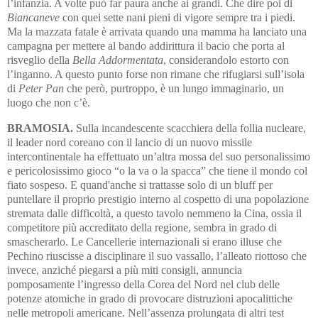
l’infanzia. A volte può far paura anche ai grandi. Che dire poi di
Biancaneve
con quei sette nani pieni di vigore sempre tra i piedi.
Ma la mazzata fatale è arrivata quando una mamma ha lanciato una
campagna per mettere al bando addirittura il bacio che porta al
risveglio della
Bella Addormentata
, considerandolo estorto con
l’inganno. A questo punto forse non rimane che rifugiarsi sull’isola
di
Peter Pan
che però, purtroppo, è un lungo immaginario, un
luogo che non c’è.
BRAMOSIA.
Sulla incandescente scacchiera della follia nucleare,
il leader nord coreano con il lancio di un nuovo missile
intercontinentale ha effettuato un’altra mossa del suo personalissimo
e pericolosissimo gioco “o la va o la spacca” che tiene il mondo col
fiato sospeso. E quand'anche si trattasse solo di un bluff per
puntellare il proprio prestigio interno al cospetto di una popolazione
stremata dalle difficoltà, a questo tavolo nemmeno la Cina, ossia il
competitore più accreditato della regione, sembra in grado di
smascherarlo. Le Cancellerie internazionali si erano illuse che
Pechino riuscisse a disciplinare il suo vassallo, l’alleato riottoso che
invece, anziché piegarsi a più miti consigli, annuncia
pomposamente l’ingresso della Corea del Nord nel club delle
potenze atomiche in grado di provocare distruzioni apocalittiche
nelle metropoli americane. Nell’assenza prolungata di altri test