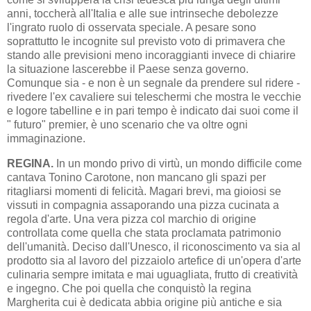
anni, toccherà all'Italia e alle sue intrinseche debolezze
l'ingrato ruolo di osservata speciale. A pesare sono
soprattutto le incognite sul previsto voto di primavera che
stando alle previsioni meno incoraggianti invece di chiarire
la situazione lascerebbe il Paese senza governo.
Comunque sia - e non è un segnale da prendere sul ridere -
rivedere l'ex cavaliere sui teleschermi che mostra le vecchie
e logore tabelline e in pari tempo è indicato dai suoi come il
" futuro" premier, è uno scenario che va oltre ogni
immaginazione.
REGINA.
In un mondo privo di virtù, un mondo difficile come
cantava Tonino Carotone, non mancano gli spazi per
ritagliarsi momenti di felicità. Magari brevi, ma gioiosi se
vissuti in compagnia assaporando una pizza cucinata a
regola d'arte. Una vera pizza col marchio di origine
controllata come quella che stata proclamata patrimonio
dell'umanità. Deciso dall'Unesco, il riconoscimento va sia al
prodotto sia al lavoro del pizzaiolo artefice di un'opera d'arte
culinaria sempre imitata e mai uguagliata, frutto di creatività
e ingegno. Che poi quella che conquistò la regina
Margherita cui è dedicata abbia origine più antiche e sia