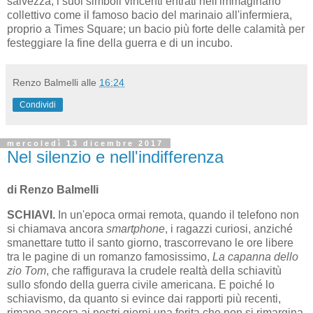
salvezza, i suoi simboli vincenti entrati nell'immaginario
collettivo come il famoso bacio del marinaio all'infermiera,
proprio a Times Square; un bacio più forte delle calamità per
festeggiare la fine della guerra e di un incubo.
Renzo Balmelli
alle
16:24
Condividi
mercoledì 13 dicembre 2017
Nel silenzio e nell'indifferenza
di Renzo Balmelli
SCHIAVI.
In un'epoca ormai remota, quando il telefono non
si chiamava ancora
smartphone
, i ragazzi curiosi, anziché
smanettare tutto il santo giorno, trascorrevano le ore libere
tra le pagine di un romanzo famosissimo,
La capanna dello
zio Tom
, che raffigurava la crudele realtà della schiavitù
sullo sfondo della guerra civile americana. E poiché lo
schiavismo, da quanto si evince dai rapporti più recenti,
rimane ancora ai nostri giorni una ferita che non si rimargina,