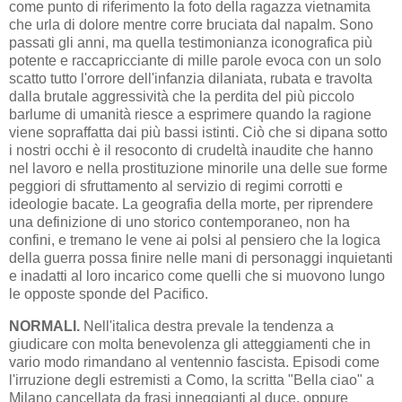
come punto di riferimento la foto della ragazza vietnamita
che urla di dolore mentre corre bruciata dal napalm. Sono
passati gli anni, ma quella testimonianza iconografica più
potente e raccapricciante di mille parole evoca con un solo
scatto tutto l'orrore dell'infanzia dilaniata, rubata e travolta
dalla brutale aggressività che la perdita del più piccolo
barlume di umanità riesce a esprimere quando la ragione
viene sopraffatta dai più bassi istinti. Ciò che si dipana sotto
i nostri occhi è il resoconto di crudeltà inaudite che hanno
nel lavoro e nella prostituzione minorile una delle sue forme
peggiori di sfruttamento al servizio di regimi corrotti e
ideologie bacate. La geografia della morte, per riprendere
una definizione di uno storico contemporaneo, non ha
confini, e tremano le vene ai polsi al pensiero che la logica
della guerra possa finire nelle mani di personaggi inquietanti
e inadatti al loro incarico come quelli che si muovono lungo
le opposte sponde del Pacifico.
NORMALI.
Nell'italica destra prevale la tendenza a
giudicare con molta benevolenza gli atteggiamenti che in
vario modo rimandano al ventennio fascista. Episodi come
l'irruzione degli estremisti a Como, la scritta "Bella ciao" a
Milano cancellata da frasi inneggianti al duce, oppure