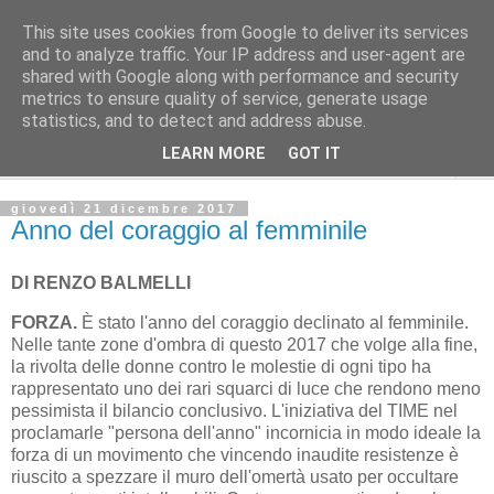
This site uses cookies from Google to deliver its services
L'Avvenire dei lavoratori
and to analyze traffic. Your IP address and user-agent are
shared with Google along with performance and security
metrics to ensure quality of service, generate usage
SPIGOLATURE
statistics, and to detect and address abuse.
LEARN MORE
GOT IT
▼
giovedì 21 dicembre 2017
Anno del coraggio al femminile
DI RENZO BALMELLI
FORZA.
È stato l'anno del coraggio declinato al femminile.
Nelle tante zone d'ombra di questo 2017 che volge alla fine,
la rivolta delle donne contro le molestie di ogni tipo ha
rappresentato uno dei rari squarci di luce che rendono meno
pessimista il bilancio conclusivo. L'iniziativa del TIME nel
proclamarle "persona dell'anno" incornicia in modo ideale la
forza di un movimento che vincendo inaudite resistenze è
riuscito a spezzare il muro dell'omertà usato per occultare