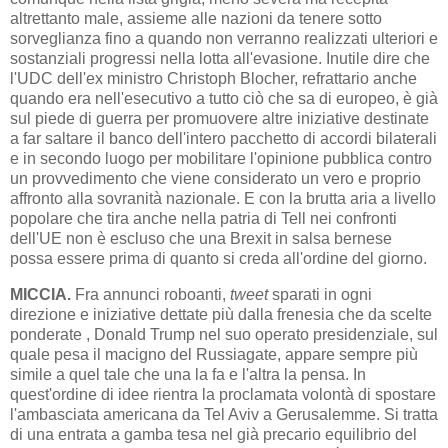
altrettanto male, assieme alle nazioni da tenere sotto
sorveglianza fino a quando non verranno realizzati ulteriori e
sostanziali progressi nella lotta all'evasione. Inutile dire che
l'UDC dell'ex ministro Christoph Blocher, refrattario anche
quando era nell'esecutivo a tutto ciò che sa di europeo, è già
sul piede di guerra per promuovere altre iniziative destinate
a far saltare il banco dell'intero pacchetto di accordi bilaterali
e in secondo luogo per mobilitare l'opinione pubblica contro
un provvedimento che viene considerato un vero e proprio
affronto alla sovranità nazionale. E con la brutta aria a livello
popolare che tira anche nella patria di Tell nei confronti
dell'UE non è escluso che una Brexit in salsa bernese
possa essere prima di quanto si creda all'ordine del giorno.
MICCIA.
Fra annunci roboanti,
tweet
sparati in ogni
direzione e iniziative dettate più dalla frenesia che da scelte
ponderate , Donald Trump nel suo operato presidenziale, sul
quale pesa il macigno del Russiagate, appare sempre più
simile a quel tale che una la fa e l'altra la pensa. In
quest'ordine di idee rientra la proclamata volontà di spostare
l'ambasciata americana da Tel Aviv a Gerusalemme. Si tratta
di una entrata a gamba tesa nel già precario equilibrio del