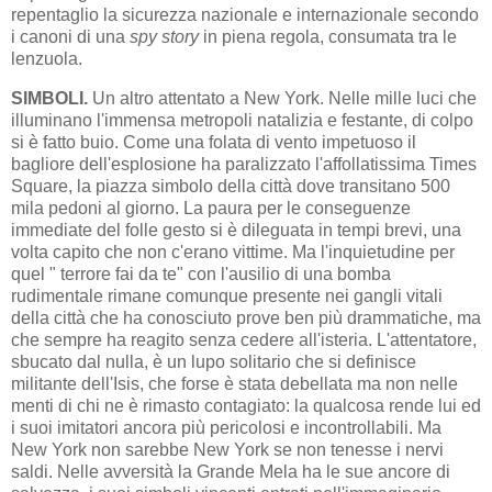
repentaglio la sicurezza nazionale e internazionale secondo
i canoni di una
spy story
in piena regola, consumata tra le
lenzuola.
SIMBOLI.
Un altro attentato a New York. Nelle mille luci che
illuminano l'immensa metropoli natalizia e festante, di colpo
si è fatto buio. Come una folata di vento impetuoso il
bagliore dell'esplosione ha paralizzato l'affollatissima Times
Square, la piazza simbolo della città dove transitano 500
mila pedoni al giorno. La paura per le conseguenze
immediate del folle gesto si è dileguata in tempi brevi, una
volta capito che non c'erano vittime. Ma l'inquietudine per
quel " terrore fai da te" con l'ausilio di una bomba
rudimentale rimane comunque presente nei gangli vitali
della città che ha conosciuto prove ben più drammatiche, ma
che sempre ha reagito senza cedere all'isteria. L'attentatore,
sbucato dal nulla, è un lupo solitario che si definisce
militante dell'Isis, che forse è stata debellata ma non nelle
menti di chi ne è rimasto contagiato: la qualcosa rende lui ed
i suoi imitatori ancora più pericolosi e incontrollabili. Ma
New York non sarebbe New York se non tenesse i nervi
saldi. Nelle avversità la Grande Mela ha le sue ancore di