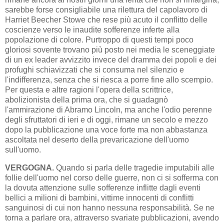
sarebbe forse consigliabile una rilettura del capolavoro di
Harriet Beecher Stowe che rese più acuto il conflitto delle
coscienze verso le inaudite sofferenze inferte alla
popolazione di colore. Purtroppo di questi tempi poco
gloriosi sovente trovano più posto nei media le sceneggiate
di un ex leader avvizzito invece del dramma dei popoli e dei
profughi schiavizzati che si consuma nel silenzio e
l'indifferenza, senza che si riesca a porre fine allo scempio.
Per questa e altre ragioni l'opera della scrittrice,
abolizionista della prima ora, che si guadagnò
l'ammirazione di Abramo Lincoln, ma anche l'odio perenne
degli sfruttatori di ieri e di oggi, rimane un secolo e mezzo
dopo la pubblicazione una voce forte ma non abbastanza
ascoltata nel deserto della prevaricazione dell'uomo
sull'uomo.
VERGOGNA.
Quando si parla delle tragedie imputabili alle
follie dell'uomo nel corso delle guerre, non ci si sofferma con
la dovuta attenzione sulle sofferenze inflitte dagli eventi
bellici a milioni di bambini, vittime innocenti di conflitti
sanguinosi di cui non hanno nessuna responsabilità. Se ne
torna a parlare ora, attraverso svariate pubblicazioni, avendo