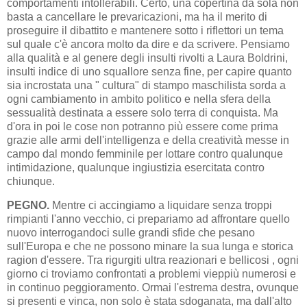
comportamenti intollerabili. Certo, una copertina da sola non
basta a cancellare le prevaricazioni, ma ha il merito di
proseguire il dibattito e mantenere sotto i riflettori un tema
sul quale c'è ancora molto da dire e da scrivere. Pensiamo
alla qualità e al genere degli insulti rivolti a Laura Boldrini,
insulti indice di uno squallore senza fine, per capire quanto
sia incrostata una " cultura" di stampo maschilista sorda a
ogni cambiamento in ambito politico e nella sfera della
sessualità destinata a essere solo terra di conquista. Ma
d'ora in poi le cose non potranno più essere come prima
grazie alle armi dell'intelligenza e della creatività messe in
campo dal mondo femminile per lottare contro qualunque
intimidazione, qualunque ingiustizia esercitata contro
chiunque.
PEGNO.
Mentre ci accingiamo a liquidare senza troppi
rimpianti l'anno vecchio, ci prepariamo ad affrontare quello
nuovo interrogandoci sulle grandi sfide che pesano
sull'Europa e che ne possono minare la sua lunga e storica
ragion d'essere. Tra rigurgiti ultra reazionari e bellicosi , ogni
giorno ci troviamo confrontati a problemi vieppiù numerosi e
in continuo peggioramento. Ormai l'estrema destra, ovunque
si presenti e vinca, non solo è stata sdoganata, ma dall'alto