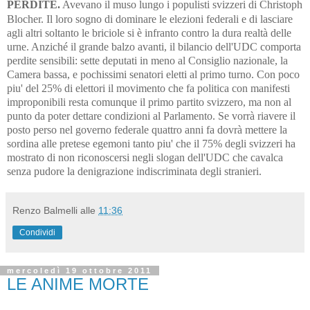
PERDITE.
Avevano il muso lungo i populisti svizzeri di Christoph
Blocher. Il loro sogno di dominare le elezioni federali e di lasciare
agli altri soltanto le briciole si è infranto contro la dura realtà delle
urne. Anziché il grande balzo avanti, il bilancio dell'UDC comporta
perdite sensibili: sette deputati in meno al Consiglio nazionale, la
Camera bassa, e pochissimi senatori eletti al primo turno. Con poco
piu' del 25% di elettori il movimento che fa politica con manifesti
improponibili resta comunque il primo partito svizzero, ma non al
punto da poter dettare condizioni al Parlamento. Se vorrà riavere il
posto perso nel governo federale quattro anni fa dovrà mettere la
sordina alle pretese egemoni tanto piu' che il 75% degli svizzeri ha
mostrato di non riconoscersi negli slogan dell'UDC che cavalca
senza pudore la denigrazione indiscriminata degli stranieri.
Renzo Balmelli
alle
11:36
Condividi
mercoledì 19 ottobre 2011
LE ANIME MORTE