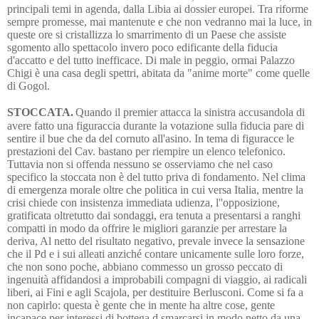
principali temi in agenda, dalla Libia ai dossier europei. Tra riforme
sempre promesse, mai mantenute e che non vedranno mai la luce, in
queste ore si cristallizza lo smarrimento di un Paese che assiste
sgomento allo spettacolo invero poco edificante della fiducia
d'accatto e del tutto inefficace. Di male in peggio, ormai Palazzo
Chigi è una casa degli spettri, abitata da "anime morte" come quelle
di Gogol.
STOCCATA.
Quando il premier attacca la sinistra accusandola di
avere fatto una figuraccia durante la votazione sulla fiducia pare di
sentire il bue che da del cornuto all'asino. In tema di figuracce le
prestazioni del Cav. bastano per riempire un elenco telefonico.
Tuttavia non si offenda nessuno se osserviamo che nel caso
specifico la stoccata non è del tutto priva di fondamento. Nel clima
di emergenza morale oltre che politica in cui versa Italia, mentre la
crisi chiede con insistenza immediata udienza, l''opposizione,
gratificata oltretutto dai sondaggi, era tenuta a presentarsi a ranghi
compatti in modo da offrire le migliori garanzie per arrestare la
deriva, Al netto del risultato negativo, prevale invece la sensazione
che il Pd e i sui alleati anziché contare unicamente sulle loro forze,
che non sono poche, abbiano commesso un grosso peccato di
ingenuità affidandosi a improbabili compagni di viaggio, ai radicali
liberi, ai Fini e agli Scajola, per destituire Berlusconi. Come si fa a
non capirlo: questa è gente che in mente ha altre cose, gente
incapace per interessi di bottega d smarcarsi in modo netto da una