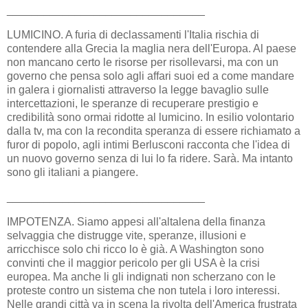
________________________________
LUMICINO. A furia di declassamenti l'Italia rischia di
contendere alla Grecia la maglia nera dell'Europa. Al paese
non mancano certo le risorse per risollevarsi, ma con un
governo che pensa solo agli affari suoi ed a come mandare
in galera i giornalisti attraverso la legge bavaglio sulle
intercettazioni, le speranze di recuperare prestigio e
credibilità sono ormai ridotte al lumicino. In esilio volontario
dalla tv, ma con la recondita speranza di essere richiamato a
furor di popolo, agli intimi Berlusconi racconta che l'idea di
un nuovo governo senza di lui lo fa ridere. Sarà. Ma intanto
sono gli italiani a piangere.
________________________________
IMPOTENZA. Siamo appesi all'altalena della finanza
selvaggia che distrugge vite, speranze, illusioni e
arricchisce solo chi ricco lo è già. A Washington sono
convinti che il maggior pericolo per gli USA è la crisi
europea. Ma anche li gli indignati non scherzano con le
proteste contro un sistema che non tutela i loro interessi.
Nelle grandi città va in scena la rivolta dell'America frustrata