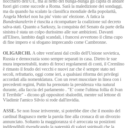
nocchiero dell'UE, ma al netto del bunga-bunga gli capita di andare
fuori giri come succede a Roma. Sarà la maledizione dei sondaggi,
ma da quando ha scalato la classifica mondiale della popolarità,
Angela Merkel non ha piu' vinto un' elezione. A fatica la
Bundeskanzlerin
è riuscita a ricompattare la coalizione sul decreto
salva-stati. Quanto a Sarkozy, la conquista del Senato da parte della
sinistra è stata un colpo durissimo alle sue ambizioni. Davanti
all'Eliseo, lambito dagli scandali, i francesi avvertono il clima cupo
di fine impero e si sfogano imprecando come Cambronne.
OLIGARCHI.
A oltre vent'anni dal crollo dell'Unione sovietica,
Russia e democrazia sono sempre separati in casa. Dietro le sue
mura impenetrabili, teatro di feroci regolamenti di conti, il Cremlino
è rimasto il feudo dei vecchi e nuovi zar che è sempre stato nei
secoli, refrattario, oggi come ieri, a qualsiasi riforma dei privilegi
accordati alla nomenklatura. Con un reset muscolare in linea con i
precedenti regimi, Putin ha prenotato la presidenza vita natural
durante, alla faccia del parlamento . "E' come l'ultima follia di Ivan
il Terribile" - dicono gli oppositori sbalorditi, mentre sul lettone di
Vladimir l'amico Silvio si rode dall'invidia.
ASSE.
Se non fosse irriverente, si potrebbe dire che il monito del
cardinal Bagnasco mette la parola fine alla cronaca di un divorzio
annunciato. Soltanto la maggioranza si è arroccata su posizioni
indifendibili rivendicando la paternità di valori spirituali che la