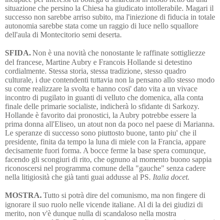
situazione che persino la Chiesa ha giudicato intollerabile. Magari il
successo non sarebbe arriso subito, ma l'iniezione di fiducia in totale
autonomia sarebbe stata come un raggio di luce nello squallore
dell'aula di Montecitorio semi deserta.
SFIDA.
Non è una novità che nonostante le raffinate sottigliezze
del francese, Martine Aubry e Francois Hollande si detestino
cordialmente. Stessa storia, stessa tradizione, stesso quadro
culturale, i due contendenti tuttavia non la pensano allo stesso modo
su come realizzare la svolta e hanno cosi' dato vita a un vivace
incontro di pugilato in guanti di velluto che domenica, alla conta
finale delle primarie socialiste, indicherà lo sfidante di Sarkozy.
Hollande è favorito dai pronostici, la Aubry potrebbe essere la
prima donna all'Eliseo, un atout non da poco nel paese di Marianna.
Le speranze di successo sono piuttosto buone, tanto piu' che il
presidente, finita da tempo la luna di miele con la Francia, appare
decisamente fuori forma. A bocce ferme la base spera comunque,
facendo gli scongiuri di rito, che ognuno al momento buono sappia
riconoscersi nel programma comune della "gauche" senza cadere
nella litigiosità che già tanti guai addusse al PS.
Italia docet.
MOSTRA.
Tutto si potrà dire del comunismo, ma non fingere di
ignorare il suo ruolo nelle vicende italiane. Al di la dei giudizi di
merito, non v'è dunque nulla di scandaloso nella mostra