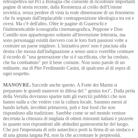
retrospettiva sul Pci a Bologna che consente di ricostruire importanti
pagine di storia recente, dalla Resistenza al crollo dell'Unione
sovietica, senza perdere di vista la reale dimensione di un fenomeno
che fu segnato dall'implacabile contrapposizione ideologica tra est e
ovest. Ma c'è dell'altro. Oltre le pagine di Guareschi e
l'indimenticabile iconografia cinematografica, Peppone e Don
Camillo non appartengono soltanto all'invenzione letteraria, ma
sono personaggi esistiti davvero con le loro forti passioni volte a
costruire un paese migliore. L'iniziativa pero' non è piaciuta alla
destra che mossa dall'indignazione a senso unico vorrebbe cestinare
il ricordo di "una generazione che si è sacrificata, che ha creduto,
che ha combattuto" per il bene comune. Non sono parole di un
militante, ma di Pier Ferdinando Casini, di qualcuno al di sopra di
ogni sospetto.
MANOVRE.
Succede anche questo. A Forte dei Marmi si
preparano le grandi manovre in difesa del " genius loci", Dalla perla
della Versilia dovranno sparire tutti gli esercizi pubblici che non
hanno nulla a che vedere con la cultura locale. Saranno messi al
bando kebab, involtini primavera, pub e fast food che non
rispondono alla tradizione. Sarebbe come se nel mondo venisse
decretata la chiusura di migliaia di ottimi ristoranti italiani e pizzerie
in quanto non rispondenti alle abitudini gastronomiche del luogo.
Che poi l'impennata di zelo autarchico porti la firma di un sindaco e
di una giunta targata Pd, non fa che accentuare le perplessità.