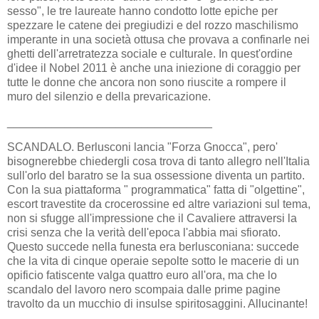
sesso", le tre laureate hanno condotto lotte epiche per
spezzare le catene dei pregiudizi e del rozzo maschilismo
imperante in una società ottusa che provava a confinarle nei
ghetti dell'arretratezza sociale e culturale. In quest'ordine
d'idee il Nobel 2011 è anche una iniezione di coraggio per
tutte le donne che ancora non sono riuscite a rompere il
muro del silenzio e della prevaricazione.
________________________________
SCANDALO. Berlusconi lancia "Forza Gnocca", pero'
bisognerebbe chiedergli cosa trova di tanto allegro nell'Italia
sull'orlo del baratro se la sua ossessione diventa un partito.
Con la sua piattaforma " programmatica" fatta di "olgettine",
escort travestite da crocerossine ed altre variazioni sul tema,
non si sfugge all'impressione che il Cavaliere attraversi la
crisi senza che la verità dell'epoca l'abbia mai sfiorato.
Questo succede nella funesta era berlusconiana: succede
che la vita di cinque operaie sepolte sotto le macerie di un
opificio fatiscente valga quattro euro all'ora, ma che lo
scandalo del lavoro nero scompaia dalle prime pagine
travolto da un mucchio di insulse spiritosaggini. Allucinante!