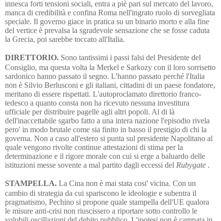
innesca forti tensioni sociali, entra a piè pari sul mercato del lavoro,
manca di credibilità e confina Roma nell'ingrato ruolo di sorvegliata
speciale. Il governo giace in pratica su un binario morto e alla fine
del vertice è prevalsa la sgradevole sensazione che se fosse caduta
la Grecia, poi sarebbe toccato all'Italia.
DIRETTORIO.
Sono tantissimi i passi falsi del Presidente del
Consiglio, ma questa volta la Merkel e Sarkozy con il loro sorrisetto
sardonico hanno passato il segno. L'hanno passato perché l'Italia
non è Silvio Berlusconi e gli italiani, cittadini di un paese fondatore,
meritano di essere rispettati. L'autoproclamato direttorio franco-
tedesco a quanto consta non ha ricevuto nessuna investitura
ufficiale per distribuire pagelle agli altri popoli. Al di là
dell'inaccettabile sgarbo fatto a una intera nazione l'episodio rivela
pero' in modo brutale come sia finito in basso il prestigio di chi la
governa. Non a caso all'estero si punta sul presidente Napolitano al
quale vengono rivolte continue attestazioni di stima per la
determinazione e il rigore morale con cui si erge a baluardo delle
istituzioni messe sovente a mal partito dagli eccessi del
Rubygate
.
STAMPELLA.
La Cina non è mai stata cosi' vicina. Con un
cambio di strategia da cui spariscono le ideologie e subentra il
pragmatismo, Pechino si propone quale stampella dell'UE qualora
le misure anti-crisi non riuscissero a riportare sotto controllo le
volubili oscillazioni del debito pubblico. L'ipotesi non è campata in