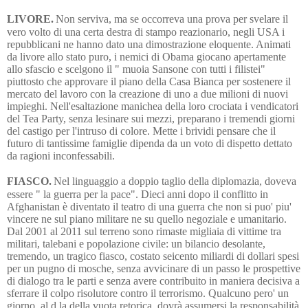
LIVORE.
Non serviva, ma se occorreva una prova per svelare il
vero volto di una certa destra di stampo reazionario, negli USA i
repubblicani ne hanno dato una dimostrazione eloquente. Animati
da livore allo stato puro, i nemici di Obama giocano apertamente
allo sfascio e scelgono il " muoia Sansone con tutti i filistei"
piuttosto che approvare il piano della Casa Bianca per sostenere il
mercato del lavoro con la creazione di uno a due milioni di nuovi
impieghi. Nell'esaltazione manichea della loro crociata i vendicatori
del Tea Party, senza lesinare sui mezzi, preparano i tremendi giorni
del castigo per l'intruso di colore. Mette i brividi pensare che il
futuro di tantissime famiglie dipenda da un voto di dispetto dettato
da ragioni inconfessabili.
FIASCO.
Nel linguaggio a doppio taglio della diplomazia, doveva
essere " la guerra per la pace". Dieci anni dopo il conflitto in
Afghanistan è diventato il teatro di una guerra che non si puo' piu'
vincere ne sul piano militare ne su quello negoziale e umanitario.
Dal 2001 al 2011 sul terreno sono rimaste migliaia di vittime tra
militari, talebani e popolazione civile: un bilancio desolante,
tremendo, un tragico fiasco, costato seicento miliardi di dollari spesi
per un pugno di mosche, senza avvicinare di un passo le prospettive
di dialogo tra le parti e senza avere contribuito in maniera decisiva a
sferrare il colpo risolutore contro il terrorismo. Qualcuno pero' un
giorno, al d la della vuota retorica, dovrà assumersi la responsabilità