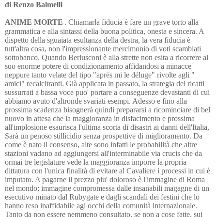
di Renzo Balmelli
ANIME MORTE
. Chiamarla fiducia è fare un grave torto alla
grammatica e alla sintassi della buona politica, onesta e sincera. A
dispetto della sguaiata esultanza della destra, la vera fiducia è
tutt'altra cosa, non l'impressionante mercimonio di voti scambiati
sottobanco. Quando Berlusconi è alla strette non esita a ricorrere al
suo enorme potere di condizionamento affidandosi a minacce
neppure tanto velate del tipo "après mi le déluge" rivolte agli "
amici" recalcitranti. Già applicata in passato, la strategia dei ricatti
sussurrati a bassa voce puo' portare a conseguenze devastanti di cui
abbiamo avuto d'altronde svariati esempi. Adesso e fino alla
prossima scadenza bisognerà quindi prepararsi a ricominciare di bel
nuovo in attesa che la maggioranza in disfacimento e prossima
all'implosione esaurisca l'ultima scorta di disastri ai danni dell'Italia,
Sarà un penoso stillicidio senza prospettive di miglioramento. Da
come è nato il consenso, alte sono infatti le probabilità che altre
stazioni vadano ad aggiungersi all'interminabile via crucis che da
ormai tre legislature vede la maggioranza imporre la propria
dittatura con l'unica finalità di evitare al Cavaliere i processi in cui è
imputato. A pagarne il prezzo piu' doloroso è l'immagine di Roma
nel mondo; immagine compromessa dalle insanabili magagne di un
esecutivo minato dal Rubygate e dagli scandali dei festini che lo
hanno reso inaffidabile agi occhi della comunità internazionale.
Tanto da non essere nemmeno consultato, se non a cose fatte, sui