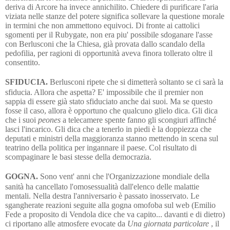
deriva di Arcore ha invece annichilito. Chiedere di purificare l'aria
viziata nelle stanze del potere significa sollevare la questione morale
in termini che non ammettono equivoci. Di fronte ai cattolici
sgomenti per il Rubygate, non era piu' possibile sdoganare l'asse
con Berlusconi che la Chiesa, già provata dallo scandalo della
pedofilia, per ragioni di opportunità aveva finora tollerato oltre il
consentito.
SFIDUCIA.
Berlusconi ripete che si dimetterà soltanto se ci sarà la
sfiducia. Allora che aspetta? E' impossibile che il premier non
sappia di essere già stato sfiduciato anche dai suoi. Ma se questo
fosse il caso, allora è opportuno che qualcuno glielo dica. Gli dica
che i suoi
peones
a telecamere spente fanno gli scongiuri affinché
lasci l'incarico. Gli dica che a tenerlo in piedi è la doppiezza che
deputati e ministri della maggioranza stanno mettendo in scena sul
teatrino della politica per ingannare il paese.
Col risultato di
scompaginare le basi stesse della democrazia.
GOGNA.
Sono vent' anni che l'Organizzazione mondiale della
sanità ha cancellato l'omosessualità dall'elenco delle malattie
mentali. Nella destra l'anniversario è passato inosservato. Le
sgangherate reazioni seguite alla gogna omofoba sul web (Emilio
Fede a proposito di Vendola dice che va capito... davanti e di dietro)
ci riportano alle atmosfere evocate da
Una giornata particolare
, il