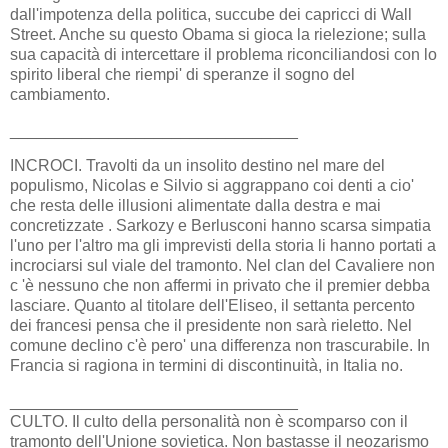
dall'impotenza della politica, succube dei capricci di Wall
Street. Anche su questo Obama si gioca la rielezione; sulla
sua capacità di intercettare il problema riconciliandosi con lo
spirito liberal che riempi' di speranze il sogno del
cambiamento.
________________________________
INCROCI. Travolti da un insolito destino nel mare del
populismo, Nicolas e Silvio si aggrappano coi denti a cio'
che resta delle illusioni alimentate dalla destra e mai
concretizzate . Sarkozy e Berlusconi hanno scarsa simpatia
l'uno per l'altro ma gli imprevisti della storia li hanno portati a
incrociarsi sul viale del tramonto. Nel clan del Cavaliere non
c 'è nessuno che non affermi in privato che il premier debba
lasciare. Quanto al titolare dell'Eliseo, il settanta percento
dei francesi pensa che il presidente non sarà rieletto. Nel
comune declino c'è pero' una differenza non trascurabile. In
Francia si ragiona in termini di discontinuità, in Italia no.
________________________________
CULTO. Il culto della personalità non è scomparso con il
tramonto dell'Unione sovietica. Non bastasse il neozarismo