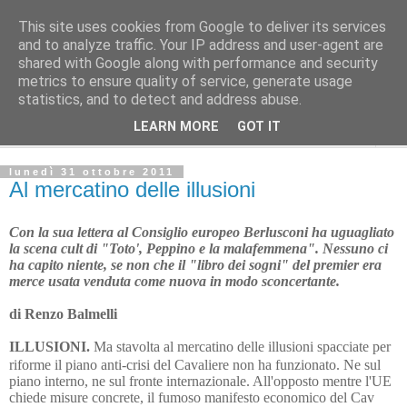
This site uses cookies from Google to deliver its services
L'Avvenire dei lavoratori
and to analyze traffic. Your IP address and user-agent are
shared with Google along with performance and security
metrics to ensure quality of service, generate usage
SPIGOLATURE
statistics, and to detect and address abuse.
LEARN MORE
GOT IT
▼
lunedì 31 ottobre 2011
Al mercatino delle illusioni
Con la sua lettera al Consiglio europeo Berlusconi ha uguagliato
la scena cult di "Toto', Peppino e la malafemmena". Nessuno ci
ha capito niente, se non che il "libro dei sogni" del premier era
merce usata venduta come nuova in modo sconcertante.
di Renzo Balmelli
ILLUSIONI.
Ma stavolta al mercatino delle illusioni spacciate per
riforme il piano anti-crisi del Cavaliere non ha funzionato. Ne sul
piano interno, ne sul fronte internazionale. All'opposto mentre l'UE
chiede misure concrete, il fumoso manifesto economico del Cav