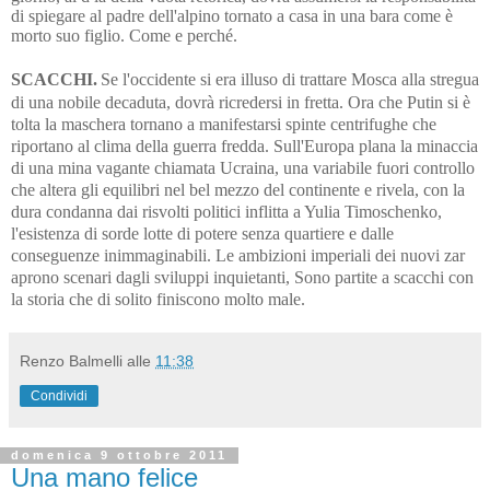
di spiegare al padre dell'alpino tornato a casa in una bara come è
morto suo figlio.
Come e perché.
SCACCHI.
Se l'occidente si era illuso di trattare Mosca alla stregua
di una nobile decaduta, dovrà ricredersi in fretta. Ora che Putin si è
tolta la maschera tornano a manifestarsi spinte centrifughe che
riportano al clima della guerra fredda. Sull'Europa plana la minaccia
di una mina vagante chiamata Ucraina, una variabile fuori controllo
che altera gli equilibri nel bel mezzo del continente e rivela, con la
dura condanna dai risvolti politici inflitta a Yulia Timoschenko,
l'esistenza di sorde lotte di potere senza quartiere e dalle
conseguenze inimmaginabili. Le ambizioni imperiali dei nuovi zar
aprono scenari dagli sviluppi inquietanti, Sono partite a scacchi con
la storia che di solito finiscono molto male.
Renzo Balmelli
alle
11:38
Condividi
domenica 9 ottobre 2011
Una mano felice