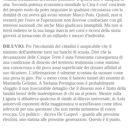
aria. Seconda potenza economica mondiale la Cina è cosi' cosciente
del proprio ruolo da poter negoziare in qualsiasi circostanza con la
duttilità di cui aveva già avuto sentore Marco Polo. Quindi, non si
svenerà per l'euro se l'operazione non dovesse combaciare con gli
interessi nazionali che anche Mao giudicava intangibili. Ma non si
tirerà indietro se la sua lunga marcia nei corsi e ricorsi della storia
gioverà al tornaconto di un miliardo e mezzo d'individui.
DILUVIO.
Per l'incolumità dei cittadini è auspicabile che il
ministro dell'ambiente torni sui banchi di scuola. Dire che la
devastazione delle Cinque Terre è stata l'ennesima conseguenza di
una condizione di dissesto del territorio testimonia come minimo
una conoscenza a dir poco assai superficiale dei dossier affidati al
suo dicastero. L'affermazione è talmente scontata da suonare come
una presa in giro. Piu' o meno come il famoso tunnel dei neutrini di
Maristella Gelmini. A Stefania Prestigiacomo è probabilmente
sfuggito il non trascurabile dettaglio che il dissesto non è frutto della
fatalità bensi' delle inadempienze di chi sta al potere. Mentre sulla
Liguria si abbatteva qualcosa di simile al diluvio universale, in Aula
autorevoli esponenti della maggioranza si azzuffavano come tifosi
inferociti per una questione che non merita nemmeno di essere
evocata. Un politico – diceva De Gasperi – guarda alle prossime
elezioni, uno statista alle prossime generazioni.
Questo è il punto.