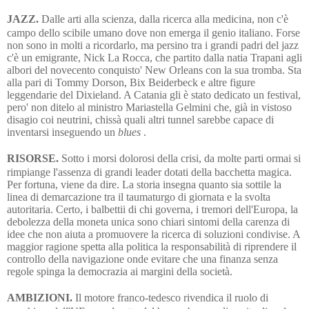
JAZZ.
Dalle arti alla scienza, dalla ricerca alla medicina, non c'è
campo dello scibile umano dove non emerga il genio italiano. Forse
non sono in molti a ricordarlo, ma persino tra i grandi padri del jazz
c'è un emigrante, Nick La Rocca, che partito dalla natia Trapani agli
albori del novecento conquisto' New Orleans con la sua tromba. Sta
alla pari di Tommy Dorson, Bix Beiderbeck e altre figure
leggendarie del Dixieland. A Catania gli è stato dedicato un festival,
pero' non ditelo al ministro Mariastella Gelmini che, già in vistoso
disagio coi neutrini, chissà quali altri tunnel sarebbe capace di
inventarsi inseguendo un
blues
.
RISORSE.
Sotto i morsi dolorosi della crisi, da molte parti ormai si
rimpiange l'assenza di grandi leader dotati della bacchetta magica.
Per fortuna, viene da dire. La storia insegna quanto sia sottile la
linea di demarcazione tra il taumaturgo di giornata e la svolta
autoritaria. Certo, i balbettii di chi governa, i tremori dell'Europa, la
debolezza della moneta unica sono chiari sintomi della carenza di
idee che non aiuta a promuovere la ricerca di soluzioni condivise. A
maggior ragione spetta alla politica la responsabilità di riprendere il
controllo della navigazione onde evitare che una finanza senza
regole spinga la democrazia ai margini della società.
AMBIZIONI.
Il motore franco-tedesco rivendica il ruolo di