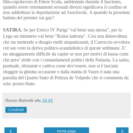
film-capolavoro di Ettore Scola, ambientato durante il fascismo,
quando avere orientamenti sessuali diversi significava il confino se
non addirittura la deportazione ad Auschwitz.
A quando la prossima
battuta del premier sui gay?
SATIRA.
Se per Enrico IV Parigi "val bene una messa", per la
Lega un ministero val bene "Roma ladrona". Con una disinvoltura
che sta mettendo a disagio molti simpatizzanti, il Carroccio avvalora
col suo voto la deriva politico-scandalistica di queste settimane. E'
un atteggiamento difficile da capire se non per motivi di bassa corte
che pero' stride con i comandamenti politici della Padania. La satira,
puntuale, sferzante e cattiva come dev'essere, non si è lasciata
sfuggire la ghiotta occasione e dalla matita di Vauro è nata una
parodia del Quarto Stato di Pelizza de Volpedo che si commenta da
sola: porno-Stato.
Renzo Balmelli
alle
16:42
Condividi
‹
›
Home page