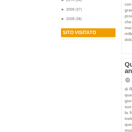
►
con
2009
(37)
►
gra
pro
2008
(38)
►
che
mai
SITO VISITATO
mil
dolo
Qu
an
di 
qua
gior
suo 
la 
ine
que
mos