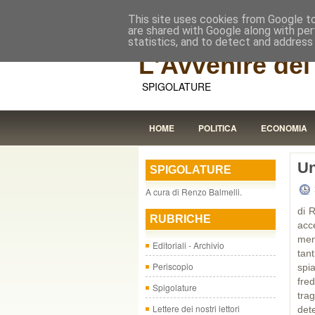
This site uses cookies from Google to 
are shared with Google along with per
statistics, and to detect and address
L'Avvenire dei 
SPIGOLATURE
HOME
POLITICA
ECONOMIA
Un
SPIGOLATURE
A cura di Renzo Balmelli.
di 
RUBRICHE
acc
men
Editoriali - Archivio
tan
Periscopio
spi
fre
Spigolature
tra
Lettere dei nostri lettori
dete