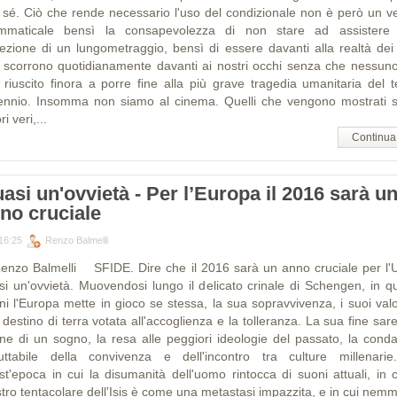
 sé. Ciò che rende necessario l'uso del condizionale non è però un v
mmaticale bensì la consapevolezza di non stare ad assistere 
iezione di un lungometraggio, bensì di essere davanti alla realtà dei f
 scorrono quotidianamente davanti ai nostri occhi senza che nessuno
 riuscito finora a porre fine alla più grave tragedia umanitaria del t
lennio. Insomma non siamo al cinema. Quelli che vengono mostrati 
ri veri,...
Continua
asi un'ovvietà - Per l’Europa il 2016 sarà u
no cruciale
16:25
Renzo Balmelli
Renzo Balmelli SFIDE. Dire che il 2016 sarà un anno cruciale per l'
si un'ovvietà. Muovendosi lungo il delicato crinale di Schengen, in qu
ni l'Europa mette in gioco se stessa, la sua sopravvivenza, i suoi valor
destino di terra votata all'accoglienza e la tolleranza. La sua fine sa
fine di un sogno, la resa alle peggiori ideologie del passato, la cond
luttabile della convivenza e dell'incontro tra culture millenarie
st'epoca in cui la disumanità dell'uomo rintocca di suoni attuali, in cu
tro tentacolare dell'Isis è come una metastasi impazzita, e in cui nem