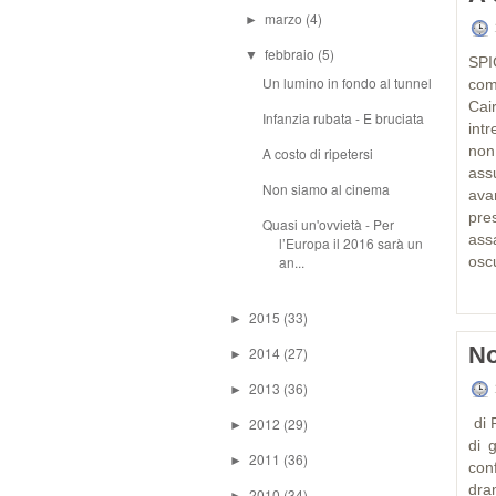
marzo
(4)
►
febbraio
(5)
▼
SPI
Un lumino in fondo al tunnel
com
Cai
Infanzia rubata - E bruciata
int
non
A costo di ripetersi
assu
Non siamo al cinema
ava
pre
Quasi un'ovvietà - Per
assa
l’Europa il 2016 sarà un
an...
oscu
2015
(33)
►
No
2014
(27)
►
2013
(36)
►
2012
(29)
di 
►
di 
2011
(36)
►
con
dra
2010
(34)