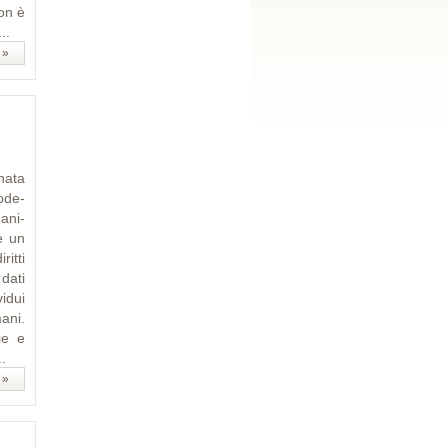
non è
..
 »
nata
ode­
­ni­
e un
itti
dati
vidui
ani.
ie e
..
 »