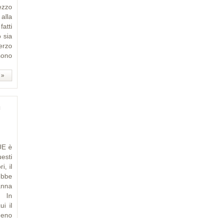
ezzo
alla
atti
 sia
erzo
sono
 »
n
UE è
esti
i, il
rebbe
anna
. In
i il
meno