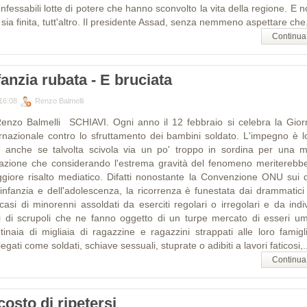
nfessabili lotte di potere che hanno sconvolto la vita della regione. E 
sia finita, tutt'altro. Il presidente Assad, senza nemmeno aspettare che.
Continua
fanzia rubata - E bruciata
16:08
Renzo Balmelli
Renzo Balmelli SCHIAVI. Ogni anno il 12 febbraio si celebra la Gior
er­na­zionale contro lo sfruttamento dei bambini soldato. L'impegno è l
e anche se talvolta scivola via un po' troppo in sordina per una ma
tazione che considerando l'estrema gravità del fenomeno me­ri­te­rebb
giore risalto mediatico. Difatti nonostante la Convenzione ONU sui dir
l'infanzia e dell'adolescenza, la ricorrenza è funestata dai drammatici 
casi di minorenni assol­da­ti da eserciti regolari o irregolari e da indi
vi di scrupoli che ne fanno oggetto di un turpe mercato di esseri um
tinaia di mi­glia­ia di ragazzine e ragazzini strappati alle loro famigl
egati come soldati, schiave sessuali, stuprate o adibiti a lavori faticosi,.
Continua
costo di ripetersi