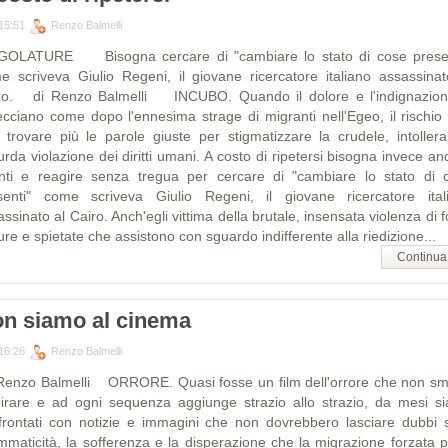
15:51
Renzo Balmelli
GOLATURE Bisogna cercare di "cambiare lo stato di cose presen
e scriveva Giulio Regeni, il giovane ricercatore italiano assassinat
ro. di Renzo Balmelli INCUBO. Quando il dolore e l'indignazion
recciano come dopo l'ennesima strage di migranti nell'Egeo, il rischio 
 trovare più le parole giuste per stigmatizzare la crudele, intollerab
rda violazione dei diritti umani. A costo di ripetersi bisogna invece a
nti e reagire senza tregua per cercare di "cambiare lo stato di 
senti" come scriveva Giulio Regeni, il giovane ricercatore ital
ssinato al Cairo. Anch'egli vittima della brutale, insensata violenza di 
re e spietate che assistono con sguardo indifferente alla riedizione...
Continua
n siamo al cinema
16:26
Renzo Balmelli
Renzo Balmelli ORRORE. Quasi fosse un film dell'orrore che non sm
girare e ad ogni sequenza aggiunge strazio allo strazio, da mesi s
frontati con notizie e immagini che non dovrebbero lasciare dubbi s
mmaticità, la sofferenza e la disperazione che la migrazione forzata p