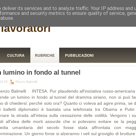
RISTORA
deliver its services and to analyze traffic. Your IP address and
formance and security metrics to ensure quality of service, ge
 abuse.
lavoratori
CULTURA
RUBRICHE
PUBBLICAZIONI
 lumino in fondo al tunnel
14:25
Renzo Balmelli
Renzo Balmelli INTESA. Pur plaudendo all'iniziativa russo-americana
ende un lumino in fondo al tunnel del dramma siriano, non si può fa
o di chiedersi: perché solo ora? Quanto ci voleva ad agire prima, se 
ti balletti diplomatici è bastata una telefonata tra Obama e Putin
anare la strada all'intesa sulla cessazione delle ostilità. Vengono i su
ddi all'idea delle morti assurde che si potevano evitare se la pegg
gedia umanitaria del secolo fosse stata affrontata con magg
rminazione. Un giorno forse si alzeranno i veli sul groviglio di brutture