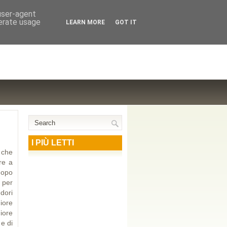
NTE COOPERATIVO, ZURIGO
 user-agent
nerate usage
LEARN MORE
GOT IT
I PIÙ LETTI
 che
re a
dopo
 per
dori
iore
iore
 e di