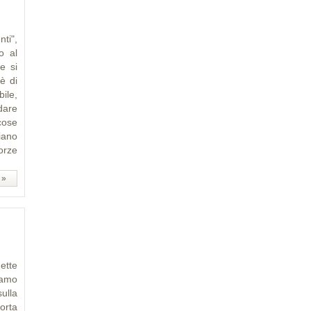
ti",
o al
e si
è di
ile,
ndare
cose
iano
forze
 »
ette
iamo
ulla
orta