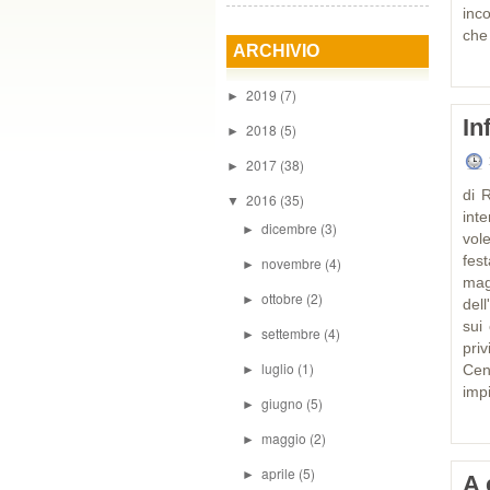
inco
che 
ARCHIVIO
2019
(7)
►
In
2018
(5)
►
2017
(38)
►
di 
2016
(35)
▼
int
dicembre
(3)
►
vol
fes
novembre
(4)
►
mag
ottobre
(2)
►
del
sui 
settembre
(4)
►
pri
luglio
(1)
Cen
►
impi
giugno
(5)
►
maggio
(2)
►
aprile
(5)
►
A 