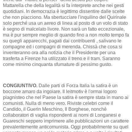
Mattarella che della legalità si fa interprete anche nei gesti
quotidiani. In democrazia è legittimo dissentire dalle scelte
che non piacciono. Ma sbertucciare l'inquilino del Quirinale
solo perché usa un aereo di linea al posto di un volo di stato
è segno di malcelato livore. Non sarà un fatto eccezionale,
ma è pur sempre meglio di quando fino a non molto tempo fa
su quegli apparecchi, pagati dai contribuenti , salivano le
compagne ed i compagni di merenda. Chissà che cosa si
inventeranno ora alla notizia che il Presidente per una
trasferta a Firenze ha utilizzato il treno e il tram. Saranno
come minimo cinquanta sfumature di pessimo gusto.
CONGIUNTIVO.
Dalle parti di Forza Italia la satira è un
boccone amaro da ingoiare. Il leitmotiv è l'ormai logoro
piagnisteo che nel Paese la satira è sempre stata in mano ai
comunisti. Nulla di meno vero. Riviste celebri come il
Candido, il Guerin Meschino, Il Borghese, nonché
collaboratori di vaglia rispondenti ai nomi di Longanesi e
Guareschi seppero imprimere alle pubblicazioni un carattere
prevalentemente anticomunista. Oggi probabilmente su quel