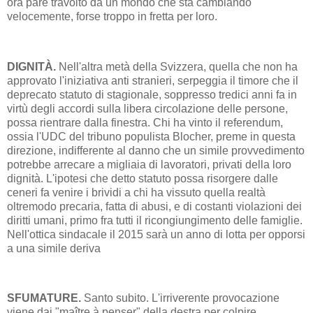
ora pare travolto da un mondo che sta cambiando
velocemente, forse troppo in fretta per loro.
DIGNITÀ.
Nell'altra metà della Svizzera, quella che non ha
approvato l'iniziativa anti stranieri, serpeggia il timore che il
deprecato statuto di stagionale, soppresso tredici anni fa in
virtù degli accordi sulla libera circolazione delle persone,
possa rientrare dalla finestra. Chi ha vinto il referendum,
ossia l'UDC del tribuno populista Blocher, preme in questa
direzione, indifferente al danno che un simile provvedimento
potrebbe arrecare a migliaia di lavoratori, privati della loro
dignità. L'ipotesi che detto statuto possa risorgere dalle
ceneri fa venire i brividi a chi ha vissuto quella realtà
oltremodo precaria, fatta di abusi, e di costanti violazioni dei
diritti umani, primo fra tutti il ricongiungimento delle famiglie.
Nell'ottica sindacale il 2015 sarà un anno di lotta per opporsi
a una simile deriva
SFUMATURE.
Santo subito. L'irriverente provocazione
viene dai "maître à penser" della destra per colpire