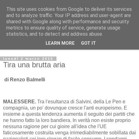
This site uses cookies from Google to deliver its services
L'Avvenire dei lavoratori
and to analyze traffic. Your IP address and user-agent are
shared with Google along with performance and security
metrics to ensure quality of service, generate usage
SPIGOLATURE
statistics, and to detect and address abuse.
LEARN MORE
GOT IT
▼
lunedì 2 marzo 2015
Tira una brutta aria
di Renzo Balmelli
MALESSERE.
Tra l'esultanza di Salvini, della Le Pen e
compagnia, un po' dovunque cresce l'anti europeismo. E
insieme a questa tendenza aumenta il seguito dei partiti che
ne hanno fatto la loro bandiera. In verità non esiste proprio
nessuna ragione per cui gioire all'idea che l'UE
faticosamente costruita venga irrimediabilmente sobillata dai
nazionalisti coi loro slogan di facile consumo. I sondaggi