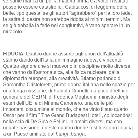
versante manca un po' la materia prima e a volte i risultati
possono essere catastrofici. Capita così di leggerne delle
belle, tipo questa: se gli autori "agirebbero" per la loro fede,
la satira di destra non sarebbe ridotta ai minimi termini. Ma
se già traballa la fede nei congiuntivi, è vano sperare in un
miracolo.
FIDUCIA.
Quattro donne assurte agli onori dell'attualità
stanno dando dell'Italia un'immagine nuova e vincente.
Quattro signore che si muovono in discipline molto diverse
che vanno dall'astronautica, alla fisica nucleare, dalla
diplomazia europea, alla creatività. Stiamo parlando di
Samantha Cristoforetti, prima donna italiana nello spazio per
una lunga missione, di Fabiola Gianotti, da poco direttrice
generale del CERN, di Federica Mogherini, ministro degli
esteri dell'UE, e di Milena Canonero, una delle più
importanti costumiste al mondo, che ha vinto il suo quarto
Oscar per il film " The Grand Budapest Hotel", collocandosi
nella scia di De Sica e Fellini. In ambiti diversi, ma con
uguale passione, queste quattro donne restituiscono fiducia
a un Paese umiliato dal
bunga bunga
.