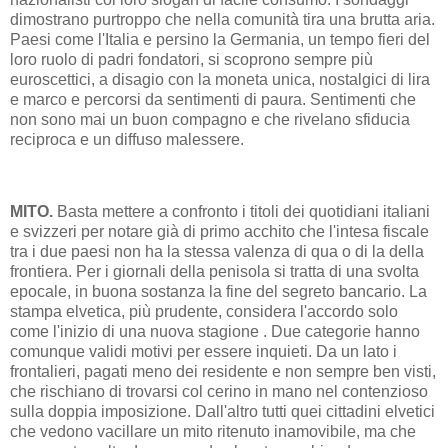
dimostrano purtroppo che nella comunità tira una brutta aria.
Paesi come l'Italia e persino la Germania, un tempo fieri del
loro ruolo di padri fondatori, si scoprono sempre più
euroscettici, a disagio con la moneta unica, nostalgici di lira
e marco e percorsi da sentimenti di paura. Sentimenti che
non sono mai un buon compagno e che rivelano sfiducia
reciproca e un diffuso malessere.
MITO.
Basta mettere a confronto i titoli dei quotidiani italiani
e svizzeri per notare già di primo acchito che l'intesa fiscale
tra i due paesi non ha la stessa valenza di qua o di la della
frontiera. Per i giornali della penisola si tratta di una svolta
epocale, in buona sostanza la fine del segreto bancario. La
stampa elvetica, più prudente, considera l'accordo solo
come l'inizio di una nuova stagione . Due categorie hanno
comunque validi motivi per essere inquieti. Da un lato i
frontalieri, pagati meno dei residente e non sempre ben visti,
che rischiano di trovarsi col cerino in mano nel contenzioso
sulla doppia imposizione. Dall'altro tutti quei cittadini elvetici
che vedono vacillare un mito ritenuto inamovibile, ma che