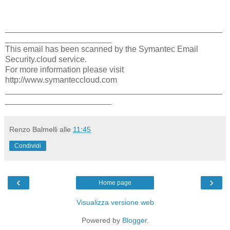
_______________________________________________
_______________________
This email has been scanned by the Symantec Email
Security.cloud service.
For more information please visit
http://www.symanteccloud.com
_______________________________________________
_______________________
Renzo Balmelli
alle
11:45
Condividi
‹
›
Home page
Visualizza versione web
Powered by
Blogger
.