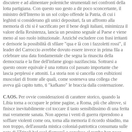
discutere e ad alimentare polemiche strumentali nei confronti della
lotta partigiana. Con questo suo gesto a dir poco sconcertante, il
ministro dell'Interno in un sol colpo offende la Patria, di cui i
leghisti si considerano gli unici depositari, fa un affronto alla
memoria di chi si è sacrificato per il bene degli italiani, minimizza il
valore della Resistenza, lancia un pessimo segnale al Paese e viene
meno al suo ruolo istituzionale. Anziché escludere con frasi irritanti
e derisorie la possibilità di sfilare "qua e là con i fazzoletti rossi", il
leader del Carroccio avrebbe dovuto essere invece in prima fila a
celebrare una data fondamentale che segna la rinascita della
democrazia e la fine dell'infame giogo nazifascista. Sottrarsi a
questo onore equivale è una rottura col passato importante che
lascia perplessi e attoniti. La storia non si cancella con esibizioni
muscolari di fronte alle quali, come sosteneva una collega che
aveva già capito tutto, ti "kafkano" le braccia dalla costernazione.
CAOS.
Per ovvie considerazioni di carattere storico, quando la
Libia torna a occupare le prime pagine, a Roma, più che altrove, si
finisce inevitabilmente col toccare il tasto sensibilissimo di una ferita
mai veramente sanata. Non appena i venti di guerra riprendono a
soffiare violenti come ora, torna alla memoria il ricordo sbiadito, ma
non troppo, dell'assurda mistica colonial-patriottica consumata sulle