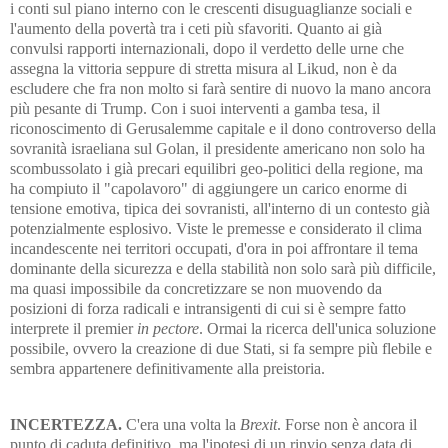
i conti sul piano interno con le crescenti disuguaglianze sociali e
l'aumento della povertà tra i ceti più sfavoriti. Quanto ai già
convulsi rapporti internazionali, dopo il verdetto delle urne che
assegna la vittoria seppure di stretta misura al Likud, non è da
escludere che fra non molto si farà sentire di nuovo la mano ancora
più pesante di Trump. Con i suoi interventi a gamba tesa, il
riconoscimento di Gerusalemme capitale e il dono controverso della
sovranità israeliana sul Golan, il presidente americano non solo ha
scombussolato i già precari equilibri geo-politici della regione, ma
ha compiuto il "capolavoro" di aggiungere un carico enorme di
tensione emotiva, tipica dei sovranisti, all'interno di un contesto già
potenzialmente esplosivo. Viste le premesse e considerato il clima
incandescente nei territori occupati, d'ora in poi affrontare il tema
dominante della sicurezza e della stabilità non solo sarà più difficile,
ma quasi impossibile da concretizzare se non muovendo da
posizioni di forza radicali e intransigenti di cui si è sempre fatto
interprete il premier
in pectore
. Ormai la ricerca dell'unica soluzione
possibile, ovvero la creazione di due Stati, si fa sempre più flebile e
sembra appartenere definitivamente alla preistoria.
INCERTEZZA.
C'era una volta la
Brexit
. Forse non è ancora il
punto di caduta definitivo, ma l'ipotesi di un rinvio senza data di