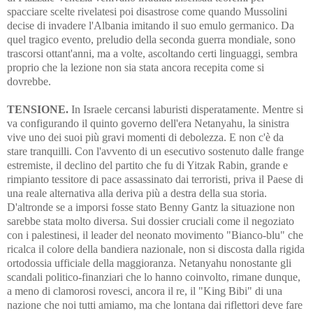
spacciare scelte rivelatesi poi disastrose come quando Mussolini
decise di invadere l'Albania imitando il suo emulo germanico. Da
quel tragico evento, preludio della seconda guerra mondiale, sono
trascorsi ottant'anni, ma a volte, ascoltando certi linguaggi, sembra
proprio che la lezione non sia stata ancora recepita come si
dovrebbe.
TENSIONE.
In Israele cercansi laburisti disperatamente. Mentre si
va configurando il quinto governo dell'era Netanyahu, la sinistra
vive uno dei suoi più gravi momenti di debolezza. E non c'è da
stare tranquilli. Con l'avvento di un esecutivo sostenuto dalle frange
estremiste, il declino del partito che fu di Yitzak Rabin, grande e
rimpianto tessitore di pace assassinato dai terroristi, priva il Paese di
una reale alternativa alla deriva più a destra della sua storia.
D'altronde se a imporsi fosse stato Benny Gantz la situazione non
sarebbe stata molto diversa. Sui dossier cruciali come il negoziato
con i palestinesi, il leader del neonato movimento "Bianco-blu" che
ricalca il colore della bandiera nazionale, non si discosta dalla rigida
ortodossia ufficiale della maggioranza. Netanyahu nonostante gli
scandali politico-finanziari che lo hanno coinvolto, rimane dunque,
a meno di clamorosi rovesci, ancora il re, il "King Bibi" di una
nazione che noi tutti amiamo, ma che lontana dai riflettori deve fare