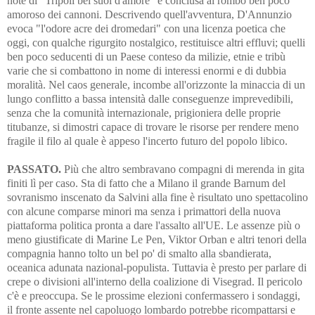
note di "Tripoli bel suol d'amore" e conclusa al rombo ben poco
amoroso dei cannoni. Descrivendo quell'avventura, D'Annunzio
evoca "l'odore acre dei dromedari" con una licenza poetica che
oggi, con qualche rigurgito nostalgico, restituisce altri effluvi; quelli
ben poco seducenti di un Paese conteso da milizie, etnie e tribù
varie che si combattono in nome di interessi enormi e di dubbia
moralità. Nel caos generale, incombe all'orizzonte la minaccia di un
lungo conflitto a bassa intensità dalle conseguenze imprevedibili,
senza che la comunità internazionale, prigioniera delle proprie
titubanze, si dimostri capace di trovare le risorse per rendere meno
fragile il filo al quale è appeso l'incerto futuro del popolo libico.
PASSATO.
Più che altro sembravano compagni di merenda in gita
finiti lì per caso. Sta di fatto che a Milano il grande Barnum del
sovranismo inscenato da Salvini alla fine è risultato uno spettacolino
con alcune comparse minori ma senza i primattori della nuova
piattaforma politica pronta a dare l'assalto all'UE. Le assenze più o
meno giustificate di Marine Le Pen, Viktor Orban e altri tenori della
compagnia hanno tolto un bel po' di smalto alla sbandierata,
oceanica adunata nazional-populista. Tuttavia è presto per parlare di
crepe o divisioni all'interno della coalizione di Visegrad. Il pericolo
c'è e preoccupa. Se le prossime elezioni confermassero i sondaggi,
il fronte assente nel capoluogo lombardo potrebbe ricompattarsi e