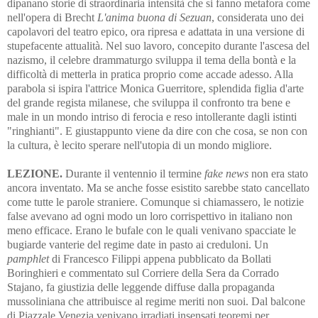
dipanano storie di straordinaria intensità che si fanno metafora come
nell'opera di Brecht
L'anima buona di Sezuan
, considerata uno dei
capolavori del teatro epico, ora ripresa e adattata in una versione di
stupefacente attualità. Nel suo lavoro, concepito durante l'ascesa del
nazismo, il celebre drammaturgo sviluppa il tema della bontà e la
difficoltà di metterla in pratica proprio come accade adesso. Alla
parabola si ispira l'attrice Monica Guerritore, splendida figlia d'arte
del grande regista milanese, che sviluppa il confronto tra bene e
male in un mondo intriso di ferocia e reso intollerante dagli istinti
"ringhianti". E giustappunto viene da dire con che cosa, se non con
la cultura, è lecito sperare nell'utopia di un mondo migliore.
LEZIONE.
Durante il ventennio il termine
fake news
non era stato
ancora inventato. Ma se anche fosse esistito sarebbe stato cancellato
come tutte le parole straniere. Comunque si chiamassero, le notizie
false avevano ad ogni modo un loro corrispettivo in italiano non
meno efficace. Erano le bufale con le quali venivano spacciate le
bugiarde vanterie del regime date in pasto ai creduloni. Un
pamphlet
di Francesco Filippi appena pubblicato da Bollati
Boringhieri e commentato sul Corriere della Sera da Corrado
Stajano, fa giustizia delle leggende diffuse dalla propaganda
mussoliniana che attribuisce al regime meriti non suoi. Dal balcone
di Piazzale Venezia venivano irradiati insensati teoremi per