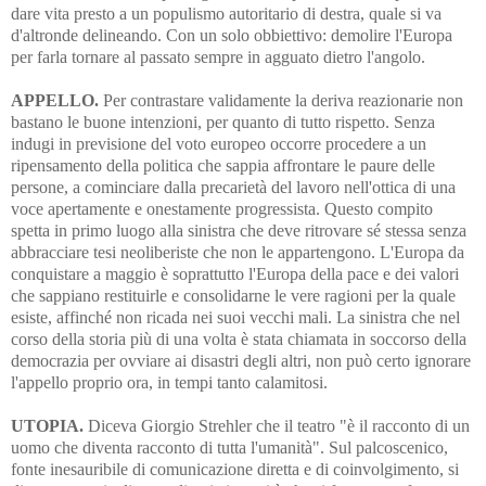
dare vita presto a un populismo autoritario di destra, quale si va
d'altronde delineando. Con un solo obbiettivo: demolire l'Europa
per farla tornare al passato sempre in agguato dietro l'angolo.
APPELLO.
Per contrastare validamente la deriva reazionarie non
bastano le buone intenzioni, per quanto di tutto rispetto. Senza
indugi in previsione del voto europeo occorre procedere a un
ripensamento della politica che sappia affrontare le paure delle
persone, a cominciare dalla precarietà del lavoro nell'ottica di una
voce apertamente e onestamente progressista. Questo compito
spetta in primo luogo alla sinistra che deve ritrovare sé stessa senza
abbracciare tesi neoliberiste che non le appartengono. L'Europa da
conquistare a maggio è soprattutto l'Europa della pace e dei valori
che sappiano restituirle e consolidarne le vere ragioni per la quale
esiste, affinché non ricada nei suoi vecchi mali. La sinistra che nel
corso della storia più di una volta è stata chiamata in soccorso della
democrazia per ovviare ai disastri degli altri, non può certo ignorare
l'appello proprio ora, in tempi tanto calamitosi.
UTOPIA.
Diceva Giorgio Strehler che il teatro "è il racconto di un
uomo che diventa racconto di tutta l'umanità". Sul palcoscenico,
fonte inesauribile di comunicazione diretta e di coinvolgimento, si