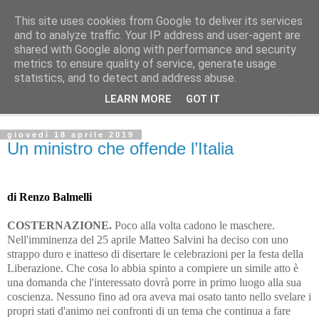
This site uses cookies from Google to deliver its services
L'Avvenire dei lavoratori
and to analyze traffic. Your IP address and user-agent are
shared with Google along with performance and security
metrics to ensure quality of service, generate usage
SPIGOLATURE
statistics, and to detect and address abuse.
LEARN MORE
GOT IT
▼
giovedì 18 aprile 2019
Un ministro che offende l’Italia
di Renzo Balmelli
COSTERNAZIONE.
Poco alla volta cadono le maschere.
Nell'imminenza del 25 aprile Matteo Salvini ha deciso con uno
strappo duro e inatteso di disertare le celebrazioni per la festa della
Liberazione. Che cosa lo abbia spinto a compiere un simile atto è
una domanda che l'interessato dovrà porre in primo luogo alla sua
coscienza. Nessuno fino ad ora aveva mai osato tanto nello svelare i
propri stati d'animo nei confronti di un tema che continua a fare