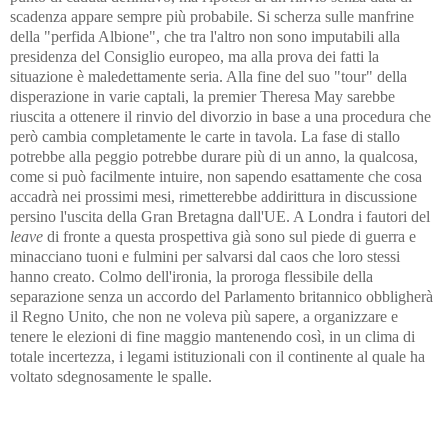
scadenza appare sempre più probabile. Si scherza sulle manfrine
della "perfida Albione", che tra l'altro non sono imputabili alla
presidenza del Consiglio europeo, ma alla prova dei fatti la
situazione è maledettamente seria. Alla fine del suo "tour" della
disperazione in varie captali, la premier Theresa May sarebbe
riuscita a ottenere il rinvio del divorzio in base a una procedura che
però cambia completamente le carte in tavola. La fase di stallo
potrebbe alla peggio potrebbe durare più di un anno, la qualcosa,
come si può facilmente intuire, non sapendo esattamente che cosa
accadrà nei prossimi mesi, rimetterebbe addirittura in discussione
persino l'uscita della Gran Bretagna dall'UE. A Londra i fautori del
leave
di fronte a questa prospettiva già sono sul piede di guerra e
minacciano tuoni e fulmini per salvarsi dal caos che loro stessi
hanno creato. Colmo dell'ironia, la proroga flessibile della
separazione senza un accordo del Parlamento britannico obbligherà
il Regno Unito, che non ne voleva più sapere, a organizzare e
tenere le elezioni di fine maggio mantenendo così, in un clima di
totale incertezza, i legami istituzionali con il continente al quale ha
voltato sdegnosamente le spalle.