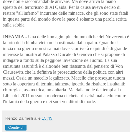
dove non è raccomandabile arrivare. Ma dove arriva la mano
spietata del terrorismo di Al Qaida. Per la causa aveva deciso di
restare "all'inferno" incurante delle minacce, che gli sono state fatali
in questa parte del mondo dove la pace è soltanto una parola scritta
sulla sabbia.
INFAMIA
- Una delle immagini piu' drammatiche del Novecento è
la foto della bimba vietnamita ustionata dal napalm. Quando si
inizia una guerra non si sa mai dove si arriverà e quindi è di grande
interesse la mostra al Palazzo Ducale di Genova che si propone di
indagare a fondo sulla peggiore invenzione dell'uomo. La sua
smisurata assurdità è d'altronde ben riassunta dal pensiero di Von
Clausewitz che la definiva la prosecuzione della politica con altri
mezzi. Ossia un macello legalizzato. Macello che prosegue tuttora
sotto la copertura di termini talmente ipocriti da risultare insultanti:
chirurgica, assimetrica, umanitaria. Ma dalla notte dei tempi alla
Libia del 2011 nessuna moderna etichetta riuscirà mai a edulcorare
l'infamia della guerra e dei suoi venditori di morte.
Renzo Balmelli
alle
15:49
Condividi