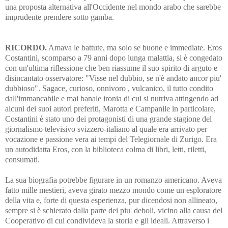
una proposta alternativa all'Occidente nel mondo arabo che sarebbe
imprudente prendere sotto gamba.
RICORDO.
Amava le battute, ma solo se buone e immediate. Eros
Costantini, scomparso a 79 anni dopo lunga malattia, si è congedato
con un'ultima riflessione che ben riassume il suo spirito di arguto e
disincantato osservatore: "Visse nel dubbio, se n'è andato ancor piu'
dubbioso". Sagace, curioso, onnivoro , vulcanico, il tutto condito
dall'immancabile e mai banale ironia di cui si nutriva attingendo ad
alcuni dei suoi autori preferiti, Marotta e Campanile in particolare,
Costantini è stato uno dei protagonisti di una grande stagione del
giornalismo televisivo svizzero-italiano al quale era arrivato per
vocazione e passione vera ai tempi del Telegiornale di Zurigo. Era
un autodidatta Eros, con la biblioteca colma di libri, letti, riletti,
consumati.
La sua biografia potrebbe figurare in un romanzo americano. Aveva
fatto mille mestieri, aveva girato mezzo mondo come un esploratore
della vita e, forte di questa esperienza, pur dicendosi non allineato,
sempre si è schierato dalla parte dei piu' deboli, vicino alla causa del
Cooperativo di cui condivideva la storia e gli ideali. Attraverso i