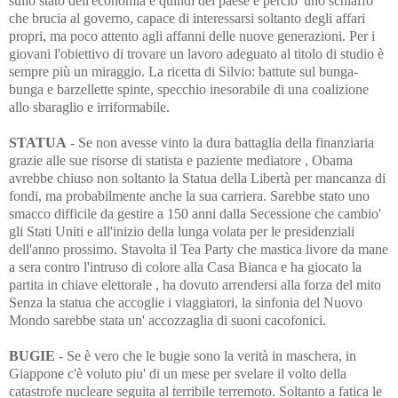
sullo stato dell'economia e quindi del paese è percio' uno schiaffo
che brucia al governo, capace di interessarsi soltanto degli affari
propri, ma poco attento agli affanni delle nuove generazioni. Per i
giovani l'obiettivo di trovare un lavoro adeguato al titolo di studio è
sempre più un miraggio. La ricetta di Silvio: battute sul bunga-
bunga e barzellette spinte, specchio inesorabile di una coalizione
allo sbaraglio e irriformabile.
STATUA
- Se non avesse vinto la dura battaglia della finanziaria
grazie alle sue risorse di statista e paziente mediatore , Obama
avrebbe chiuso non soltanto la Statua della Libertà per mancanza di
fondi, ma probabilmente anche la sua carriera. Sarebbe stato uno
smacco difficile da gestire a 150 anni dalla Secessione che cambio'
gli Stati Uniti e all'inizio della lunga volata per le presidenziali
dell'anno prossimo. Stavolta il Tea Party che mastica livore da mane
a sera contro l'intruso di colore alla Casa Bianca e ha giocato la
partita in chiave elettorale , ha dovuto arrendersi alla forza del mito
Senza la statua che accoglie i viaggiatori, la sinfonia del Nuovo
Mondo sarebbe stata un' accozzaglia di suoni cacofonici.
BUGIE
- Se è vero che le bugie sono la verità in maschera, in
Giappone c'è voluto piu' di un mese per svelare il volto della
catastrofe nucleare seguita al terribile terremoto. Soltanto a fatica le