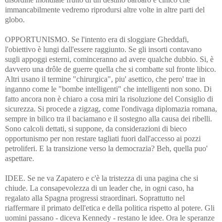
immancabilmente vedremo riprodursi altre volte in altre parti del
globo.
OPPORTUNISMO. Se l'intento era di sloggiare Gheddafi,
l'obiettivo è lungi dall'essere raggiunto. Se gli insorti contavano
sugli appoggi esterni, cominceranno ad avere qualche dubbio. Si, è
davvero una drôle de guerre quella che si combatte sul fronte libico.
Altri usano il termine "chirurgica", piu' asettico, che pero' trae in
inganno come le "bombe intelligenti" che intelligenti non sono. Di
fatto ancora non è chiaro a cosa miri la risoluzione del Consiglio di
sicurezza. Si procede a zigzag, come l'ondivaga diplomazia romana,
sempre in bilico tra il baciamano e il sostegno alla causa dei ribelli.
Sono calcoli dettati, si suppone, da considerazioni di bieco
opportunismo per non restare tagliati fuori dall'accesso ai pozzi
petroliferi. E la transizione verso la democrazia? Beh, quella puo'
aspettare.
IDEE. Se ne va Zapatero e c'è la tristezza di una pagina che si
chiude. La consapevolezza di un leader che, in ogni caso, ha
regalato alla Spagna progressi straordinari. Soprattutto nel
riaffermare il primato dell'etica e della politica rispetto al potere. Gli
uomini passano - diceva Kennedy - restano le idee. Ora le speranze