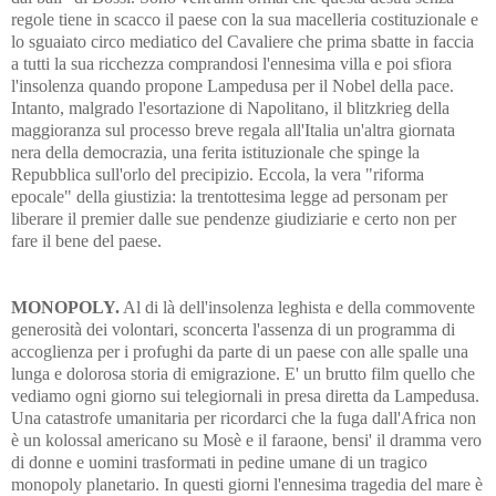
regole tiene in scacco il paese con la sua macelleria costituzionale e
lo sguaiato circo mediatico del Cavaliere che prima sbatte in faccia
a tutti la sua ricchezza comprandosi l'ennesima villa e poi sfiora
l'insolenza quando propone Lampedusa per il Nobel della pace.
Intanto, malgrado l'esortazione di Napolitano, il blitzkrieg della
maggioranza sul processo breve regala all'Italia un'altra giornata
nera della democrazia, una ferita istituzionale che spinge la
Repubblica sull'orlo del precipizio. Eccola, la vera "riforma
epocale" della giustizia: la trentottesima legge ad personam per
liberare il premier dalle sue pendenze giudiziarie e certo non per
fare il bene del paese.
MONOPOLY.
Al di là dell'insolenza leghista e della commovente
generosità dei volontari, sconcerta l'assenza di un programma di
accoglienza per i profughi da parte di un paese con alle spalle una
lunga e dolorosa storia di emigrazione. E' un brutto film quello che
vediamo ogni giorno sui telegiornali in presa diretta da Lampedusa.
Una catastrofe umanitaria per ricordarci che la fuga dall'Africa non
è un kolossal americano su Mosè e il faraone, bensi' il dramma vero
di donne e uomini trasformati in pedine umane di un tragico
monopoly planetario. In questi giorni l'ennesima tragedia del mare è