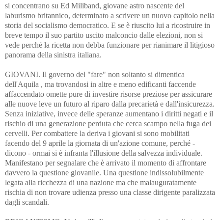
si concentrano su Ed Miliband, giovane astro nascente del
laburismo britannico, determinato a scrivere un nuovo capitolo nella
storia del socialismo democratico. E se è riuscito lui a ricostruire in
breve tempo il suo partito uscito malconcio dalle elezioni, non si
vede perché la ricetta non debba funzionare per rianimare il litigioso
panorama della sinistra italiana.
GIOVANI. Il governo del "fare" non soltanto si dimentica
dell'Aquila , ma trovandosi in altre e meno edificanti faccende
affaccendato omette pure di investire risorse preziose per assicurare
alle nuove leve un futuro al riparo dalla precarietà e dall'insicurezza.
Senza iniziative, invece delle speranze aumentano i diritti negati e il
rischio di una generazione perduta che cerca scampo nella fuga dei
cervelli. Per combattere la deriva i giovani si sono mobilitati
facendo del 9 aprile la giornata di un'azione comune, perché -
dicono - ormai si è infranta l'illusione della salvezza individuale.
Manifestano per segnalare che è arrivato il momento di affrontare
davvero la questione giovanile. Una questione indissolubilmente
legata alla ricchezza di una nazione ma che malauguratamente
rischia di non trovare udienza presso una classe dirigente paralizzata
dagli scandali.