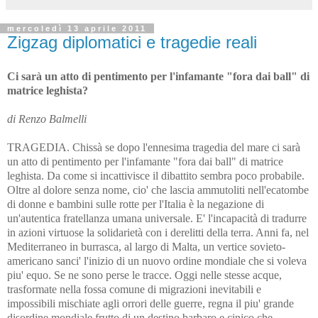
mercoledì 13 aprile 2011
Zigzag diplomatici e tragedie reali
Ci sarà un atto di pentimento per l'infamante "fora dai ball" di
matrice leghista?
di Renzo Balmelli
TRAGEDIA. Chissà se dopo l'ennesima tragedia del mare ci sarà
un atto di pentimento per l'infamante "fora dai ball" di matrice
leghista. Da come si incattivisce il dibattito sembra poco probabile.
Oltre al dolore senza nome, cio' che lascia ammutoliti nell'ecatombe
di donne e bambini sulle rotte per l'Italia è la negazione di
un'autentica fratellanza umana universale. E' l'incapacità di tradurre
in azioni virtuose la solidarietà con i derelitti della terra. Anni fa, nel
Mediterraneo in burrasca, al largo di Malta, un vertice sovieto-
americano sanci' l'inizio di un nuovo ordine mondiale che si voleva
piu' equo. Se ne sono perse le tracce. Oggi nelle stesse acque,
trasformate nella fossa comune di migrazioni inevitabili e
impossibili mischiate agli orrori delle guerre, regna il piu' grande
disordine mondiale frutto di un destino barbaro e cinico che