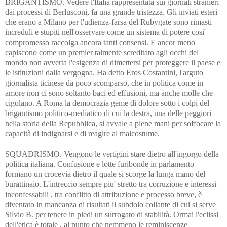
BRIGANTISMO. Vedere l'Italia rappresentata sui giornali stranieri
dai processi di Berlusconi, fa una grande tristezza. Gli inviati esteri
che erano a Milano per l'udienza-farsa del Rubygate sono rimasti
increduli e stupiti nell'osservare come un sistema di potere cosi'
compromesso raccolga ancora tanti consensi. E ancor meno
capiscono come un premier talmente screditato agli occhi del
mondo non avverta l'esigenza di dimettersi per proteggere il paese e
le istituzioni dalla vergogna. Ha detto Eros Costantini, l'arguto
giornalista ticinese da poco scomparso, che in politica come in
amore non ci sono soltanto baci ed effusioni, ma anche molle che
cigolano. A Roma la democrazia geme di dolore sotto i colpi del
brigantismo politico-mediatico di cui la destra, una delle peggiori
nella storia della Repubblica, si avvale a piene mani per soffocare la
capacità di indignarsi e di reagire al malcostume.
SQUADRISMO. Vengono le vertigini stare dietro all'ingorgo della
politica italiana. Confusione e lotte furibonde in parlamento
formano un crocevia dietro il quale si scorge la lunga mano del
burattinaio. L'intreccio sempre piu' stretto tra corruzione e interessi
inconfessabili , tra conflitto di attribuzione e processo breve, è
diventato in mancanza di risultati il subdolo collante di cui si serve
Silvio B. per tenere in piedi un surrogato di stabilità. Ormai l'eclissi
dell'etica è totale , al punto che nemmeno le reminiscenze