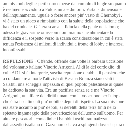
ammissioni degli esperti sono emerse dal cumulo di bugie su quanto
è realmente accaduto a Fukushima e dintorni. Vista la dimensione
dell'inquinamento, uguale o forse ancora piu' vasto di Chernobyl ,
vi è stato un gioco a rimpiattino con la salute della popolazione che
ha del criminale. Già era scarsa la fiducia della gente nell'atomo;
adesso le gravissime omissioni non faranno che alimentare la
diffidenza e il sospetto verso la scarsa considerazione in cui è stata
tenuta l'esistenza di milioni di individui a fronte di lobby e interessi
inconfessabili.
REPULSIONE
- Offende, offende due volte la barbara uccisione
del volontario italiano Vittorio Arrigoni. Al di la del cordoglio, di
cui l'ADL si fa interprete, suscita repulsione e rabbia il pensiero che
a condannare a morte l'attivista di Besana Brianza siano stati i
Salafiti, una scheggia impazzita di quel popolo palestinese al quale
ha dedicato la sua vita. Era un pacifista senza se e ma Vittorio
Arrigoni , un alfiere dei diritti umani con la vocazione per l'utopia
che è tra i sentimenti piu' nobili e degni di rispetto. La sua missione
era stare accanto ai piu' deboli, ai derelitti della terra finiti nello
spietato ingranaggio della prevaricazione dell'uomo sull'uomo. Per
aiutare pescatori , contadini e i bambini usciti traumatizzati
dall'assedio israliano di Gaza non esitava a spingersi dove si spara e