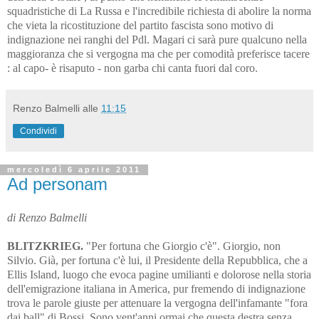
squadristiche di La Russa e l'incredibile richiesta di abolire la norma
che vieta la ricostituzione del partito fascista sono motivo di
indignazione nei ranghi del Pdl. Magari ci sarà pure qualcuno nella
maggioranza che si vergogna ma che per comodità preferisce tacere
: al capo- è risaputo - non garba chi canta fuori dal coro.
Renzo Balmelli
alle
11:15
Condividi
mercoledì 6 aprile 2011
Ad personam
di Renzo Balmelli
BLITZKRIEG.
"Per fortuna che Giorgio c'è". Giorgio, non
Silvio. Già, per fortuna c'è lui, il Presidente della Repubblica, che a
Ellis Island, luogo che evoca pagine umilianti e dolorose nella storia
dell'emigrazione italiana in America, pur fremendo di indignazione
trova le parole giuste per attenuare la vergogna dell'infamante "fora
dai ball" di Bossi. Sono vent'anni ormai che questa destra senza