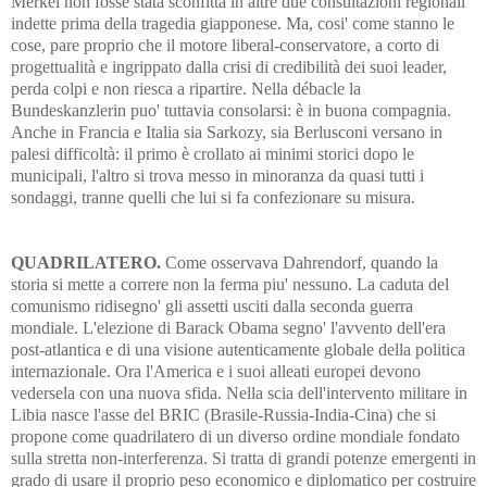
Merkel non fosse stata sconfitta in altre due consultazioni regionali
indette prima della tragedia giapponese. Ma, cosi' come stanno le
cose, pare proprio che il motore liberal-conservatore, a corto di
progettualità e ingrippato dalla crisi di credibilità dei suoi leader,
perda colpi e non riesca a ripartire. Nella débacle la
Bundeskanzlerin puo' tuttavia consolarsi: è in buona compagnia.
Anche in Francia e Italia sia Sarkozy, sia Berlusconi versano in
palesi difficoltà: il primo è crollato ai minimi storici dopo le
municipali, l'altro si trova messo in minoranza da quasi tutti i
sondaggi, tranne quelli che lui si fa confezionare su misura.
QUADRILATERO.
Come osservava Dahrendorf, quando la
storia si mette a correre non la ferma piu' nessuno. La caduta del
comunismo ridisegno' gli assetti usciti dalla seconda guerra
mondiale. L'elezione di Barack Obama segno' l'avvento dell'era
post-atlantica e di una visione autenticamente globale della politica
internazionale. Ora l'America e i suoi alleati europei devono
vedersela con una nuova sfida. Nella scia dell'intervento militare in
Libia nasce l'asse del BRIC (Brasile-Russia-India-Cina) che si
propone come quadrilatero di un diverso ordine mondiale fondato
sulla stretta non-interferenza. Si tratta di grandi potenze emergenti in
grado di usare il proprio peso economico e diplomatico per costruire