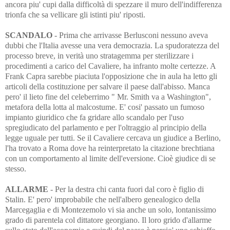
ancora piu' cupi dalla difficoltà di spezzare il muro dell'indifferenza
trionfa che sa vellicare gli istinti piu' riposti.
SCANDALO
- Prima che arrivasse Berlusconi nessuno aveva
dubbi che l'Italia avesse una vera democrazia. La spudoratezza del
processo breve, in verità uno stratagemma per sterilizzare i
procedimenti a carico del Cavaliere, ha infranto molte certezze. A
Frank Capra sarebbe piaciuta l'opposizione che in aula ha letto gli
articoli della costituzione per salvare il paese dall'abisso. Manca
pero' il lieto fine del celeberrimo " Mr. Smith va a Washington",
metafora della lotta al malcostume. E' cosi' passato un fumoso
impianto giuridico che fa gridare allo scandalo per l'uso
spregiudicato del parlamento e per l'oltraggio al principio della
legge uguale per tutti. Se il Cavaliere cercava un giudice a Berlino,
l'ha trovato a Roma dove ha reinterpretato la citazione brechtiana
con un comportamento al limite dell'eversione. Cioè giudice di se
stesso.
ALLARME
- Per la destra chi canta fuori dal coro è figlio di
Stalin. E' pero' improbabile che nell'albero genealogico della
Marcegaglia e di Montezemolo vi sia anche un solo, lontanissimo
grado di parentela col dittatore georgiano. Il loro grido d'allarme