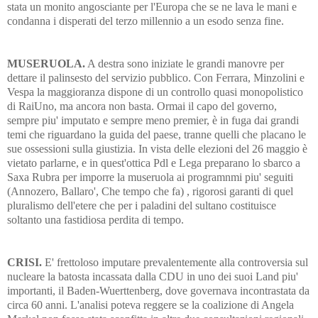
stata un monito angosciante per l'Europa che se ne lava le mani e
condanna i disperati del terzo millennio a un esodo senza fine.
MUSERUOLA.
A destra sono iniziate le grandi manovre per
dettare il palinsesto del servizio pubblico. Con Ferrara, Minzolini e
Vespa la maggioranza dispone di un controllo quasi monopolistico
di RaiUno, ma ancora non basta. Ormai il capo del governo,
sempre piu' imputato e sempre meno premier, è in fuga dai grandi
temi che riguardano la guida del paese, tranne quelli che placano le
sue ossessioni sulla giustizia. In vista delle elezioni del 26 maggio è
vietato parlarne, e in quest'ottica Pdl e Lega preparano lo sbarco a
Saxa Rubra per imporre la museruola ai programnmi piu' seguiti
(Annozero, Ballaro', Che tempo che fa) , rigorosi garanti di quel
pluralismo dell'etere che per i paladini del sultano costituisce
soltanto una fastidiosa perdita di tempo.
CRISI.
E' frettoloso imputare prevalentemente alla controversia sul
nucleare la batosta incassata dalla CDU in uno dei suoi Land piu'
importanti, il Baden-Wuerttenberg, dove governava incontrastata da
circa 60 anni. L'analisi poteva reggere se la coalizione di Angela