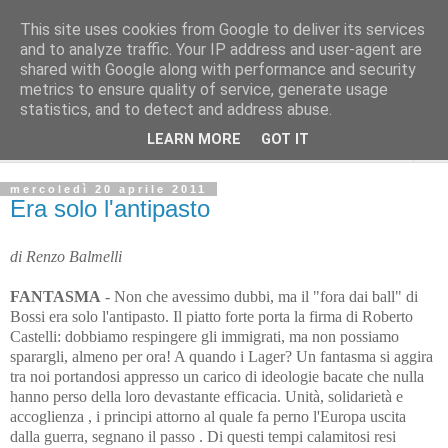
This site uses cookies from Google to deliver its services
L'Avvenire dei lavoratori
and to analyze traffic. Your IP address and user-agent are
shared with Google along with performance and security
metrics to ensure quality of service, generate usage
SPIGOLATURE
statistics, and to detect and address abuse.
LEARN MORE
GOT IT
▼
mercoledì 20 aprile 2011
Era solo l'antipasto
di Renzo Balmelli
FANTASMA
- Non che avessimo dubbi, ma il "fora dai ball" di
Bossi era solo l'antipasto. Il piatto forte porta la firma di Roberto
Castelli: dobbiamo respingere gli immigrati, ma non possiamo
sparargli, almeno per ora! A quando i Lager? Un fantasma si aggira
tra noi portandosi appresso un carico di ideologie bacate che nulla
hanno perso della loro devastante efficacia. Unità, solidarietà e
accoglienza , i principi attorno al quale fa perno l'Europa uscita
dalla guerra, segnano il passo . Di questi tempi calamitosi resi