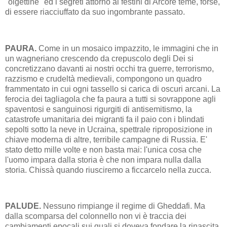
"olgettine" ed i segreti attorno ai festini di Arcore teme, forse,
di essere riacciuffato da suo ingombrante passato.
PAURA.
Come in un mosaico impazzito, le immagini che in
un wagneriano crescendo da crepuscolo degli Dei si
concretizzano davanti ai nostri occhi tra guerre, terrorismo,
razzismo e crudeltà medievali, compongono un quadro
frammentato in cui ogni tassello si carica di oscuri arcani. La
ferocia dei tagliagola che fa paura a tutti si sovrappone agli
spaventosi e sanguinosi rigurgiti di antisemitismo, la
catastrofe umanitaria dei migranti fa il paio con i blindati
sepolti sotto la neve in Ucraina, spettrale riproposizione in
chiave moderna di altre, terribile campagne di Russia. E'
stato detto mille volte e non basta mai: l'unica cosa che
l'uomo impara dalla storia è che non impara nulla dalla
storia. Chissà quando riusciremo a ficcarcelo nella zucca.
PALUDE.
Nessuno rimpiange il regime di Gheddafi. Ma
dalla scomparsa del colonnello non vi è traccia dei
cambiamenti epocali sui quali si doveva fondare la rinascita