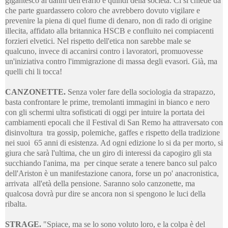
gigantesco ai danni dell'erario e quindi della società. Ci si chiede da
che parte guardassero coloro che avrebbero dovuto vigilare e
prevenire la piena di quel fiume di denaro, non di rado di origine
illecita, affidato alla britannica HSCB e confluito nei compiacenti
forzieri elvetici. Nel rispetto dell'etica non sarebbe male se
qualcuno, invece di accanirsi contro i lavoratori, promuovesse
un'iniziativa contro l'immigrazione di massa degli evasori. Già, ma
quelli chi li tocca!
CANZONETTE.
Senza voler fare della sociologia da strapazzo,
basta confrontare le prime, tremolanti immagini in bianco e nero
con gli schermi ultra sofisticati di oggi per intuire la portata dei
cambiamenti epocali che il Festival di San Remo ha attraversato con
disinvoltura tra gossip, polemiche, gaffes e rispetto della tradizione
nei suoi 65 anni di esistenza. Ad ogni edizione lo si da per morto, si
giura che sarà l'ultima, che un giro di interessi da capogiro gli sta
succhiando l'anima, ma per cinque serate a tenere banco sul palco
dell'Ariston è un manifestazione canora, forse un po' anacronistica,
arrivata all'età della pensione. Saranno solo canzonette, ma
qualcosa dovrà pur dire se ancora non si spengono le luci della
ribalta.
STRAGE.
"Spiace, ma se lo sono voluto loro, e la colpa è del