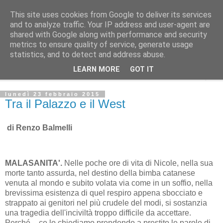
This site uses cookies from Google to deliver its services
L'Avvenire dei lavoratori
and to analyze traffic. Your IP address and user-agent are
shared with Google along with performance and security
metrics to ensure quality of service, generate usage
SPIGOLATURE
statistics, and to detect and address abuse.
LEARN MORE
GOT IT
▼
lunedì 23 febbraio 2015
Tra il Palazzo e il West
di Renzo Balmelli
MALASANITA'.
Nelle poche ore di vita di Nicole, nella sua
morte tanto assurda, nel destino della bimba catanese
venuta al mondo e subito volata via come in un soffio, nella
brevissima esistenza di quel respiro appena sbocciato e
strappato ai genitori nel più crudele del modi, si sostanzia
una tragedia dell'inciviltà troppo difficile da accettare.
Perché – ce lo chiediamo prendendo a prestito le parole di