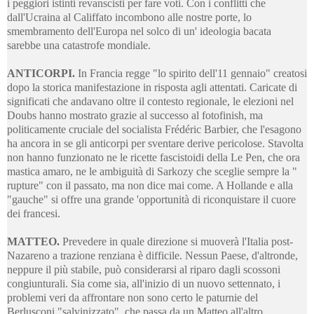
i peggiori istinti revanscisti per fare voti. Con i conflitti che
dall'Ucraina al Califfato incombono alle nostre porte, lo
smembramento dell'Europa nel solco di un' ideologia bacata
sarebbe una catastrofe mondiale.
ANTICORPI.
In Francia regge "lo spirito dell'11 gennaio" creatosi
dopo la storica manifestazione in risposta agli attentati. Caricate di
significati che andavano oltre il contesto regionale, le elezioni nel
Doubs hanno mostrato grazie al successo al fotofinish, ma
politicamente cruciale del socialista Frédéric Barbier, che l'esagono
ha ancora in se gli anticorpi per sventare derive pericolose. Stavolta
non hanno funzionato ne le ricette fascistoidi della Le Pen, che ora
mastica amaro, ne le ambiguità di Sarkozy che sceglie sempre la "
rupture" con il passato, ma non dice mai come. A Hollande e alla
"gauche" si offre una grande 'opportunità di riconquistare il cuore
dei francesi.
MATTEO.
Prevedere in quale direzione si muoverà l'Italia post-
Nazareno a trazione renziana è difficile. Nessun Paese, d'altronde,
neppure il più stabile, può considerarsi al riparo dagli scossoni
congiunturali. Sia come sia, all'inizio di un nuovo settennato, i
problemi veri da affrontare non sono certo le paturnie del
Berlusconi "salvinizzato", che passa da un Matteo all'altro