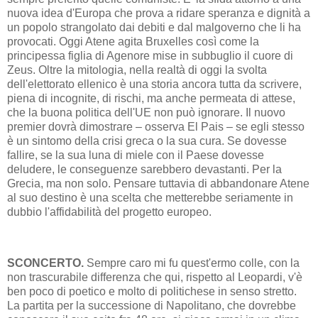
nuova idea d'Europa che prova a ridare speranza e dignità a
un popolo strangolato dai debiti e dal malgoverno che li ha
provocati. Oggi Atene agita Bruxelles così come la
principessa figlia di Agenore mise in subbuglio il cuore di
Zeus. Oltre la mitologia, nella realtà di oggi la svolta
dell'elettorato ellenico è una storia ancora tutta da scrivere,
piena di incognite, di rischi, ma anche permeata di attese,
che la buona politica dell'UE non può ignorare. Il nuovo
premier dovrà dimostrare – osserva El Pais – se egli stesso
è un sintomo della crisi greca o la sua cura. Se dovesse
fallire, se la sua luna di miele con il Paese dovesse
deludere, le conseguenze sarebbero devastanti. Per la
Grecia, ma non solo. Pensare tuttavia di abbandonare Atene
al suo destino è una scelta che metterebbe seriamente in
dubbio l'affidabilità del progetto europeo.
SCONCERTO.
Sempre caro mi fu quest'ermo colle, con la
non trascurabile differenza che qui, rispetto al Leopardi, v'è
ben poco di poetico e molto di politichese in senso stretto.
La partita per la successione di Napolitano, che dovrebbe