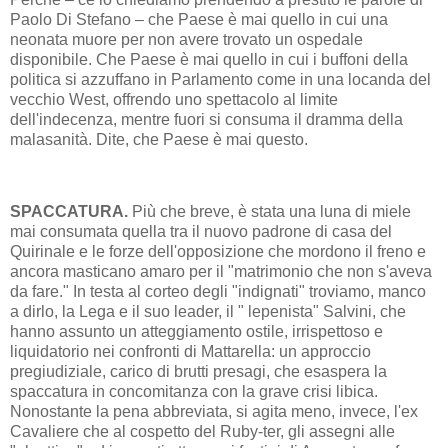
Paolo Di Stefano – che Paese è mai quello in cui una
neonata muore per non avere trovato un ospedale
disponibile. Che Paese è mai quello in cui i buffoni della
politica si azzuffano in Parlamento come in una locanda del
vecchio West, offrendo uno spettacolo al limite
dell'indecenza, mentre fuori si consuma il dramma della
malasanità. Dite, che Paese è mai questo.
SPACCATURA.
Più che breve, è stata una luna di miele
mai consumata quella tra il nuovo padrone di casa del
Quirinale e le forze dell'opposizione che mordono il freno e
ancora masticano amaro per il "matrimonio che non s'aveva
da fare." In testa al corteo degli "indignati" troviamo, manco
a dirlo, la Lega e il suo leader, il " lepenista" Salvini, che
hanno assunto un atteggiamento ostile, irrispettoso e
liquidatorio nei confronti di Mattarella: un approccio
pregiudiziale, carico di brutti presagi, che esaspera la
spaccatura in concomitanza con la grave crisi libica.
Nonostante la pena abbreviata, si agita meno, invece, l'ex
Cavaliere che al cospetto del Ruby-ter, gli assegni alle