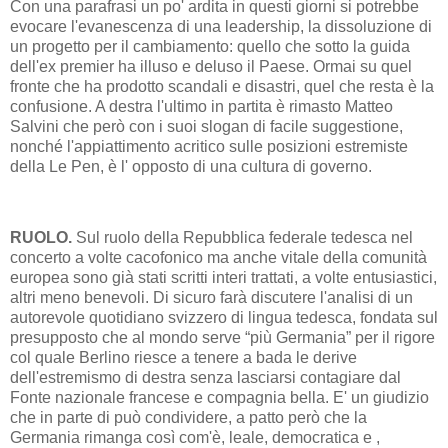
Con una parafrasi un po' ardita in questi giorni si potrebbe
evocare l'evanescenza di una leadership, la dissoluzione di
un progetto per il cambiamento: quello che sotto la guida
dell'ex premier ha illuso e deluso il Paese. Ormai su quel
fronte che ha prodotto scandali e disastri, quel che resta è la
confusione. A destra l'ultimo in partita è rimasto Matteo
Salvini che però con i suoi slogan di facile suggestione,
nonché l'appiattimento acritico sulle posizioni estremiste
della Le Pen, è l' opposto di una cultura di governo.
RUOLO.
Sul ruolo della Repubblica federale tedesca nel
concerto a volte cacofonico ma anche vitale della comunità
europea sono già stati scritti interi trattati, a volte entusiastici,
altri meno benevoli. Di sicuro farà discutere l'analisi di un
autorevole quotidiano svizzero di lingua tedesca, fondata sul
presupposto che al mondo serve “più Germania” per il rigore
col quale Berlino riesce a tenere a bada le derive
dell'estremismo di destra senza lasciarsi contagiare dal
Fonte nazionale francese e compagnia bella. E' un giudizio
che in parte di può condividere, a patto però che la
Germania rimanga così com'è, leale, democratica e ,