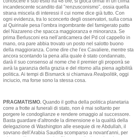
conoscere il suo esito fra 48 ore, si gioca ormai in un clima
incandescente scandito dal "renzusconismo", ossia quella
strana miscela di interessi il cui nome dice già tutto. Con
ogni evidenza, tra lo sconcerto degli osservatori, sulla corsa
al Quirinale pesa l'ombra ingombrante del famigerato patto
del Nazareno che spacca maggioranza e minoranza. Se
prima Berlusconi era nell'anticamera del Pd col cappello in
mano, ora pare abbia trovato un posto nel salotto buono
della maggioranza. Come dire che l'ex Cavaliere, mentre sta
ancora scontando la pena alla quale è stato condannato,
darà il suo consenso al nome che il premier gli proporrà se
avrà la garanzia della grazia e del ritorno alla piena agibilità
politica. Ai tempi di Bismarck si chiamava
Realpolitik
, oggi
inciucio, ma forse sono la stessa cosa.
PRAGMATISMO.
Quando il gotha della politica planetaria
corre a frotte ai funerali di stato, non è mai soltanto per
porgere le condoglianze e rendere omaggio al successore.
Basta guardare d'altronde la dimensione e la qualità della
delegazione di Washington alle esequie di re Abdullah, il
sovrano dell'Arabia Saudita scomparso a novant'anni, per