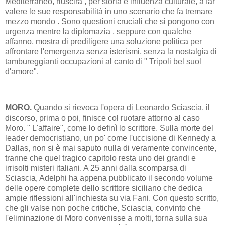
Mediterraneo, riuscirà , per storia e influenza culturale, a far
valere le sue responsabilità in uno scenario che fa tremare
mezzo mondo . Sono questioni cruciali che si pongono con
urgenza mentre la diplomazia , seppure con qualche
affanno, mostra di prediligere una soluzione politica per
affrontare l'emergenza senza isterismi, senza la nostalgia di
tambureggianti occupazioni al canto di " Tripoli bel suol
d'amore".
MORO.
Quando si rievoca l'opera di Leonardo Sciascia, il
discorso, prima o poi, finisce col ruotare attorno al caso
Moro. " L'affaire", come lo definì lo scrittore. Sulla morte del
leader democristiano, un po' come l'uccisione di Kennedy a
Dallas, non si è mai saputo nulla di veramente convincente,
tranne che quel tragico capitolo resta uno dei grandi e
irrisolti misteri italiani. A 25 anni dalla scomparsa di
Sciascia, Adelphi ha appena pubblicato il secondo volume
delle opere complete dello scrittore siciliano che dedica
ampie riflessioni all'inchiesta su via Fani. Con questo scritto,
che gli valse non poche critiche, Sciascia, convinto che
l'eliminazione di Moro convenisse a molti, torna sulla sua