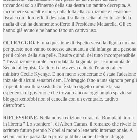
trovandosi solo all'interno della sua destra un tantino decrepita. A
incombere sono altre sfide, dalla lotta alla corruzione e l'evasione
fiscale con i loro effetti devastanti sulla crescita, al contrasto della
mafia di cui ha duramente sofferto il Presidente Mattarella. Gli ex
hanno già avuto e ne hanno fatto un cattivo uso.
OLTRAGGIO.
E' una questione di rispetto verso la dignità umana:
per questo non vanno concesse attenuanti a chi infanga una persona
per il colore della sua pelle. Risulta quindi del tutto incomprensibile
" l'assoluzione morale "accordata dalla giunta per le immunità del
Senato al leghista Calderoli che aveva dato dell'orango all'ex
ministro Cécile Kyenge. E non meno sconcertante è stata l'adesione
iniziale di alcuni senatori dem. L'oltraggio fatto a una signora per gli
irripetibili insulti razzisti di cui è stata oggetto durante la sua
esperienza di governo e che trovano ancora oggi ampio spazio sui
blogger xenofobi non si cancella con un eventuale, tardivo
dietrofront.
RIFLESSIONE.
Nella nuova edizione curata da Bompiani, torna
in libreria " Lo straniero", di Albert Camus, il romanzo che rivelò lo
scrittore futuro premio Nobel al mondo letterario internazionale. A
settant'anni e passa dalla prima pubblicazione il lettore di oggi