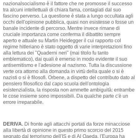
nazionalsocialismo è il fattore che ne promosse il successo
tra alcuni intellettuali di chiara fama, contagiati dal suo
fascino perverso. La questione è stata a lungo occultata agli
occhi dell'opinione pubblica, quasi non esistesse o fosse un
banale incidente di percorso. Mentre invece rimane di
cruciale importanza come conferma il dibattito sempre
aperto e attuale su Martin Heidegger il cui rapporto col
regime hitleriano è stato oggetto di varie interpretazioni fino
alla lettura dei "Quaderni neri" (mai titolo fu tanto
emblematico), dai quali è emerso in modo evidente il suo
antisemitismo e l'adesione al nazismo. Tutta la discussione
verte ora attorno alla domanda in virtù della quale o si è
nazisti o si è filosofi. Orbene, a dispetto del contributo dato al
pensiero filosofico dal capo scuola dell'ontologia
esistenzialista, la risposta non ammette ambiguità: entrambe
le cose insieme sono impossibili. Da qualche parte c'è un
errore irreparabile.
DERIVA.
Di fronte agli attacchi portati da forze minacciose
alla libertà di opinione in questo primo scorcio del 2015
segnato dal terrorismo dell'IS e di Al Qaeda, l'Europa ha