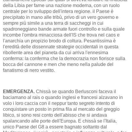
della Libia per farne una nazione moderna, con un ruolo
centrale per lo sviluppo dell'intera regione. il Paese è
precipitato in mano alle tribù, privo di un vero governo e
sempre più simile a una terra di saccheggi in cui
spadroneggiano bande armate fuori controllo e sulla quale
incombe l'ombra minacciosa dell'IS che trova nel caos e
l'anarchia un propizio brodo di coltura. Pesantissima è
l'eredità delle dissennate strategie occidentali in questa
ribollente area del pianeta da cui arriva l'ennesima
conferma: la conferma che la democrazia non fiorisce sulla
bocca del cannone e men che meno nella palude del
fanatismo di nero vestito.
EMERGENZA.
Chissà se quando Berlusconi faceva il
baciamano al rais o quando inglesi e francesi alzavano in
volo i loro caccia con il neppur tanto segreto intento di
conquistare un posto in prima fila al mercato del greggio
libico, si sono resi conto dell'abisso che si andava
spalancando alle porte dell'Europa. E chissà se l'Italia,
unico Paese del G8 a essere bagnato soltanto dal