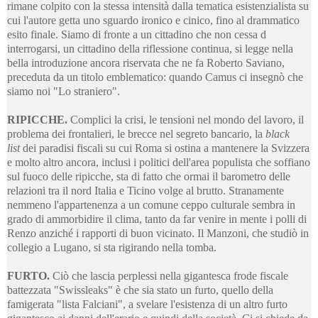
rimane colpito con la stessa intensità dalla tematica esistenzialista su
cui l'autore getta uno sguardo ironico e cinico, fino al drammatico
esito finale. Siamo di fronte a un cittadino che non cessa d
interrogarsi, un cittadino della riflessione continua, si legge nella
bella introduzione ancora riservata che ne fa Roberto Saviano,
preceduta da un titolo emblematico: quando Camus ci insegnò che
siamo noi "Lo straniero".
RIPICCHE.
Complici la crisi, le tensioni nel mondo del lavoro, il
problema dei frontalieri, le brecce nel segreto bancario, la
black
list
dei paradisi fiscali su cui Roma si ostina a mantenere la Svizzera
e molto altro ancora, inclusi i politici dell'area populista che soffiano
sul fuoco delle ripicche, sta di fatto che ormai il barometro delle
relazioni tra il nord Italia e Ticino volge al brutto. Stranamente
nemmeno l'appartenenza a un comune ceppo culturale sembra in
grado di ammorbidire il clima, tanto da far venire in mente i polli di
Renzo anziché i rapporti di buon vicinato. Il Manzoni, che studiò in
collegio a Lugano, si sta rigirando nella tomba.
FURTO.
Ciò che lascia perplessi nella gigantesca frode fiscale
battezzata "Swissleaks" è che sia stato un furto, quello della
famigerata "lista Falciani", a svelare l'esistenza di un altro furto