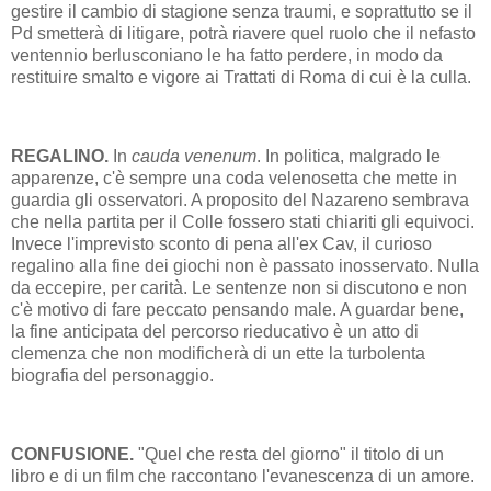
gestire il cambio di stagione senza traumi, e soprattutto se il
Pd smetterà di litigare, potrà riavere quel ruolo che il nefasto
ventennio berlusconiano le ha fatto perdere, in modo da
restituire smalto e vigore ai Trattati di Roma di cui è la culla.
REGALINO.
In
cauda venenum
. In politica, malgrado le
apparenze, c'è sempre una coda velenosetta che mette in
guardia gli osservatori. A proposito del Nazareno sembrava
che nella partita per il Colle fossero stati chiariti gli equivoci.
Invece l'imprevisto sconto di pena all'ex Cav, il curioso
regalino alla fine dei giochi non è passato inosservato. Nulla
da eccepire, per carità. Le sentenze non si discutono e non
c'è motivo di fare peccato pensando male. A guardar bene,
la fine anticipata del percorso rieducativo è un atto di
clemenza che non modificherà di un ette la turbolenta
biografia del personaggio.
CONFUSIONE.
"Quel che resta del giorno" il titolo di un
libro e di un film che raccontano l'evanescenza di un amore.