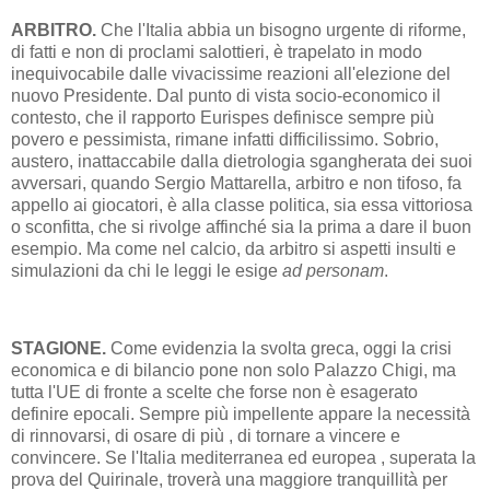
ARBITRO.
Che l'Italia abbia un bisogno urgente di riforme,
di fatti e non di proclami salottieri, è trapelato in modo
inequivocabile dalle vivacissime reazioni all'elezione del
nuovo Presidente. Dal punto di vista socio-economico il
contesto, che il rapporto Eurispes definisce sempre più
povero e pessimista, rimane infatti difficilissimo. Sobrio,
austero, inattaccabile dalla dietrologia sgangherata dei suoi
avversari, quando Sergio Mattarella, arbitro e non tifoso, fa
appello ai giocatori, è alla classe politica, sia essa vittoriosa
o sconfitta, che si rivolge affinché sia la prima a dare il buon
esempio. Ma come nel calcio, da arbitro si aspetti insulti e
simulazioni da chi le leggi le esige
ad personam
.
STAGIONE.
Come evidenzia la svolta greca, oggi la crisi
economica e di bilancio pone non solo Palazzo Chigi, ma
tutta l'UE di fronte a scelte che forse non è esagerato
definire epocali. Sempre più impellente appare la necessità
di rinnovarsi, di osare di più , di tornare a vincere e
convincere. Se l'Italia mediterranea ed europea , superata la
prova del Quirinale, troverà una maggiore tranquillità per