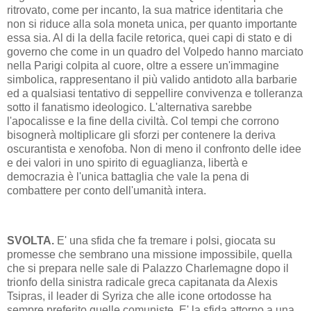
ritrovato, come per incanto, la sua matrice identitaria che
non si riduce alla sola moneta unica, per quanto importante
essa sia. Al di la della facile retorica, quei capi di stato e di
governo che come in un quadro del Volpedo hanno marciato
nella Parigi colpita al cuore, oltre a essere un'immagine
simbolica, rappresentano il più valido antidoto alla barbarie
ed a qualsiasi tentativo di seppellire convivenza e tolleranza
sotto il fanatismo ideologico. L'alternativa sarebbe
l'apocalisse e la fine della civiltà. Col tempi che corrono
bisognerà moltiplicare gli sforzi per contenere la deriva
oscurantista e xenofoba. Non di meno il confronto delle idee
e dei valori in uno spirito di eguaglianza, libertà e
democrazia è l'unica battaglia che vale la pena di
combattere per conto dell'umanità intera.
SVOLTA.
E' una sfida che fa tremare i polsi, giocata su
promesse che sembrano una missione impossibile, quella
che si prepara nelle sale di Palazzo Charlemagne dopo il
trionfo della sinistra radicale greca capitanata da Alexis
Tsipras, il leader di Syriza che alle icone ortodosse ha
sempre preferito quelle comuniste. E' la sfida attorno a una